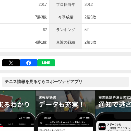
2017
プロ転向年
2012
7勝3敗
今季成績
2勝5敗
62
ランキング
52
4勝1敗
直近の戦績
2勝3敗
テニス情報を見るならスポーツナビアプリ