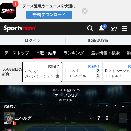
テニス速報やニュースを快適に
閉じる
スポーツナビ
検索
通知
i
ログイン
ID新規取得
テニストップ
日程・結果
ランキング
選手情報・検索
動
試合終了
試
試合終了
大会5日目の
0
L.ソネゴ
D.メドベージェ
Z.ベルグ
試合
2
U.ユンベール
J.ストルフ
ジャン ジージェン
棄
2025/2/14(金) 22:25
オープン13
準々決勝
試合終了
1
2
3
set
7
0
Z.ベルグ