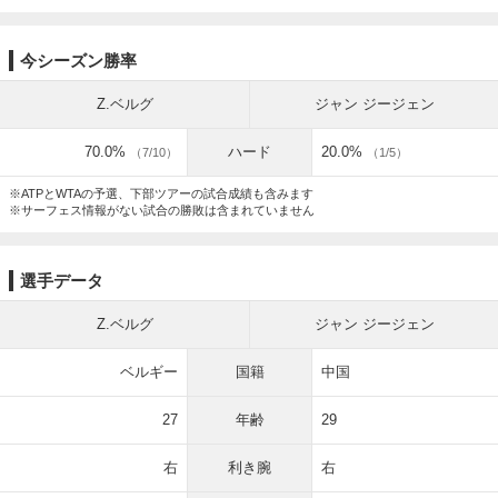
今シーズン勝率
Z.ベルグ
ジャン ジージェン
70.0%
ハード
20.0%
（7/10）
（1/5）
※ATPとWTAの予選、下部ツアーの試合成績も含みます
※サーフェス情報がない試合の勝敗は含まれていません
選手データ
Z.ベルグ
ジャン ジージェン
ベルギー
国籍
中国
27
年齢
29
右
利き腕
右