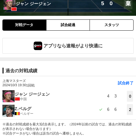
5
0
棄
ジャン ジージェン
対戦データ
試合経過
スタッツ
アプリなら速報がより快適に
過去の対戦成績
上海マスターズ
試合終了
2024/10/3 19:30
1回戦
ジャン ジージェン
4
3
0
中国
Z.ベルグ
6
6
2
ベルギー
※過去の対戦成績を最大3試合表示します。（2024年以前の試合では、過去の対戦成績
が表示されない場合があります）
※試合データがない場合は該当の試合へ遷移しません。