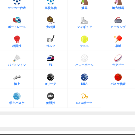
サッカー代表
高校年代
競馬
地方競馬
ボートレース
大相撲
フィギュア
カーリング
格闘技
ゴルフ
テニス
卓球
F1
バドミントン
バレーボール
ラグビー
NBA
陸上
Bリーグ
バスケ代表
学生バスケ
他競技
Doスポーツ