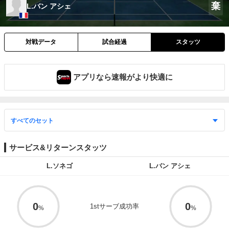
棄
L.バン アシェ
対戦データ
試合経過
スタッツ
アプリなら速報がより快適に
サービス&リターンスタッツ
L.ソネゴ
L.バン アシェ
0
0
1stサーブ成功率