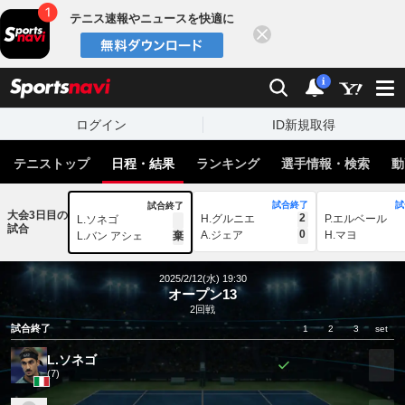
テニス速報やニュースを快適に
閉じる
スポーツナビ
検索
通知
i
ログイン
ID新規取得
テニストップ
日程・結果
ランキング
選手情報・検索
動
試合終了
試
試合終了
大会3日目の
2
H.グルニエ
P.エルベール
L.ソネゴ
試合
0
A.ジェア
H.マヨ
L.バン アシェ
棄
2025/2/12(水) 19:30
オープン13
2回戦
試合終了
1
2
3
set
L.ソネゴ
(7)