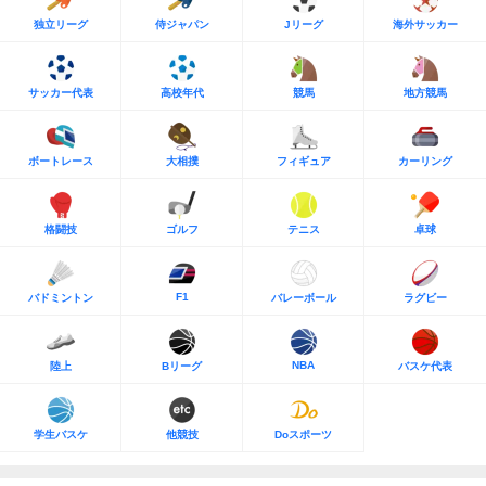
独立リーグ
侍ジャパン
Jリーグ
海外サッカー
サッカー代表
高校年代
競馬
地方競馬
ボートレース
大相撲
フィギュア
カーリング
格闘技
ゴルフ
テニス
卓球
F1
バドミントン
バレーボール
ラグビー
NBA
陸上
Bリーグ
バスケ代表
学生バスケ
他競技
Doスポーツ