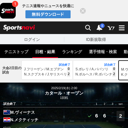
テニス速報やニュースを快適に
閉じる
スポーツナビ
検索
通知
i
ログイン
ID新規取得
テニストップ
日程・結果
ランキング
選手情報・検索
動
試合終了
試合終了
大会2日目の
0
0
J.フリーゲン / M.エブデン
S.ボレリ / A.ババソリ
M.
試合
2
2
N.スクプスキ / J.サリスベリ
N.ボルヘス / R.ボパンナ
K.
2025/2/19(水) 2:00
カタール・オープン
1回戦
試合終了
1
2
3
set
M.ヴィーナス
6
6
2
N.メクティッチ