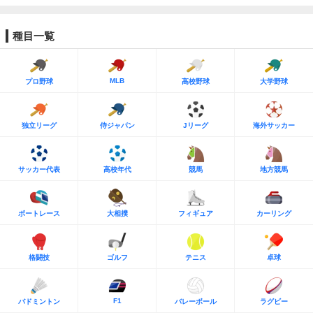
種目一覧
MLB
プロ野球
高校野球
大学野球
独立リーグ
侍ジャパン
Jリーグ
海外サッカー
サッカー代表
高校年代
競馬
地方競馬
ボートレース
大相撲
フィギュア
カーリング
格闘技
ゴルフ
テニス
卓球
F1
バドミントン
バレーボール
ラグビー