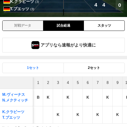
K.クラビーツ
(3)
4
4
0
T.プエッツ
(3)
対戦データ
試合経過
スタッツ
アプリなら速報がより快適に
1セット
2セット
1
2
3
4
5
6
7
8
9
M.ヴィーナス
B
K
K
K
K
N.メクティッチ
K.クラビーツ
K
K
K
K
T.プエッツ