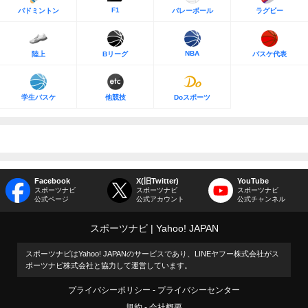
F1
バドミントン
バレーボール
ラグビー
NBA
陸上
Bリーグ
バスケ代表
学生バスケ
他競技
Doスポーツ
Facebook
X(旧Twitter)
YouTube
スポーツナビ
スポーツナビ
スポーツナビ
公式ページ
公式アカウント
公式チャンネル
スポーツナビ
Yahoo! JAPAN
スポーツナビはYahoo! JAPANのサービスであり、LINEヤフー株式会社がス
ポーツナビ株式会社と協力して運営しています。
プライバシーポリシー
プライバシーセンター
規約
会社概要