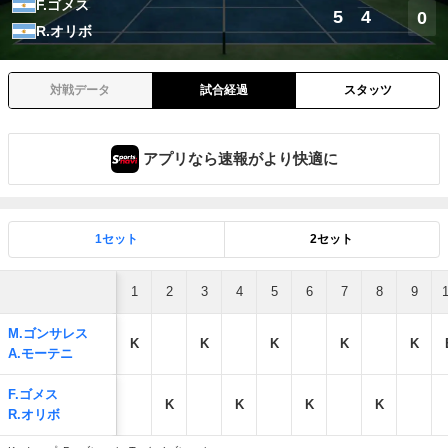
F.ゴメス
5
4
0
R.オリボ
対戦データ
試合経過
スタッツ
アプリなら速報がより快適に
1セット
2セット
1
2
3
4
5
6
7
8
9
M.ゴンサレス
K
K
K
K
K
A.モーテニ
F.ゴメス
K
K
K
K
R.オリボ