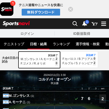
テニス速報やニュースを快適に
閉じる
スポーツナビ
検索
通知
i
ログイン
ID新規取得
テニストップ
日程・結果
ランキング
選手情報・検索
動
試合終了
試合終了
大会6日目の
0
2
F.セバロス / B.アリアス
M.ゴンサレス / A.モーテニ
試合
2
0
F.ルブル / S.ドゥンビア
F.ゴメス / R.オリボ
2024/2/11(日) 3:30
コルドバ・オープン
準決勝
試合終了
1
2
3
set
M.ゴンサレス
(1)
7
6
2
A.モーテニ
(1)