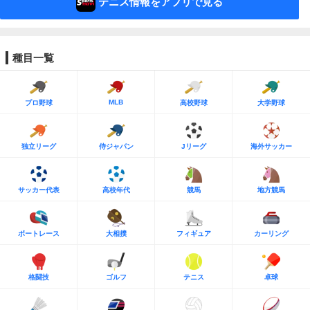
テニス情報をアプリで見る
種目一覧
MLB
プロ野球
高校野球
大学野球
独立リーグ
侍ジャパン
Jリーグ
海外サッカー
サッカー代表
高校年代
競馬
地方競馬
ボートレース
大相撲
フィギュア
カーリング
格闘技
ゴルフ
テニス
卓球