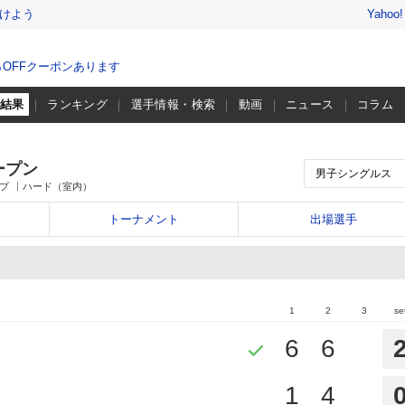
けよう
Yahoo
％OFFクーポンあります
・結果
ランキング
選手情報・検索
動画
ニュース
コラム
ープン
プ
ハード（室内）
トーナメント
出場選手
1
2
3
se
6
6
1
4