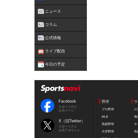
ニュース
コラム
公式情報
ライブ配信
今日の予定
Facebook
野球
サ
スポーツナビ
プロ野球
J
公式ページ
MLB
海
X（旧Twitter）
高校野球
サ
スポーツナビ
公式アカウント
大学野球
高