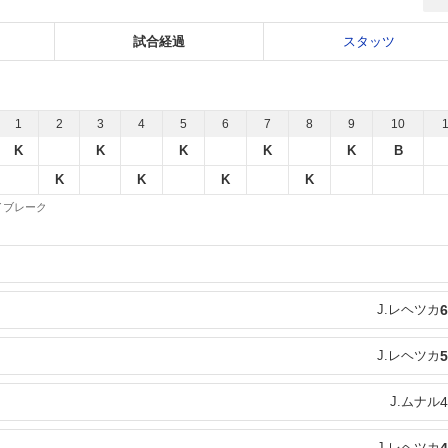
試合経過
スタッツ
1
2
3
4
5
6
7
8
9
10
K
K
K
K
K
B
K
K
K
K
 タイブレーク
J.レヘツカ
6
J.レヘツカ
5
J.ムナル
4
J.レヘツカ