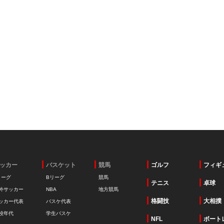
ッカー
バスケット
競馬
ゴルフ
フィギ
リーグ
Bリーグ
競馬
テニス
卓球
外サッカー
NBA
地方競馬
格闘技
大相撲
ッカー代表
バスケ代表
校年代
学生バスケ
NFL
ボート