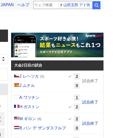
! JAPAN
ヘルプ
山田五郎 アド街
検索
大会2日目の試合
J.レヘツカ
2
(5)
試合終了
J.ムナル
0
A.ワツチン
1
試合終了
t
H.ガストン
2
2
M.ギロン
2
(8)
試合終了
B.バン デ ザンダスフルプ
0
0