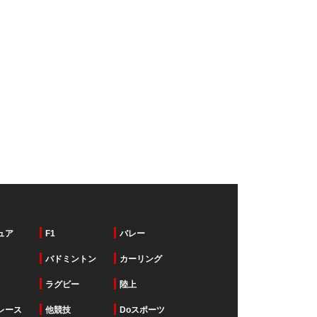
ュア
F1
バレー
バドミントン
カーリング
ラグビー
陸上
レース
他競技
Doスポーツ