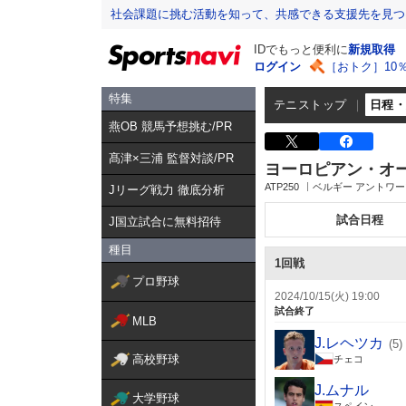
社会課題に挑む活動を知って、共感できる支援先を見つ
IDでもっと便利に
新規取得
ログイン
［おトク］10
特集
テニストップ
日程
燕OB 競馬予想挑む/PR
髙津×三浦 監督対談/PR
ヨーロピアン・オ
ATP250
ベルギー アントワー
Jリーグ戦力 徹底分析
試合日程
J国立試合に無料招待
種目
1回戦
プロ野球
2024/10/15(火) 19:00
試合終了
MLB
J.レヘツカ
(5)
高校野球
チェコ
J.ムナル
大学野球
スペイン