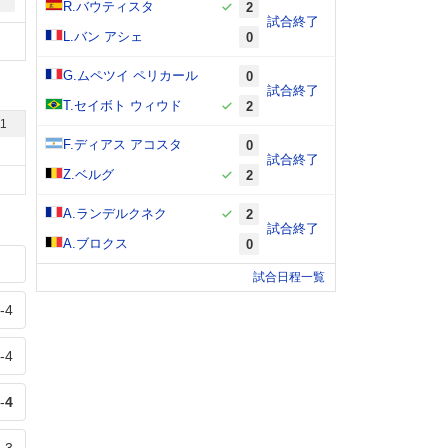
R.バウティスタ
2
試合終了
L.バン アシェ
0
G.ムペツイ ペリカール
0
試合終了
T.セイボト ウィウド
2
11
F.ディアス アコスタ
0
試合終了
Z.ベルグ
2
A.ランデルクネク
2
試合終了
A.ブロクス
0
試合日程一覧
-
4
-
4
-
4