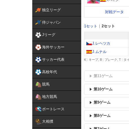
独立リーグ
対戦データ
侍ジャパン
1セット
2セット
Jリーグ
J.レヘツカ
海外サッカー
J.ムナル
サッカー代表
K : キープ, B : ブレーク, T :
高校年代
第11ゲーム
競馬
第10ゲーム
地方競馬
第9ゲーム
ボートレース
第8ゲーム
大相撲
第7ゲーム