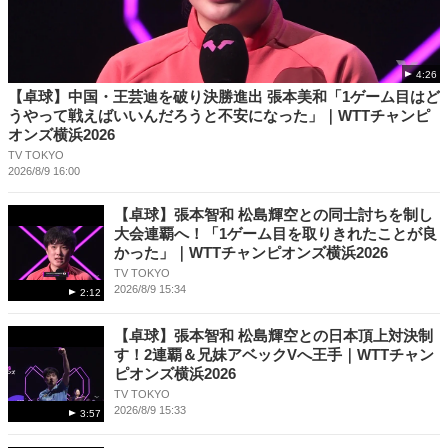
4:26
【卓球】中国・王芸迪を破り決勝進出 張本美和「1ゲーム目はど
うやって戦えばいいんだろうと不安になった」｜WTTチャンピ
オンズ横浜2026
TV TOKYO
2026/8/9 16:00
【卓球】張本智和 松島輝空との同士討ちを制し
大会連覇へ！「1ゲーム目を取りきれたことが良
かった」｜WTTチャンピオンズ横浜2026
TV TOKYO
2026/8/9 15:34
2:12
【卓球】張本智和 松島輝空との日本頂上対決制
す！2連覇＆兄妹アベックVへ王手｜WTTチャン
ピオンズ横浜2026
TV TOKYO
2026/8/9 15:33
3:57