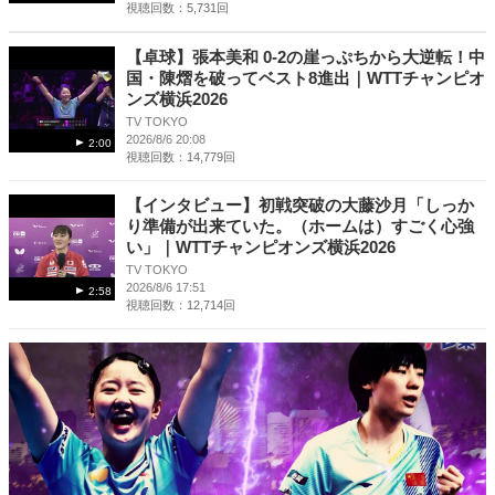
視聴回数：5,731回
【卓球】張本美和 0-2の崖っぷちから大逆転！中
国・陳熠を破ってベスト8進出｜WTTチャンピオ
ンズ横浜2026
TV TOKYO
2026/8/6 20:08
2:00
視聴回数：14,779回
【インタビュー】初戦突破の大藤沙月「しっか
り準備が出来ていた。（ホームは）すごく心強
い」｜WTTチャンピオンズ横浜2026
TV TOKYO
2026/8/6 17:51
2:58
視聴回数：12,714回