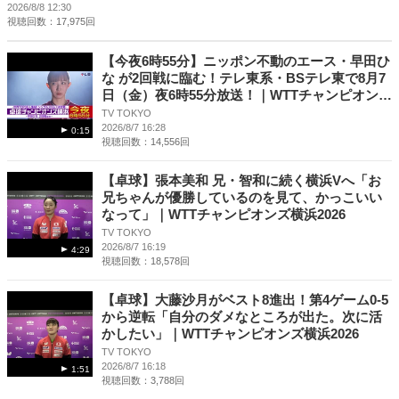
2026/8/8 12:30
視聴回数：17,975回
【今夜6時55分】ニッポン不動のエース・早田ひ
な が2回戦に臨む！テレ東系・BSテレ東で8月7
日（金）夜6時55分放送！｜WTTチャンピオンズ
横浜2026
TV TOKYO
2026/8/7 16:28
0:15
視聴回数：14,556回
【卓球】張本美和 兄・智和に続く横浜Vへ「お
兄ちゃんが優勝しているのを見て、かっこいい
なって」｜WTTチャンピオンズ横浜2026
TV TOKYO
2026/8/7 16:19
4:29
視聴回数：18,578回
【卓球】大藤沙月がベスト8進出！第4ゲーム0-5
から逆転「自分のダメなところが出た。次に活
かしたい」｜WTTチャンピオンズ横浜2026
TV TOKYO
2026/8/7 16:18
1:51
視聴回数：3,788回