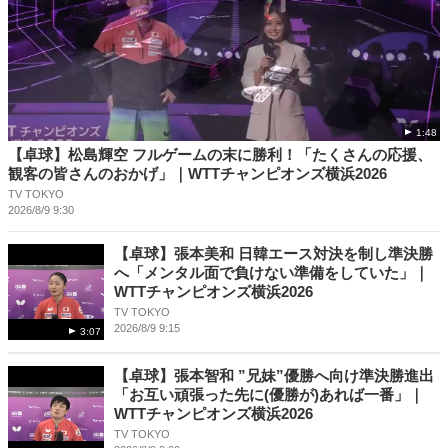
1:48
【卓球】松島輝空 フルゲームの末に勝利！「たくさんの応援、
観客の皆さんのおかげ」｜WTTチャンピオンズ横浜2026
TV TOKYO
2026/8/9 9:30
【卓球】張本美和 日韓エース対決を制し準決勝
へ「メンタル面で負けない準備をしていた」｜
WTTチャンピオンズ横浜2026
TV TOKYO
2026/8/9 9:15
3:07
【卓球】張本智和 ”兄妹”優勝へ向け準決勝進出
「お互い頑張った先に(優勝が)あれば一番」｜
WTTチャンピオンズ横浜2026
TV TOKYO