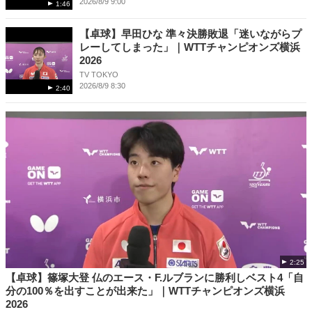
2026/8/9 9:00
1:46
【卓球】早田ひな 準々決勝敗退「迷いながらプ
レーしてしまった」｜WTTチャンピオンズ横浜
2026
TV TOKYO
2026/8/9 8:30
2:40
2:25
【卓球】篠塚大登 仏のエース・F.ルブランに勝利しベスト4「自
分の100％を出すことが出来た」｜WTTチャンピオンズ横浜
2026