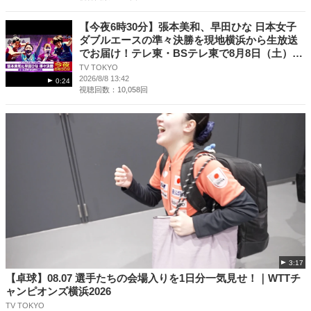
【今夜6時30分】張本美和、早田ひな 日本女子
ダブルエースの準々決勝を現地横浜から生放送
でお届け！テレ東・BSテレ東で8月8日（土）夜
6時30分生中継！｜WTTチャンピオンズ横浜
TV TOKYO
2026
2026/8/8 13:42
0:24
視聴回数：10,058回
3:17
【卓球】08.07 選手たちの会場入りを1日分一気見せ！｜WTTチ
ャンピオンズ横浜2026
TV TOKYO