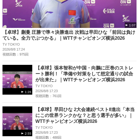
1:07
【卓球】蒯曼 圧勝で準々決勝進出 次戦は早田ひな「前回は負け
ている。全力でぶつかる」｜WTTチャンピオンズ横浜2026
TV TOKYO
2026/8/8 17:24
視聴回数：975回
【卓球】張本智和が中国・向鵬に圧巻のストレ
ート勝利！「準備や対策をして想定通りの試合
が出来た」｜WTTチャンピオンズ横浜2026
TV TOKYO
2026/8/8 17:23
1:26
視聴回数：761回
【卓球】早田ひな 2大会連続ベスト8進出「本当
にこの世界ランクかな？と思う選手が多い」｜
WTTチャンピオンズ横浜2026
TV TOKYO
2026/8/8 17:23
2:55
視聴回数：488回