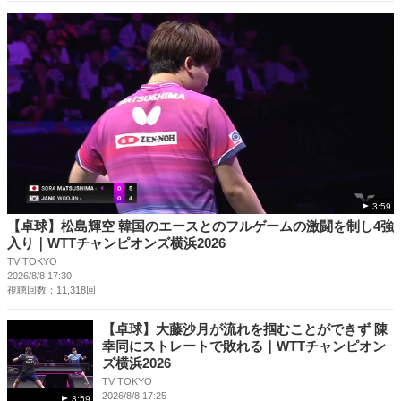
3:59
【卓球】松島輝空 韓国のエースとのフルゲームの激闘を制し4強
入り｜WTTチャンピオンズ横浜2026
TV TOKYO
2026/8/8 17:30
視聴回数：11,318回
【卓球】大藤沙月が流れを掴むことができず 陳
幸同にストレートで敗れる｜WTTチャンピオン
ズ横浜2026
TV TOKYO
2026/8/8 17:25
3:59