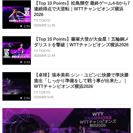
【Top 10 Points】松島輝空 最終ゲーム4-8から7
連続得点で大逆転｜WTTチャンピオンズ横浜
2026
TV TOKYO
2026/8/9 11:45
2:55
【Top 10 Points】篠塚大登が大金星！五輪銅メ
ダリストを撃破｜WTTチャンピオンズ横浜2026
TV TOKYO
2026/8/9 11:44
3:33
【卓球】張本美和 シン・ユビンに快勝で準決勝
進出「しっかり準備をして戦う事が出来た」｜
WTTチャンピオンズ横浜2026
TV TOKYO
2026/8/9 9:45
2:54