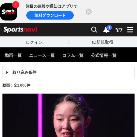
注目の速報や通知はアプリで
閉じる
sports
検索
通知
i
ログイン
ID新規取得
動画一覧
ニュース一覧
コラム一覧
公式情報一覧
絞り込み条件
動画：全1,000件