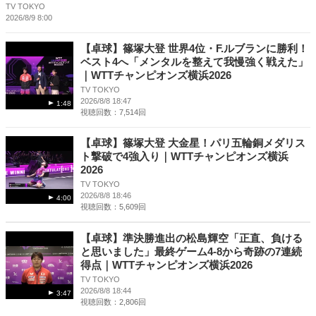
TV TOKYO
2026/8/9 8:00
【卓球】篠塚大登 世界4位・F.ルブランに勝利！
ベスト4へ「メンタルを整えて我慢強く戦えた」
｜WTTチャンピオンズ横浜2026
TV TOKYO
2026/8/8 18:47
1:48
視聴回数：7,514回
【卓球】篠塚大登 大金星！パリ五輪銅メダリス
ト撃破で4強入り｜WTTチャンピオンズ横浜
2026
TV TOKYO
2026/8/8 18:46
4:00
視聴回数：5,609回
【卓球】準決勝進出の松島輝空「正直、負ける
と思いました」最終ゲーム4-8から奇跡の7連続
得点｜WTTチャンピオンズ横浜2026
TV TOKYO
2026/8/8 18:44
3:47
視聴回数：2,806回