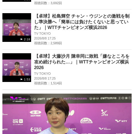
視聴回数：3,692回
【卓球】松島輝空 チャン・ウジンとの激戦を制
し準決勝へ「簡単には負けたくないと思ってい
た」｜WTTチャンピオンズ横浜2026
TV TOKYO
2026/8/8 17:25
2:18
視聴回数：2,589回
【卓球】大藤沙月 陳幸同に敗戦「嫌なところを
攻め続けられた…」｜WTTチャンピオンズ横浜
2026
TV TOKYO
2026/8/8 17:25
1:53
視聴回数：1,514回