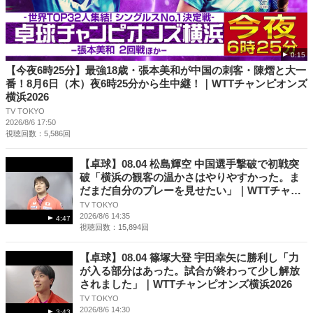
0:15
【今夜6時25分】最強18歳・張本美和が中国の刺客・陳熠と大一
番！8月6日（木）夜6時25分から生中継！｜WTTチャンピオンズ
横浜2026
TV TOKYO
2026/8/6 17:50
視聴回数：5,586回
【卓球】08.04 松島輝空 中国選手撃破で初戦突
破「横浜の観客の温かさはやりやすかった。ま
だまだ自分のプレーを見せたい」｜WTTチャン
ピオンズ横浜2026
TV TOKYO
2026/8/6 14:35
4:47
視聴回数：15,894回
【卓球】08.04 篠塚大登 宇田幸矢に勝利し「力
が入る部分はあった。試合が終わって少し解放
されました」｜WTTチャンピオンズ横浜2026
TV TOKYO
2026/8/6 14:30
3:43