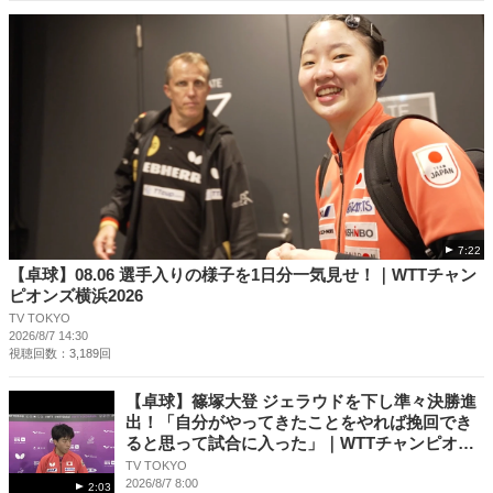
7:22
【卓球】08.06 選手入りの様子を1日分一気見せ！｜WTTチャン
ピオンズ横浜2026
TV TOKYO
2026/8/7 14:30
視聴回数：3,189回
【卓球】篠塚大登 ジェラウドを下し準々決勝進
出！「自分がやってきたことをやれば挽回でき
ると思って試合に入った」｜WTTチャンピオン
ズ横浜2026
TV TOKYO
2026/8/7 8:00
2:03