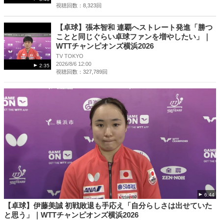
視聴回数：8,323回
【卓球】張本智和 連覇へストレート発進「勝つ
ことと同じぐらい卓球ファンを増やしたい」｜
WTTチャンピオンズ横浜2026
TV TOKYO
2026/8/6 12:00
2:35
視聴回数：327,789回
6:44
【卓球】伊藤美誠 初戦敗退も手応え「自分らしさは出せていた
と思う」｜WTTチャンピオンズ横浜2026