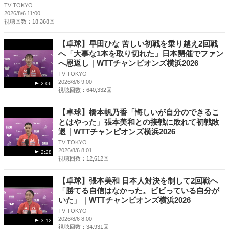
TV TOKYO
2026/8/6 11:00
視聴回数：18,368回
【卓球】早田ひな 苦しい初戦を乗り越え2回戦
へ「大事な1本を取り切れた」日本開催でファン
へ恩返し｜WTTチャンピオンズ横浜2026
TV TOKYO
2026/8/6 9:00
2:06
視聴回数：640,332回
【卓球】橋本帆乃香「悔しいが自分のできるこ
とはやった」張本美和との接戦に敗れて初戦敗
退｜WTTチャンピオンズ横浜2026
TV TOKYO
2026/8/6 8:01
2:28
視聴回数：12,612回
【卓球】張本美和 日本人対決を制して2回戦へ
「勝てる自信はなかった。ビビっている自分が
いた」｜WTTチャンピオンズ横浜2026
TV TOKYO
2026/8/6 8:00
3:12
視聴回数：34,931回