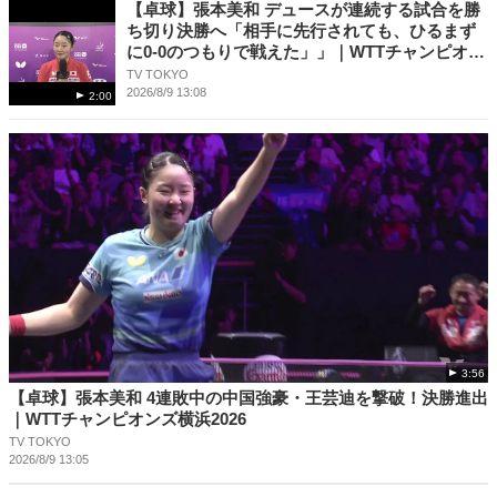
【卓球】張本美和 デュースが連続する試合を勝
ち切り決勝へ「相手に先行されても、ひるまず
に0-0のつもりで戦えた」」｜WTTチャンピオン
ズ横浜2026
TV TOKYO
2026/8/9 13:08
2:00
3:56
【卓球】張本美和 4連敗中の中国強豪・王芸迪を撃破！決勝進出
｜WTTチャンピオンズ横浜2026
TV TOKYO
2026/8/9 13:05