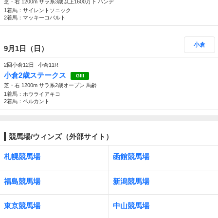
芝・右 1200m サラ系3歳以上1600万下 ハンデ
1着馬：サイレントソニック
2着馬：マッキーコバルト
小倉
9月1日（日）
2回小倉12日
小倉11R
小倉2歳ステークス
GIII
芝・右 1200m サラ系2歳オープン 馬齢
1着馬：ホウライアキコ
2着馬：ベルカント
競馬場/ウィンズ（外部サイト）
札幌競馬場
函館競馬場
福島競馬場
新潟競馬場
東京競馬場
中山競馬場