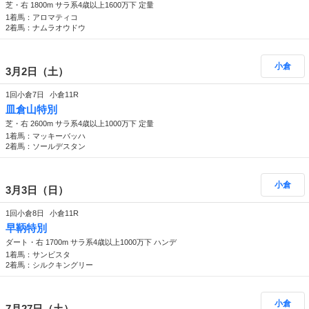
芝・右 1800m サラ系4歳以上1600万下 定量
1着馬：アロマティコ
2着馬：ナムラオウドウ
小倉
3月2日（土）
1回小倉7日
小倉11R
皿倉山特別
芝・右 2600m サラ系4歳以上1000万下 定量
1着馬：マッキーバッハ
2着馬：ソールデスタン
小倉
3月3日（日）
1回小倉8日
小倉11R
早鞆特別
ダート・右 1700m サラ系4歳以上1000万下 ハンデ
1着馬：サンビスタ
2着馬：シルクキングリー
小倉
7月27日（土）