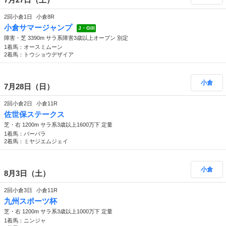
2回小倉1日
小倉8R
小倉サマージャンプ
J・GIII
障害・芝 3390m サラ系障害3歳以上オープン 別定
1着馬：オースミムーン
2着馬：トウショウデザイア
小倉
7月28日（日）
2回小倉2日
小倉11R
佐世保ステークス
芝・右 1200m サラ系3歳以上1600万下 定量
1着馬：バーバラ
2着馬：ミヤジエムジェイ
小倉
8月3日（土）
2回小倉3日
小倉11R
九州スポーツ杯
芝・右 1200m サラ系3歳以上1000万下 定量
1着馬：ニンジャ