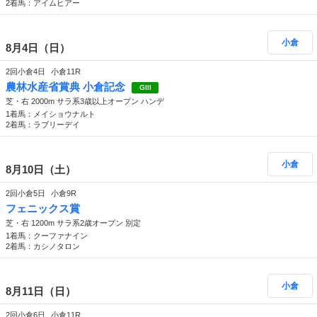
2着馬：アイムヒアー
小倉
8月4日（日）
2回小倉4日
小倉11R
農林水産省賞典 小倉記念
GIII
芝・右 2000m サラ系3歳以上オープン ハンデ
1着馬：メイショウナルト
2着馬：ラブリーデイ
小倉
8月10日（土）
2回小倉5日
小倉9R
フェニックス賞
芝・右 1200m サラ系2歳オープン 別定
1着馬：クーファナイン
2着馬：カシノタロン
小倉
8月11日（日）
2回小倉6日
小倉11R