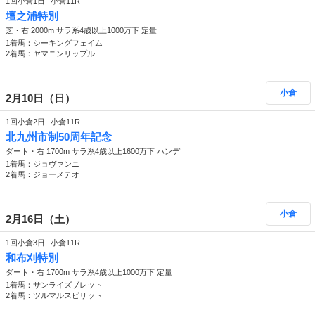
1回小倉1日
小倉11R
壇之浦特別
芝・右 2000m サラ系4歳以上1000万下 定量
1着馬：シーキングフェイム
2着馬：ヤマニンリップル
小倉
2月10日（日）
1回小倉2日
小倉11R
北九州市制50周年記念
ダート・右 1700m サラ系4歳以上1600万下 ハンデ
1着馬：ジョヴァンニ
2着馬：ジョーメテオ
小倉
2月16日（土）
1回小倉3日
小倉11R
和布刈特別
ダート・右 1700m サラ系4歳以上1000万下 定量
1着馬：サンライズブレット
2着馬：ツルマルスピリット