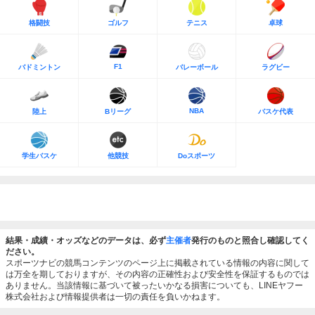
格闘技
ゴルフ
テニス
卓球
F1
バドミントン
バレーボール
ラグビー
NBA
陸上
Bリーグ
バスケ代表
学生バスケ
他競技
Doスポーツ
結果・成績・オッズなどのデータは、必ず
主催者
発行のものと照合し確認してく
ださい。
スポーツナビの競馬コンテンツのページ上に掲載されている情報の内容に関して
は万全を期しておりますが、その内容の正確性および安全性を保証するものでは
ありません。当該情報に基づいて被ったいかなる損害についても、LINEヤフー
株式会社および情報提供者は一切の責任を負いかねます。