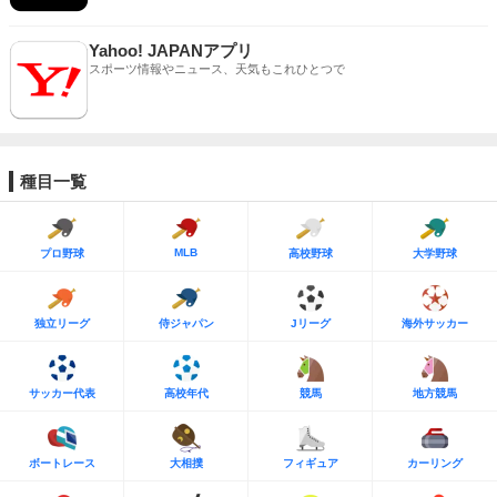
Yahoo! JAPANアプリ
スポーツ情報やニュース、天気もこれひとつで
種目一覧
MLB
プロ野球
高校野球
大学野球
独立リーグ
侍ジャパン
Jリーグ
海外サッカー
サッカー代表
高校年代
競馬
地方競馬
ボートレース
大相撲
フィギュア
カーリング