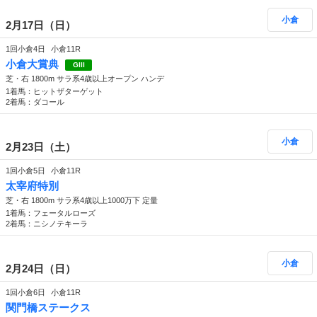
小倉
2月17日（日）
1回小倉4日
小倉11R
小倉大賞典
GIII
芝・右 1800m サラ系4歳以上オープン ハンデ
1着馬：ヒットザターゲット
2着馬：ダコール
小倉
2月23日（土）
1回小倉5日
小倉11R
太宰府特別
芝・右 1800m サラ系4歳以上1000万下 定量
1着馬：フェータルローズ
2着馬：ニシノテキーラ
小倉
2月24日（日）
1回小倉6日
小倉11R
関門橋ステークス