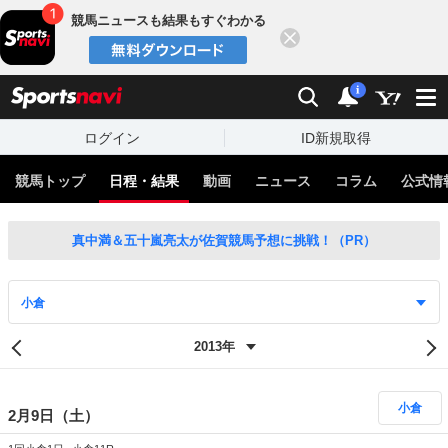
競馬ニュースも結果もすぐわかる
閉じる
スポーツナビ
検索
通知
i
ログイン
ID新規取得
競馬トップ
日程・結果
動画
ニュース
コラム
公式情
真中満＆五十嵐亮太が佐賀競馬予想に挑戦！（PR）
小倉
2月9日（土）