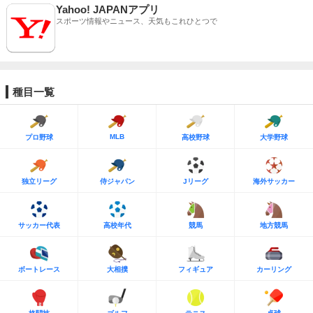
Yahoo! JAPANアプリ
スポーツ情報やニュース、天気もこれひとつで
種目一覧
MLB
プロ野球
高校野球
大学野球
独立リーグ
侍ジャパン
Jリーグ
海外サッカー
サッカー代表
高校年代
競馬
地方競馬
ボートレース
大相撲
フィギュア
カーリング