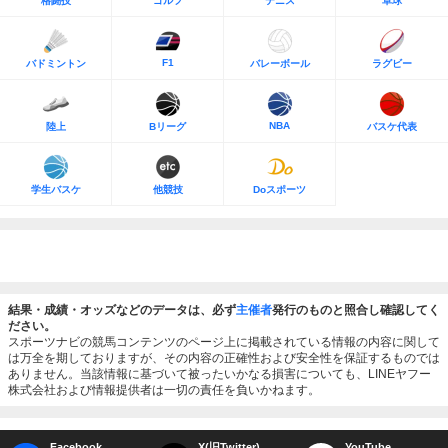
格闘技
ゴルフ
テニス
卓球
F1
バドミントン
バレーボール
ラグビー
NBA
陸上
Bリーグ
バスケ代表
学生バスケ
他競技
Doスポーツ
結果・成績・オッズなどのデータは、必ず
主催者
発行のものと照合し確認してく
ださい。
スポーツナビの競馬コンテンツのページ上に掲載されている情報の内容に関して
は万全を期しておりますが、その内容の正確性および安全性を保証するものでは
ありません。当該情報に基づいて被ったいかなる損害についても、LINEヤフー
株式会社および情報提供者は一切の責任を負いかねます。
Facebook
X(旧Twitter)
YouTube