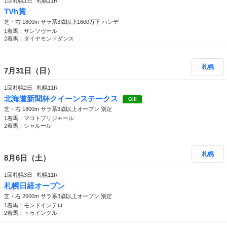
1回札幌1日
札幌11R
TVh賞
芝・右 1800m サラ系3歳以上1600万下 ハンデ
1着馬：サンソヴール
2着馬：ダイヤモンドダンス
札幌
7月31日（日）
1回札幌2日
札幌11R
北海道新聞杯クイーンステークス
GIII
芝・右 1800m サラ系3歳以上オープン 別定
1着馬：マコトブリジャール
2着馬：シャルール
札幌
8月6日（土）
1回札幌3日
札幌11R
札幌日経オープン
芝・右 2600m サラ系3歳以上オープン 別定
1着馬：モンドインテロ
2着馬：トゥインクル