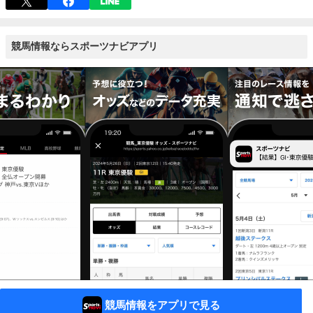
競馬情報ならスポーツナビアプリ
競馬情報をアプリで見る