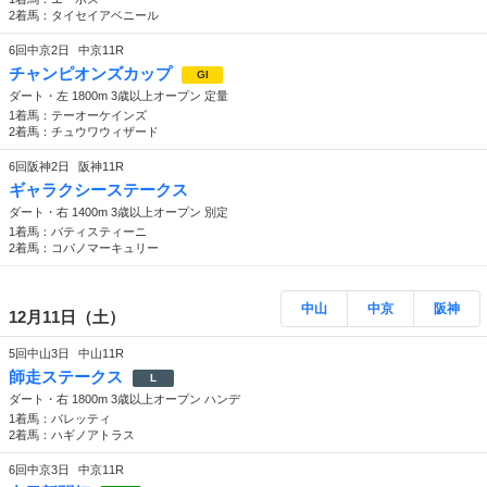
2着馬：タイセイアベニール
6回中京2日
中京11R
チャンピオンズカップ
GI
ダート・左 1800m 3歳以上オープン 定量
1着馬：テーオーケインズ
2着馬：チュウワウィザード
6回阪神2日
阪神11R
ギャラクシーステークス
ダート・右 1400m 3歳以上オープン 別定
1着馬：バティスティーニ
2着馬：コパノマーキュリー
中山
中京
阪神
12月11日（土）
5回中山3日
中山11R
師走ステークス
L
ダート・右 1800m 3歳以上オープン ハンデ
1着馬：バレッティ
2着馬：ハギノアトラス
6回中京3日
中京11R