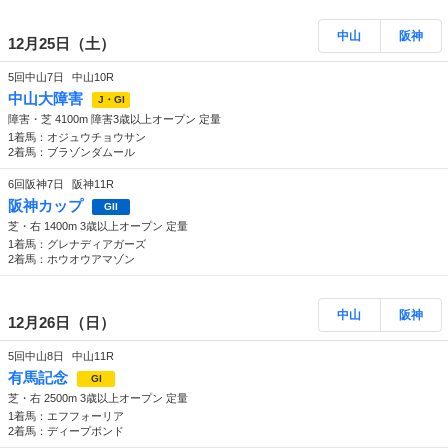
中山
阪神
12月25日（土）
5回中山7日
中山10R
中山大障害
J・GI
障害・芝 4100m 障害3歳以上オープン 定量
1着馬：オジュウチョウサン
2着馬：ブラゾンダムール
6回阪神7日
阪神11R
阪神カップ
GII
芝・右 1400m 3歳以上オープン 定量
1着馬：グレナディアガーズ
2着馬：ホウオウアマゾン
中山
阪神
12月26日（日）
5回中山8日
中山11R
有馬記念
GI
芝・右 2500m 3歳以上オープン 定量
1着馬：エフフォーリア
2着馬：ディープボンド