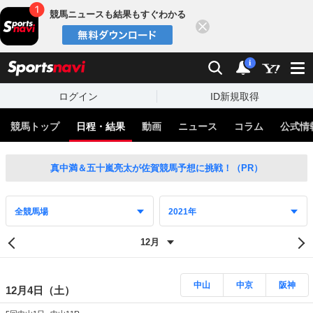
競馬ニュースも結果もすぐわかる
閉じる
スポーツナビ
検索
通知
i
ログイン
ID新規取得
競馬トップ
日程・結果
動画
ニュース
コラム
公式情
真中満＆五十嵐亮太が佐賀競馬予想に挑戦！（PR）
中山
中京
阪神
12月4日（土）