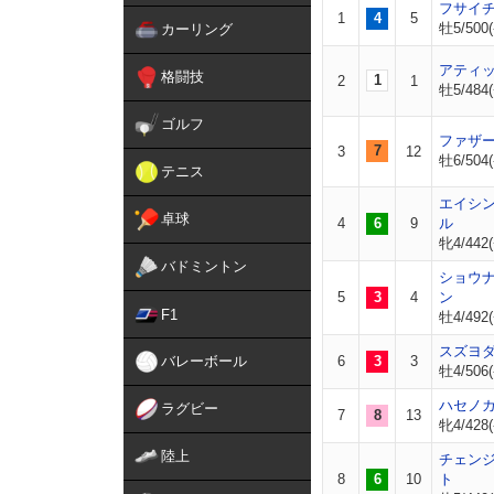
フサイ
1
4
5
牡5/500(
カーリング
アティ
格闘技
1
2
1
牡5/484(
ゴルフ
ファザ
7
3
12
牡6/504(
テニス
エイシ
卓球
4
6
9
ル
牝4/442(
バドミントン
ショウ
5
3
4
ン
F1
牡4/492(
スズヨ
バレーボール
6
3
3
牡4/506(
ハセノ
ラグビー
7
8
13
牝4/428(
陸上
チェン
8
6
10
ト