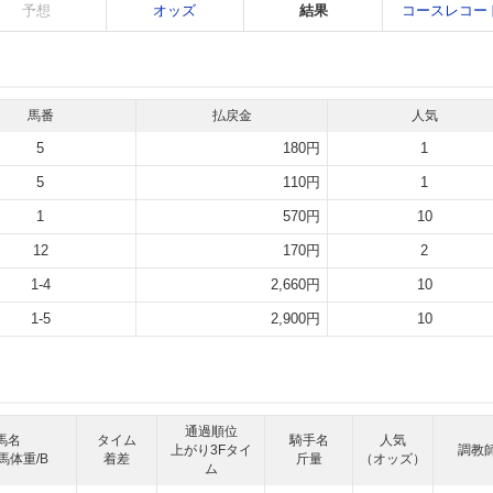
予想
オッズ
結果
コースレコー
馬番
払戻金
人気
5
180円
1
5
110円
1
1
570円
10
12
170円
2
1-4
2,660円
10
1-5
2,900円
10
通過順位
馬名
タイム
騎手名
人気
上がり3Fタイ
調教
馬体重/B
着差
斤量
（オッズ）
ム