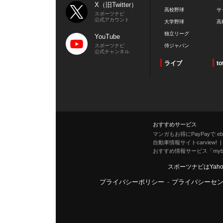
X（旧Twitter）
高校野球
サ
スポーツナビ
公式アカウント
大学野球
高
独立リーグ
YouTube
スポーツナビ
侍ジャパン
公式チャンネル
ライブ
to
おすすめサービス
マンガもお得にPayPayで eboo
自動車情報サイトcarview!
おすすめ情報サービス「mybe
スポーツナビはYah
プライバシーポリシー
-
プライバシーセ