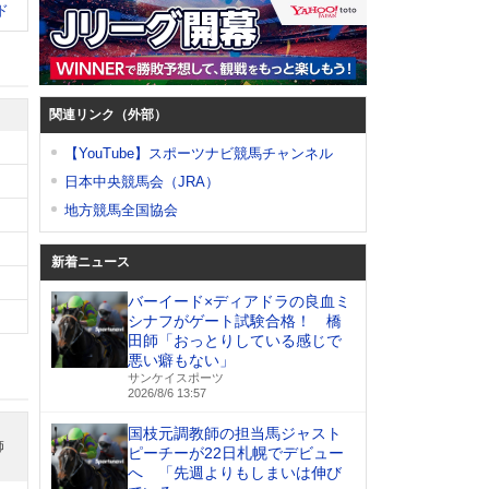
ド
関連リンク（外部）
【YouTube】スポーツナビ競馬チャンネル
日本中央競馬会（JRA）
地方競馬全国協会
新着ニュース
バーイード×ディアドラの良血ミ
シナフがゲート試験合格！ 橋
田師「おっとりしている感じで
悪い癖もない」
サンケイスポーツ
2026/8/6 13:57
国枝元調教師の担当馬ジャスト
師
ピーチーが22日札幌でデビュー
へ 「先週よりもしまいは伸び