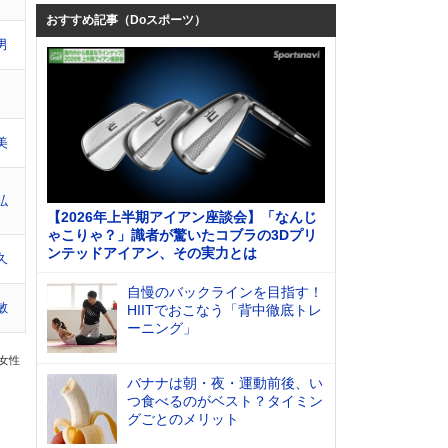
おすすめ記事（Doスポーツ）
男
美
弘
【2026年上半期アイアン座談会】「なんじ
ゃこりゃ？」識者が驚いたコブラの3Dプリ
ンテッドアイアン、その実力とは
久
自慢のバックラインを目指す！
敏
HIITでおこなう「背中徹底トレ
ーニング」
の女性
バナナは朝・夜・運動前後、い
つ食べるのがベスト？タイミン
グごとのメリット