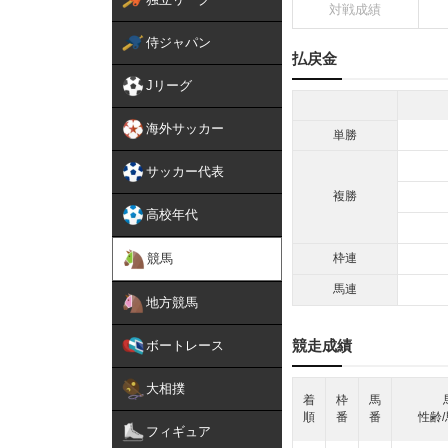
対戦成績
侍ジャパン
払戻金
Jリーグ
海外サッカー
単勝
サッカー代表
複勝
高校年代
競馬
枠連
馬連
地方競馬
競走成績
ボートレース
大相撲
着
枠
馬
順
番
番
性齢/
フィギュア