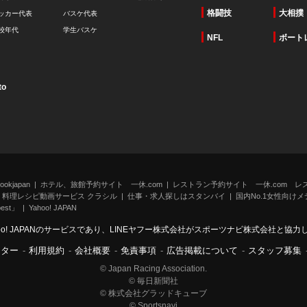
格闘技
大相撲
ッカー代表
バスケ代表
校年代
学生バスケ
NFL
ボート
to
kjapan
ホテル、旅館予約サイト 一休.com
レストラン予約サイト 一休.com レ
料理レシピ動画サービス クラシル
仕事・求人探しはスタンバイ
国内No.1女性向けメデ
st」
Yahoo! JAPAN
oo! JAPANのサービスであり、LINEヤフー株式会社がスポーツナビ株式会社と協
ンター
-
利用規約
-
会社概要
-
免責事項
-
広告掲載について
-
スタッフ募集
© Japan Racing Association.
© 毎日新聞社
© 株式会社グラッドキューブ
© Sportsnavi