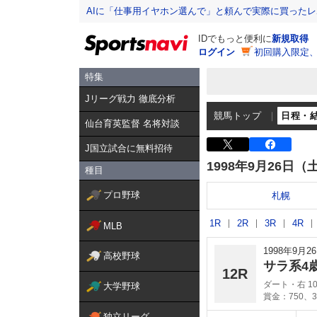
AIに「仕事用イヤホン選んで」と頼んで実際に買った
IDでもっと便利に
新規取得
ログイン
初回購入限定
特集
Jリーグ戦力 徹底分析
競馬トップ
日程・
仙台育英監督 名将対談
J国立試合に無料招待
1998年9月26日（
種目
プロ野球
札幌
1R
2R
3R
4R
MLB
1998年9月
高校野球
サラ系4
12R
ダート・右 10
大学野球
賞金：750、3
独立リーグ