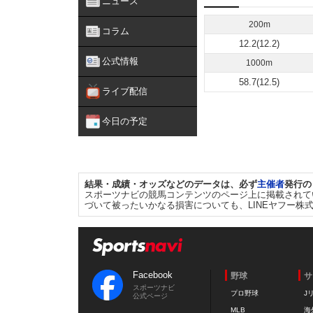
ニュース
200m
コラム
12.2(12.2)
公式情報
1000m
58.7(12.5)
ライブ配信
今日の予定
結果・成績・オッズなどのデータは、必ず
主催者
発行の
スポーツナビの競馬コンテンツのページ上に掲載されて
づいて被ったいかなる損害についても、LINEヤフー株
Facebook
野球
サ
スポーツナビ
プロ野球
J
公式ページ
MLB
海