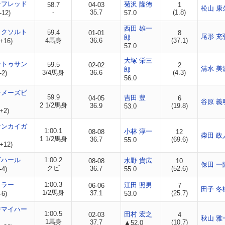
チフレッド
菊沢 隆徳
58.7
04-03
1
松山 康
-
35.7
(1.8)
-12)
57.0
西田 雄一
ックソルト
59.4
01-01
8
尾形 充
郎
4馬身
36.6
(37.1)
+16)
57.0
大塚 栄三
ートゥサン
59.5
02-02
2
清水 美
郎
3/4馬身
36.6
(4.3)
-2)
56.0
ンメーズビ
59.9
吉田 豊
04-05
6
谷原 義
2 1/2馬身
36.9
(19.8)
53.0
+2)
ナンカイガ
1:00.1
小林 淳一
08-08
12
柴田 政
1 1/2馬身
36.7
(69.6)
55.0
+12)
ダハール
1:00.2
水野 貴広
08-08
10
保田 一
クビ
36.7
(52.6)
-4)
55.0
カラー
1:00.3
江田 照男
06-06
7
田子 冬
1/2馬身
37.1
(25.7)
-6)
53.0
ジマイハー
1:00.5
田村 宏之
02-03
4
秋山 雅
1馬身
37.7
(10.7)
▲52.0