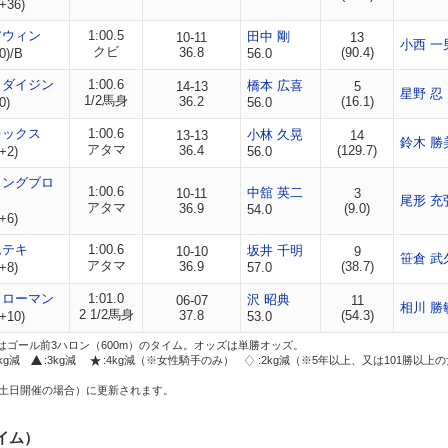
+36)
アウィン
1:00.5
田中 剛
10-11
13
小西 一
クビ
36.8
(90.4)
0)/B
56.0
カダイジン
1:00.6
橋本 広喜
14-13
5
星野 忍
1/2馬身
36.2
(16.1)
0)
56.0
レックス
1:00.6
小林 久晃
13-13
14
鈴木 勝
アタマ
36.4
(129.7)
+2)
56.0
ミングブロ
1:00.6
中舘 英二
10-11
3
尾形 充
アタマ
36.9
(9.0)
54.0
+6)
ムテキ
1:00.6
坂井 千明
10-10
9
笹倉 武
アタマ
36.9
(38.7)
+8)
57.0
クローマン
1:01.0
沢 昭典
06-07
11
相川 勝
2 1/2馬身
37.8
(54.3)
+10)
53.0
はゴール前3ハロン（600m）のタイム。オッズは単勝オッズ。
2kg減
:3kg減
:4kg減（※女性騎手のみ）
:2kg減（※5年以上、又は101勝以上
土日開催の場合）に更新されます。
イム）