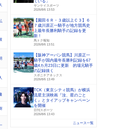
ている」
久
サンケイスポーツ
2026/8/6 13:53
【園田６Ｒ・３歳以上Ｃ３】６
弘
７歳川原正一騎手が地方競馬史
上最年長勝利騎手の記録を更
新！
波
馬トク報知
2026/8/6 13:51
【阪神アーバン競馬】川原正一
明
騎手が国内最年長勝利記録を67
歳4カ月23日に更新 的場元騎手
の記録抜く
スポニチアネックス
人
2026/8/6 13:49
TCK（東京シティ競馬）が横浜
隆
流星主演映画『汝、星のごと
く』とタイアップキャンペーン
を開催
樹
日刊スポーツ
2026/8/6 13:43
ニュース一覧
一