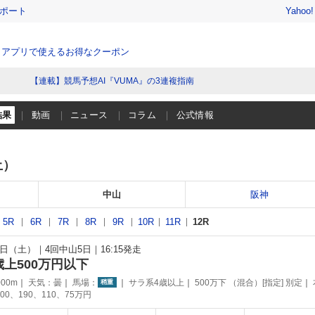
レポート
Yahoo
、アプリで使えるお得なクーポン
【連載】競馬予想AI『VUMA』の3連複指南
結果
動画
ニュース
コラム
公式情報
土）
中山
阪神
5R
6R
7R
8R
9R
10R
11R
12R
26日（土）
4回中山5日
16:15発走
歳上500万円以下
00m
天気：
曇
馬場：
サラ系4歳以上
500万下 （混合）[指定] 別定
稍重
00、190、110、75万円