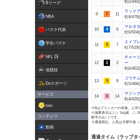
牝5/440(
Bリーグ
ラック
9
7
11
NBA
牡6/478(
マルタ
10
4
6
バスケ代表
牡6/504(
エイブ
学生バスケ
11
5
7
牡7/518(
NFL
チャー
12
2
2
ー
牝6/452(
他競技
コウチ
13
5
8
Doスポーツ
牡5/466(
マジッ
サービス
14
8
14
牝4/420(
toto
※Bはブリンカーの有無。上3F
※減量表示は [
:1kg減
:
コンテンツ
騎手のみ）] です。
※通過順位、人気は月曜午後（
動画
通過タイム（ラップタ