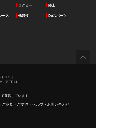
ラグビー
陸上
レース
他競技
Doスポーツ
ストラン
ィア TRILL
力して運営しています。
-
ご意見・ご要望
-
ヘルプ・お問い合わせ