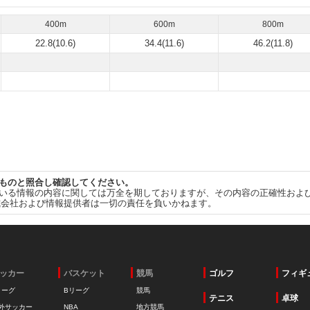
400m
600m
800m
22.8(10.6)
34.4(11.6)
46.2(11.8)
ものと照合し確認してください。
いる情報の内容に関しては万全を期しておりますが、その内容の正確性およ
式会社および情報提供者は一切の責任を負いかねます。
ッカー
バスケット
競馬
ゴルフ
フィギ
リーグ
Bリーグ
競馬
テニス
卓球
外サッカー
NBA
地方競馬