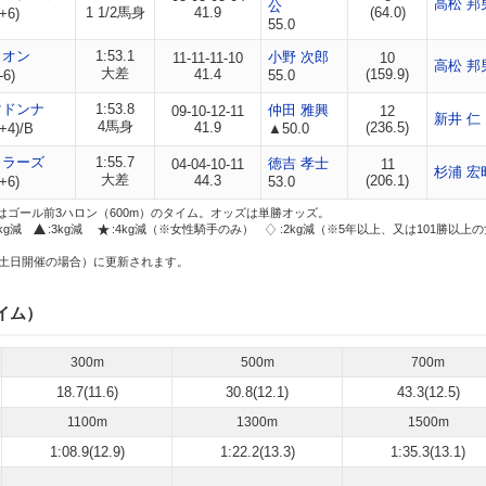
高松 邦
公
1 1/2馬身
41.9
(64.0)
+6)
55.0
ィオン
1:53.1
小野 次郎
11-11-11-10
10
高松 邦
大差
41.4
(159.9)
-6)
55.0
マドンナ
1:53.8
仲田 雅興
09-10-12-11
12
新井 仁
4馬身
41.9
(236.5)
+4)/B
▲50.0
カラーズ
1:55.7
徳吉 孝士
04-04-10-11
11
杉浦 宏
大差
44.3
(206.1)
+6)
53.0
はゴール前3ハロン（600m）のタイム。オッズは単勝オッズ。
2kg減
:3kg減
:4kg減（※女性騎手のみ）
:2kg減（※5年以上、又は101勝以上
土日開催の場合）に更新されます。
イム）
300m
500m
700m
18.7(11.6)
30.8(12.1)
43.3(12.5)
1100m
1300m
1500m
1:08.9(12.9)
1:22.2(13.3)
1:35.3(13.1)