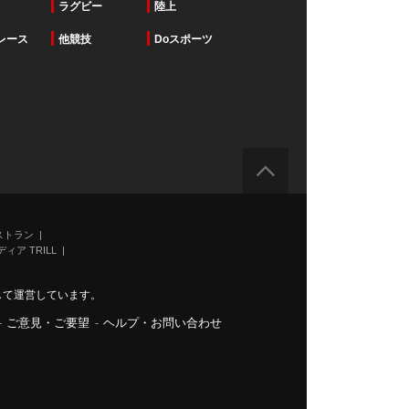
ラグビー
陸上
レース
他競技
Doスポーツ
ストラン
ィア TRILL
力して運営しています。
-
ご意見・ご要望
-
ヘルプ・お問い合わせ