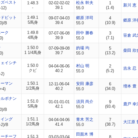
ンズベスト
松永 幹夫
1:48.3
02-02-02-02
1
新川 恵
-
39.1
(1.4)
-12)
55.0
ードビット
1:49.1
郷原 洋司
09-07-04-03
4
郷原 洋
5馬身
39.4
(10.9)
0)/B
55.0
ホーク
1:49.8
田中 勝春
07-07-06-08
3
笹倉 武
4馬身
39.9
(7.1)
0)
55.0
ジ
1:50.0
的場 均
07-09-09-08
5
柴田 欣
1 1/4馬身
39.7
(13.2)
0)
55.0
ウェイシチ
1:50.0
村山 明
04-04-06-06
2
吉永 忍
クビ
40.2
(5.2)
55.0
-2)
キーマン
1:50.1
安田 康彦
12-11-06-04
6
増本 豊
1/2馬身
40.2
(34.0)
+4)
55.0
ールボナン
1:51.0
須貝 尚介
01-01-01-01
9
鹿戸 幸
5馬身
42.1
(93.4)
55.0
0)/B
ウイング
1:51.1
青木 芳之
04-04-04-06
7
大江原 
1/2馬身
41.4
(38.7)
-2)/B
55.0
田面木 博
リーチーフ
1:51.3
03-03-03-04
8