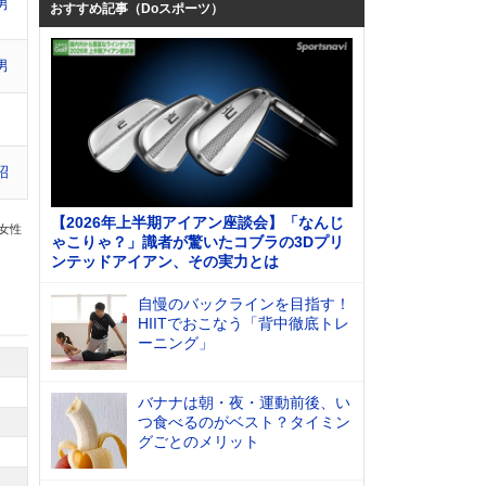
男
おすすめ記事（Doスポーツ）
男
昭
【2026年上半期アイアン座談会】「なんじ
の女性
ゃこりゃ？」識者が驚いたコブラの3Dプリ
ンテッドアイアン、その実力とは
自慢のバックラインを目指す！
HIITでおこなう「背中徹底トレ
ーニング」
バナナは朝・夜・運動前後、い
つ食べるのがベスト？タイミン
グごとのメリット