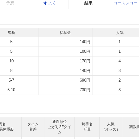
予想
オッズ
結果
コースレコー
馬番
払戻金
人気
5
140円
1
5
100円
1
10
170円
4
8
140円
3
5-7
690円
2
5-10
730円
3
通過順位
馬名
タイム
騎手名
人気
上がり3Fタイ
調教
馬体重/B
着差
斤量
（オッズ）
ム