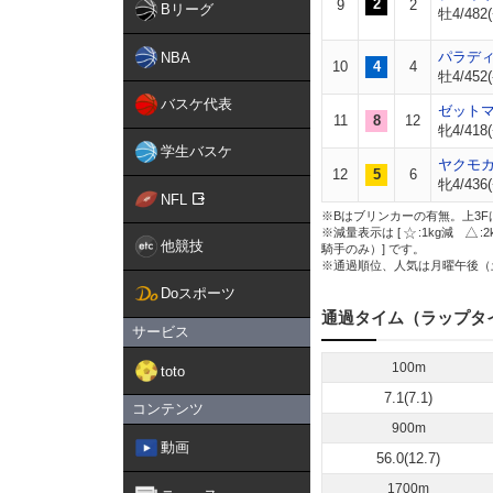
2
9
2
Bリーグ
牡4/482(
パラデ
NBA
10
4
4
牡4/452(
バスケ代表
ゼット
11
8
12
牝4/418(
学生バスケ
ヤクモ
12
5
6
牝4/436(
NFL
※Bはブリンカーの有無。上3F
※減量表示は [
:1kg減
:
他競技
騎手のみ）] です。
※通過順位、人気は月曜午後（
Doスポーツ
通過タイム（ラップタ
サービス
100m
toto
7.1(7.1)
コンテンツ
900m
動画
56.0(12.7)
1700m