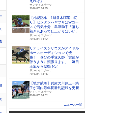
えれば」
サンケイスポーツ
2026/8/6 14:45
行
【札幌記念 1週前木曜追い切
り】ゼンダンハヤブサはWコー
スで活気十分 島津助手「落ち
久
着きもあって仕上がりはいい」
サンケイスポーツ
2026/8/6 14:42
也
リアライズシリウスがアイドル
ホースオーディションで優
勝！ 喜びの手塚久師「実績が
伴うように頑張ります」 毎日
王冠から始動予定
サンケイスポーツ
2026/8/6 14:36
【地方競馬】兵庫の川原正一騎
治
手が国内最年長勝利記録を更新
デイリースポーツ
2026/8/6 14:32
哲
ニュース一覧