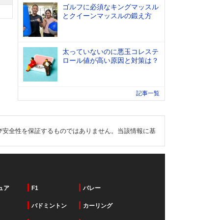
ゴルフに必須なキングマッスル
とクイーンマッスルの鍛え方
太っていないのに悪玉コレステ
ロール値が高い原因と対策は？
記事一覧
び安全性を保証するものではありません。当該情報に基
ュア
F1
バレー
バドミントン
カーリング