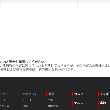
ものと照合し確認してください。
いる情報の内容に関しては万全を期しておりますが、その内容の正確性およ
式会社および情報提供者は一切の責任を負いかねます。
ッカー
バスケット
競馬
ゴルフ
フィギ
リーグ
Bリーグ
競馬
テニス
卓球
外サッカー
NBA
地方競馬