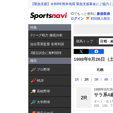
【緊急支援】令和8年熊本地震 緊急支援募金にご協力く
IDでもっと便利に
新規取得
ログイン
初回購入限定
特集
Jリーグ戦力 徹底分析
競馬トップ
日程・
仙台育英監督 名将対談
J国立試合に無料招待
1998年9月26日（
種目
プロ野球
札幌
1R
2R
3R
4R
MLB
1998年9月
高校野球
サラ系4
2R
ダート・右 17
大学野球
200、130、
独立リーグ