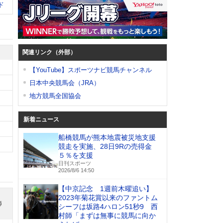
ド
関連リンク（外部）
【YouTube】スポーツナビ競馬チャンネル
日本中央競馬会（JRA）
地方競馬全国協会
新着ニュース
船橋競馬が熊本地震被災地支援
競走を実施、28日9Rの売得金
５％を支援
日刊スポーツ
2026/8/6 14:50
【中京記念 1週前木曜追い】
2023年菊花賞以来のファントム
師
シーフは坂路4ハロン51秒9 西
村師「まずは無事に競馬に向か