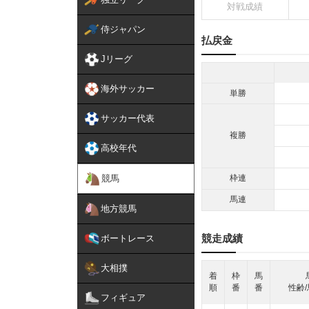
対戦成績
侍ジャパン
払戻金
Jリーグ
海外サッカー
単勝
サッカー代表
複勝
高校年代
競馬
枠連
馬連
地方競馬
競走成績
ボートレース
大相撲
着
枠
馬
順
番
番
性齢/
フィギュア