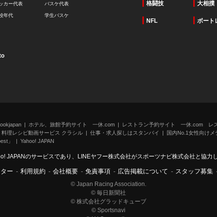
格闘技
大相撲
ッカー代表
バスケ代表
校年代
学生バスケ
NFL
ボート
to
kjapan
ホテル、旅館予約サイト 一休.com
レストラン予約サイト 一休.com レ
料理レシピ動画サービス クラシル
仕事・求人探しはスタンバイ
国内No.1女性向けメデ
st」
Yahoo! JAPAN
oo! JAPANのサービスであり、LINEヤフー株式会社がスポーツナビ株式会社と協
ンター
-
利用規約
-
会社概要
-
免責事項
-
広告掲載について
-
スタッフ募集
© Japan Racing Association.
© 毎日新聞社
© 株式会社グラッドキューブ
© Sportsnavi