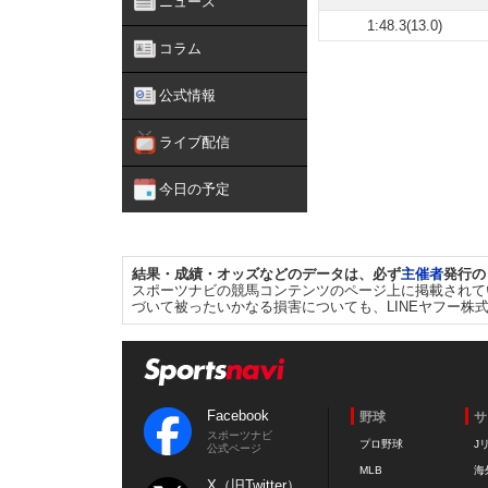
ニュース
1:48.3(13.0)
コラム
公式情報
ライブ配信
今日の予定
結果・成績・オッズなどのデータは、必ず
主催者
発行の
スポーツナビの競馬コンテンツのページ上に掲載されて
づいて被ったいかなる損害についても、LINEヤフー株
Facebook
野球
サ
スポーツナビ
プロ野球
J
公式ページ
MLB
海
X（旧Twitter）