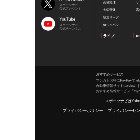
高校野球
サ
スポーツナビ
公式アカウント
大学野球
高
独立リーグ
YouTube
スポーツナビ
侍ジャパン
公式チャンネル
ライブ
to
おすすめサービス
マンガもお得にPayPayで eboo
自動車情報サイトcarview!
おすすめ情報サービス「mybe
スポーツナビはYah
プライバシーポリシー
-
プライバシーセ