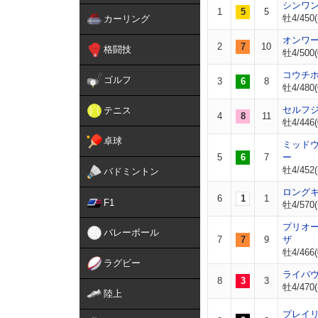
シンワ
1
5
5
牡4/450(
カーリング
オンワ
2
7
10
格闘技
牡4/500(
コウチ
ゴルフ
3
6
8
牡4/480(
セルフ
テニス
4
8
11
牡4/446(
卓球
ミッド
5
6
7
ー
牡4/452(
バドミントン
ロング
6
1
1
F1
牡4/570(
プリオ
バレーボール
7
7
9
ザ
牡4/466(
ラグビー
ライバ
8
3
3
牡4/470(
陸上
プレイ