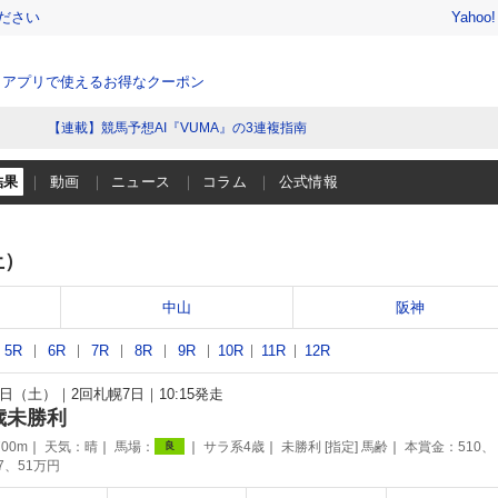
ださい
Yahoo
、アプリで使えるお得なクーポン
【連載】競馬予想AI『VUMA』の3連複指南
結果
動画
ニュース
コラム
公式情報
土）
中山
阪神
5R
6R
7R
8R
9R
10R
11R
12R
26日（土）
2回札幌7日
10:15発走
歳未勝利
00m
天気：
晴
馬場：
サラ系4歳
未勝利 [指定] 馬齢
本賞金：510、
良
77、51万円