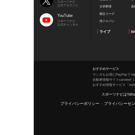
スポーツナビ
公式アカウント
大学野球
高
独立リーグ
YouTube
スポーツナビ
侍ジャパン
公式チャンネル
ライブ
to
おすすめサービス
マンガもお得にPayPayで eboo
自動車情報サイトcarview!
おすすめ情報サービス「mybe
スポーツナビはYah
プライバシーポリシー
-
プライバシーセ