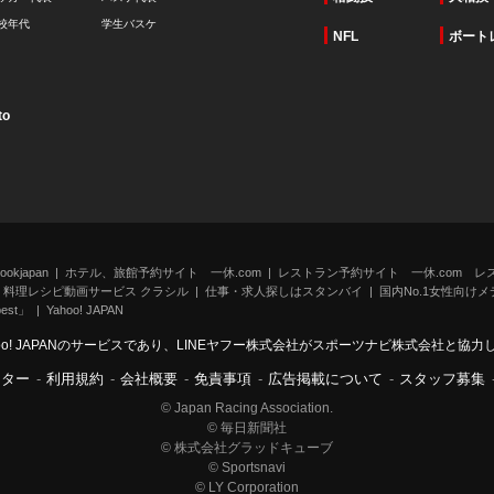
校年代
学生バスケ
NFL
ボート
to
kjapan
ホテル、旅館予約サイト 一休.com
レストラン予約サイト 一休.com レ
料理レシピ動画サービス クラシル
仕事・求人探しはスタンバイ
国内No.1女性向けメデ
st」
Yahoo! JAPAN
oo! JAPANのサービスであり、LINEヤフー株式会社がスポーツナビ株式会社と協
ンター
-
利用規約
-
会社概要
-
免責事項
-
広告掲載について
-
スタッフ募集
© Japan Racing Association.
© 毎日新聞社
© 株式会社グラッドキューブ
© Sportsnavi
© LY Corporation