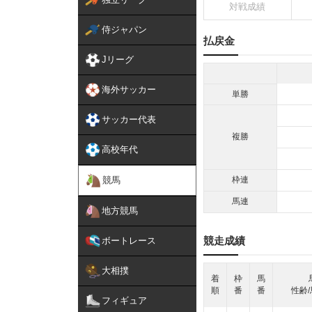
対戦成績
侍ジャパン
払戻金
Jリーグ
海外サッカー
単勝
サッカー代表
複勝
高校年代
競馬
枠連
馬連
地方競馬
競走成績
ボートレース
大相撲
着
枠
馬
順
番
番
性齢/
フィギュア