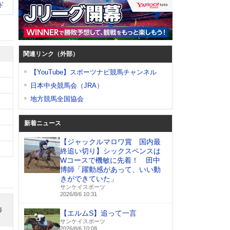
ド
関連リンク（外部）
【YouTube】スポーツナビ競馬チャンネル
日本中央競馬会（JRA）
地方競馬全国協会
新着ニュース
【ジャックルマロワ賞 国内最
終追い切り】シックスペンスは
Wコースで機敏に先着！ 田中
博師「躍動感があって、いい動
きができていた」
サンケイスポーツ
2026/8/6 10:31
師
【エルムS】追って一言
サンケイスポーツ
2026/8/6 10:08