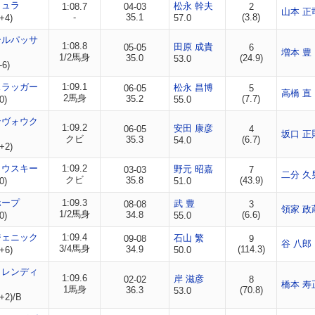
ミュラ
松永 幹夫
1:08.7
04-03
2
山本 正
-
35.1
(3.8)
+4)
57.0
ールパッサ
1:08.8
田原 成貴
05-05
6
増本 豊
1/2馬身
35.0
(24.9)
53.0
-6)
スラッガー
1:09.1
松永 昌博
06-05
5
高橋 直
2馬身
35.2
(7.7)
0)
55.0
ンヴォウク
1:09.2
安田 康彦
06-05
4
坂口 正
クビ
35.3
(6.7)
54.0
+2)
ョウスキー
1:09.2
野元 昭嘉
03-03
7
二分 久
クビ
35.8
(43.9)
0)
51.0
ホープ
1:09.3
武 豊
08-08
3
領家 政
1/2馬身
34.8
(6.6)
0)
55.0
ジェニック
1:09.4
石山 繁
09-08
9
谷 八郎
3/4馬身
34.9
(114.3)
+6)
50.0
トレンディ
1:09.6
岸 滋彦
02-02
8
橋本 寿
1馬身
36.3
(70.8)
53.0
+2)/B