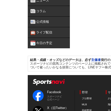
ニュース
コラム
公式情報
ライブ配信
今日の予定
結果・成績・オッズなどのデータは、必ず
主催者
発行の
スポーツナビの競馬コンテンツのページ上に掲載されて
づいて被ったいかなる損害についても、LINEヤフー株
Facebook
野球
サ
スポーツナビ
プロ野球
J
公式ページ
MLB
海
X（旧Twitter）
高校野球
サ