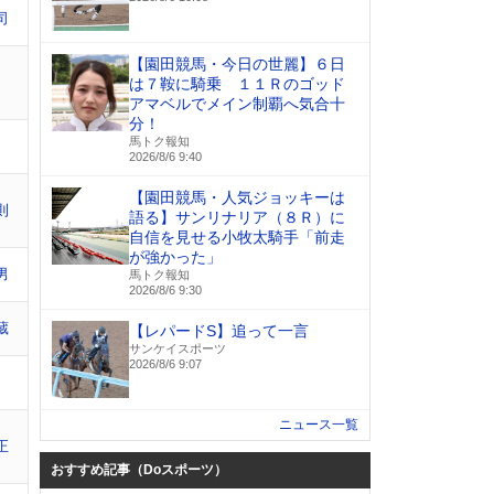
司
【園田競馬・今日の世麗】６日
は７鞍に騎乗 １１Ｒのゴッド
アマベルでメイン制覇へ気合十
分！
馬トク報知
2026/8/6 9:40
【園田競馬・人気ジョッキーは
則
語る】サンリナリア（８Ｒ）に
自信を見せる小牧太騎手「前走
が強かった」
男
馬トク報知
2026/8/6 9:30
蔵
【レパードS】追って一言
サンケイスポーツ
2026/8/6 9:07
ニュース一覧
正
おすすめ記事（Doスポーツ）