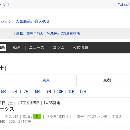
ヒント
Yahoo
ション 人気商品が最大40％
【連載】競馬予想AI『VUMA』の3連複指南
結果
動画
ニュース
コラム
公式情報
（土）
東京
京都
5R
6R
7R
8R
9R
10R
11R
12R
月21日（土）
7回京都5日
14:35発走
ークス
m
天気：
晴
馬場：
サラ系4歳以上
（混合）[指定] ハンデ
本賞金：
良
440、260、174万円