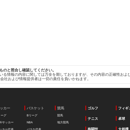
ものと照合し確認してください。
いる情報の内容に関しては万全を期しておりますが、その内容の正確性およ
式会社および情報提供者は一切の責任を負いかねます。
ッカー
バスケット
競馬
ゴルフ
フィギ
リーグ
Bリーグ
競馬
テニス
卓球
外サッカー
NBA
地方競馬
格闘技
大相撲
ッカー代表
バスケ代表