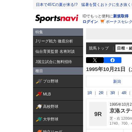
日本で45℃の夏が来る!? 猛暑を賢くおトクに生き抜く
IDでもっと便利に
新規取得
ログイン
ボーナスセレク
特集
Jリーグ戦力 徹底分析
競馬トップ
日程・
仙台育英監督 名将対談
J国立試合に無料招待
1995年10月21日
種目
プロ野球
新潟
1R
2R
3R
4R
MLB
1995年10
高校野球
京洛ステ
9R
芝・右 1200
大学野球
1740、700、
独立リーグ