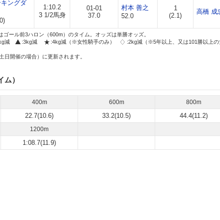
ーキングダ
1:10.2
村本 善之
01-01
1
高橋 成
3 1/2馬身
37.0
(2.1)
52.0
0)
はゴール前3ハロン（600m）のタイム。オッズは単勝オッズ。
2kg減
:3kg減
:4kg減（※女性騎手のみ）
:2kg減（※5年以上、又は101勝以上
土日開催の場合）に更新されます。
イム）
400m
600m
800m
22.7(10.6)
33.2(10.5)
44.4(11.2)
1200m
1:08.7(11.9)