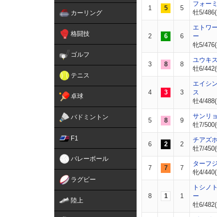
フォー
1
5
5
牡5/486(
カーリング
エトワ
格闘技
2
6
6
ー
牝5/476(
ゴルフ
ユウキ
3
8
8
牡6/442(
テニス
エイシ
4
3
3
ス
卓球
牡4/488(
サンリ
バドミントン
5
8
9
牡7/500(
F1
チアズ
6
2
2
牡7/450(
バレーボール
ターフ
7
7
7
牝4/440(
ラグビー
トシノ
8
1
1
ー
陸上
牡6/482(