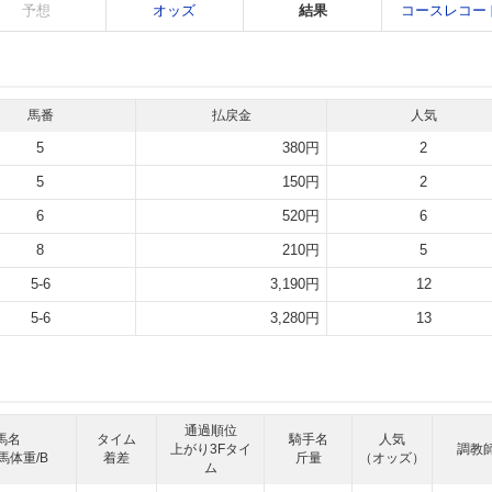
予想
オッズ
結果
コースレコー
馬番
払戻金
人気
5
380円
2
5
150円
2
6
520円
6
8
210円
5
5-6
3,190円
12
5-6
3,280円
13
通過順位
馬名
タイム
騎手名
人気
上がり3Fタイ
調教
馬体重/B
着差
斤量
（オッズ）
ム