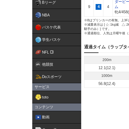
ダービ
Bリーグ
9
4
4
ム
牝4/458(
NBA
※Bはブリンカーの有無。上3F
※減量表示は [
:1kg減
:
バスケ代表
騎手のみ）] です。
※通過順位、人気は月曜午後（
学生バスケ
通過タイム（ラップタ
NFL
200m
他競技
12.1(12.1)
1000m
Doスポーツ
56.8(12.4)
サービス
toto
コンテンツ
動画