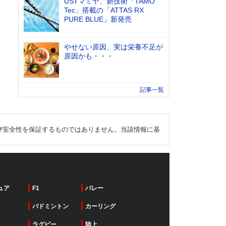
USTマミヤ、新技術「TAMO
Tec」搭載の「ATTAS RX
PURE BLUE」新発売
やせない原因、実は栄養不足が
原因かも・・・
記事一覧
び安全性を保証するものではありません。当該情報に基
ュア
F1
バレー
バドミントン
カーリング
ラグビー
陸上