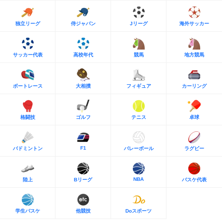
独立リーグ
侍ジャパン
Jリーグ
海外サッカー
サッカー代表
高校年代
競馬
地方競馬
ボートレース
大相撲
フィギュア
カーリング
格闘技
ゴルフ
テニス
卓球
F1
バドミントン
バレーボール
ラグビー
NBA
陸上
Bリーグ
バスケ代表
学生バスケ
他競技
Doスポーツ