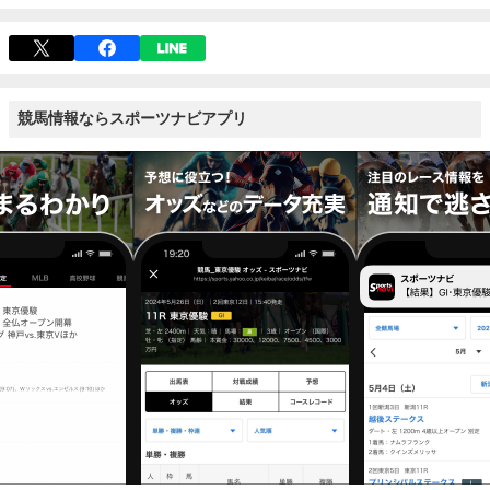
競馬情報ならスポーツナビアプリ