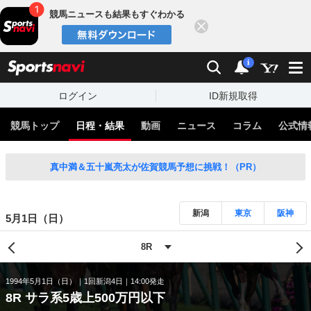
競馬ニュースも結果もすぐわかる
閉じる
スポーツナビ
検索
通知
i
ログイン
ID新規取得
競馬トップ
日程・結果
動画
ニュース
コラム
公式情
真中満＆五十嵐亮太が佐賀競馬予想に挑戦！（PR）
新潟
東京
阪神
5月1日（日）
1994年5月1日（日）
1回新潟4日
14:00発走
8R サラ系5歳上500万円以下