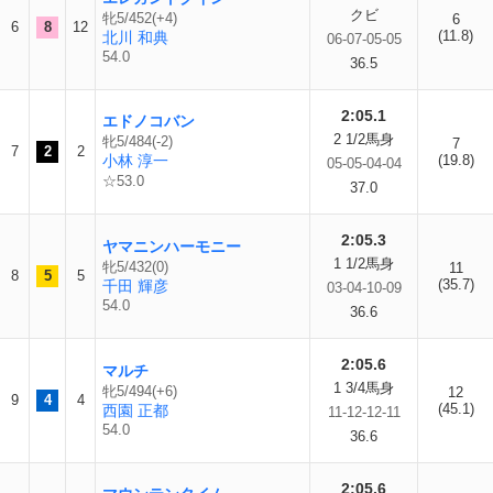
クビ
牝5/452(+4)
6
6
8
12
(11.8)
北川 和典
06-07-05-05
54.0
36.5
2:05.1
エドノコバン
2 1/2馬身
牝5/484(-2)
7
7
2
2
小林 淳一
(19.8)
05-05-04-04
☆53.0
37.0
2:05.3
ヤマニンハーモニー
1 1/2馬身
牝5/432(0)
11
8
5
5
(35.7)
千田 輝彦
03-04-10-09
54.0
36.6
2:05.6
マルチ
1 3/4馬身
牝5/494(+6)
12
9
4
4
(45.1)
西園 正都
11-12-12-11
54.0
36.6
2:05.6