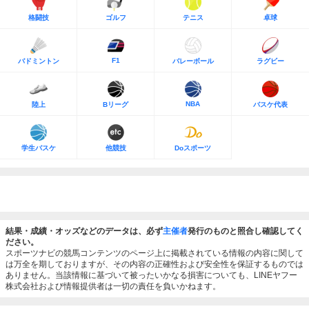
格闘技
ゴルフ
テニス
卓球
F1
バドミントン
バレーボール
ラグビー
NBA
陸上
Bリーグ
バスケ代表
学生バスケ
他競技
Doスポーツ
結果・成績・オッズなどのデータは、必ず
主催者
発行のものと照合し確認してく
ださい。
スポーツナビの競馬コンテンツのページ上に掲載されている情報の内容に関して
は万全を期しておりますが、その内容の正確性および安全性を保証するものでは
ありません。当該情報に基づいて被ったいかなる損害についても、LINEヤフー
株式会社および情報提供者は一切の責任を負いかねます。