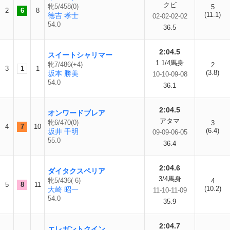
クビ
牝5/458(0)
5
2
6
8
(11.1)
徳吉 孝士
02-02-02-02
54.0
36.5
2:04.5
スイートシャリマー
1 1/4馬身
牝7/486(+4)
2
3
1
1
(3.8)
坂本 勝美
10-10-09-08
54.0
36.1
2:04.5
オンワードブレア
アタマ
牝6/470(0)
3
4
7
10
(6.4)
坂井 千明
09-09-06-05
55.0
36.4
2:04.6
ダイタクスペリア
3/4馬身
牝5/436(-6)
4
5
8
11
(10.2)
大崎 昭一
11-10-11-09
54.0
35.9
2:04.7
エレガントクイン