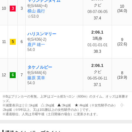
マウンテンタイム
クビ
牝5/444(+4)
10
10
3
3
横山 義行
(34.0)
08-07-06-05
☆53.0
37.4
2:06.1
ハリスンマリー
3馬身
牝5/436(-2)
9
11
5
6
(22.6)
鹿戸 雄一
01-01-01-01
54.0
38.3
2:06.1
タケノルビー
クビ
牝5/444(-6)
8
12
6
7
(19.9)
藤原 英幸
06-05-06-11
54.0
37.1
※Bはブリンカーの有無。上3Fはゴール前3ハロン（600m）のタイム。オッズは単勝オ
ッズ。
※減量表示は [
:1kg減
:2kg減
:3kg減
:4kg減（※女性騎手のみ）
:2kg減（※5年以上、又は101勝以上の女性騎手のみ）] です。
※通過順位、人気は月曜午後（土日開催の場合）に更新されます。