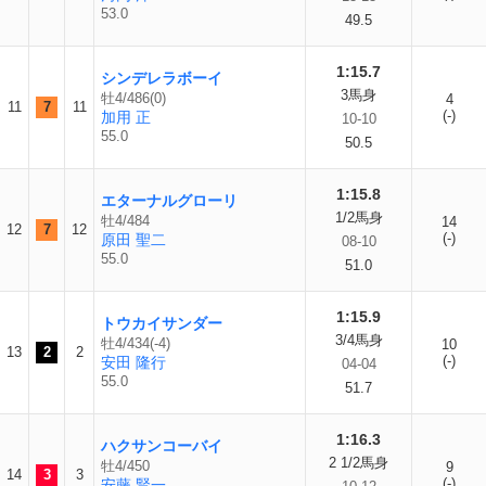
53.0
49.5
1:15.7
シンデレラボーイ
3馬身
牡4/486(0)
4
11
7
11
(-)
加用 正
10-10
55.0
50.5
1:15.8
エターナルグローリ
1/2馬身
牡4/484
14
12
7
12
(-)
原田 聖二
08-10
55.0
51.0
1:15.9
トウカイサンダー
3/4馬身
牡4/434(-4)
10
13
2
2
(-)
安田 隆行
04-04
55.0
51.7
1:16.3
ハクサンコーバイ
2 1/2馬身
牡4/450
9
14
3
3
(-)
安藤 賢一