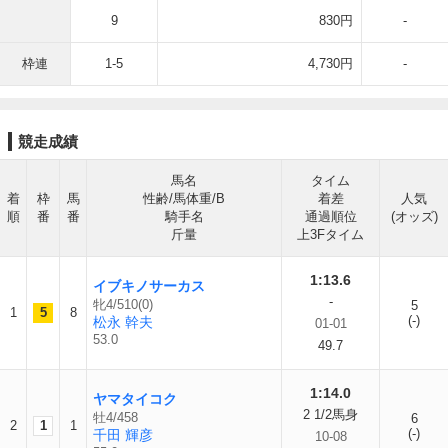
9
830円
-
枠連
1-5
4,730円
-
競走成績
馬名
タイム
着
枠
馬
性齢/馬体重/B
着差
人気
順
番
番
騎手名
通過順位
(オッズ)
斤量
上3Fタイム
1:13.6
イブキノサーカス
-
牝4/510(0)
5
1
5
8
(-)
松永 幹夫
01-01
53.0
49.7
1:14.0
ヤマタイコク
2 1/2馬身
牡4/458
6
2
1
1
(-)
千田 輝彦
10-08