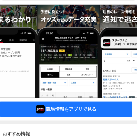
競馬情報をアプリで見る
おすすめ情報