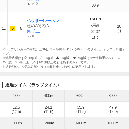
▲52.0
38.9
1:41.9
ベッサーレーベン
2馬身
牡4/430(-2)/B
10
11
5
5
(-)
東 信二
02-02
55.0
41.2
※Bはブリンカーの有無。上3Fはゴール前3ハロン（600m）のタイム。オッズは単勝オ
ッズ。
※減量表示は [
:1kg減
:2kg減
:3kg減
:4kg減（※女性騎手のみ）
:2kg減（※5年以上、又は101勝以上の女性騎手のみ）] です。
※通過順位、人気は月曜午後（土日開催の場合）に更新されます。
通過タイム（ラップタイム）
200m
400m
600m
800m
12.5
24.1
35.9
47.9
(12.5)
(11.6)
(11.8)
(12.0)
1000m
1200m
1400m
1600m