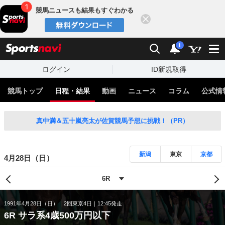
競馬ニュースも結果もすぐわかる
閉じる
スポーツナビ
検索
通知
i
ログイン
ID新規取得
競馬トップ
日程・結果
動画
ニュース
コラム
公式情
真中満＆五十嵐亮太が佐賀競馬予想に挑戦！（PR）
新潟
東京
京都
4月28日（日）
1991年4月28日（日）
2回東京4日
12:45発走
6R サラ系4歳500万円以下