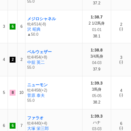
55.0
37.2
1:38.7
メジロシャネル
2 1/2馬身
牝4/514(-8)
2
3
6
6
(-)
沢 昭典
01-01
▲50.0
38.1
1:38.8
ベルウェザー
3/4馬身
牡4/454(+8)
3
4
2
2
(-)
中舘 英二
04-03
55.0
37.9
1:39.3
ニューモン
3馬身
牡4/458(+2)
4
5
8
10
(-)
菅原 泰夫
05-05
55.0
38.2
1:39.3
ファラオ
ハナ
牡4/440(+4)
6
6
6
7
(-)
大塚 栄三郎
03-03