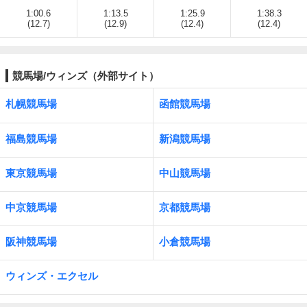
1:00.6
1:13.5
1:25.9
1:38.3
(12.7)
(12.9)
(12.4)
(12.4)
競馬場/ウィンズ（外部サイト）
札幌競馬場
函館競馬場
福島競馬場
新潟競馬場
東京競馬場
中山競馬場
中京競馬場
京都競馬場
阪神競馬場
小倉競馬場
ウィンズ・エクセル