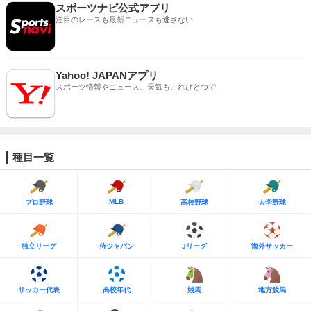
スポーツナビ公式アプリ
注目のレースも最新ニュースも逃さない
Yahoo! JAPANアプリ
スポーツ情報やニュース、天気もこれひとつで
種目一覧
MLB
プロ野球
高校野球
大学野球
独立リーグ
侍ジャパン
Jリーグ
海外サッカー
サッカー代表
高校年代
競馬
地方競馬