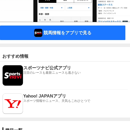
競馬情報をアプリで見る
おすすめ情報
スポーツナビ公式アプリ
注目のレースも最新ニュースも逃さない
Yahoo! JAPANアプリ
スポーツ情報やニュース、天気もこれひとつで