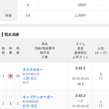
4
320円
-
枠連
1-8
1,200円
-
競走成績
馬名
タイム
着
枠
馬
性齢/馬体重/B
着差
人気
順
番
番
騎手名
通過順位
(オッズ)
斤量
上3Fタイム
2:02.2
タカチホオー
-
牡3/430(+6)
5
1
8
10
(-)
土肥 幸広
05-05-05-03
55.0
48.2
2:02.2
キャプテンオーダー
ハナ
牡3/450(-8)
1
2
1
1
(-)
松本 達也
07-05-05-06