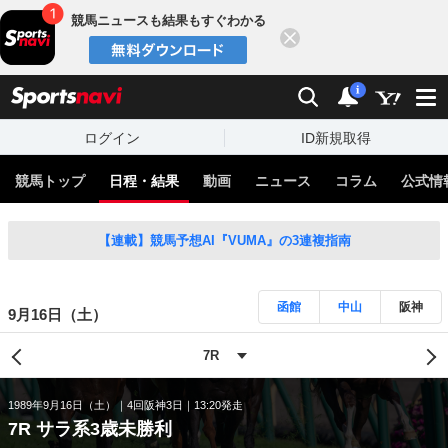
競馬ニュースも結果もすぐわかる
閉じる
スポーツナビ
検索
通知
i
ログイン
ID新規取得
競馬トップ
日程・結果
動画
ニュース
コラム
公式情
【連載】競馬予想AI『VUMA』の3連複指南
函館
中山
阪神
9月16日（土）
1989年9月16日（土）
4回阪神3日
13:20発走
7R サラ系3歳未勝利