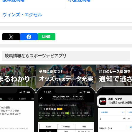
ウィンズ・エクセル
競馬情報ならスポーツナビアプリ