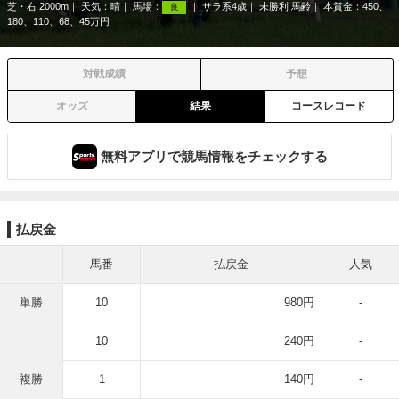
芝・右 2000m
天気：
晴
馬場：
サラ系4歳
未勝利 馬齢
本賞金：450、
良
180、110、68、45万円
対戦成績
予想
オッズ
結果
コースレコード
無料アプリで競馬情報をチェックする
払戻金
馬番
払戻金
人気
単勝
10
980円
-
10
240円
-
複勝
1
140円
-