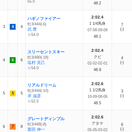
55.0
48.2
2:02.4
ハギノファイアー
1 1/4馬身
牡3/444(-6)
7
3
4
4
武 豊
(-)
07-08-09-08
☆54.0
48.1
2:02.4
スリーセントスキー
クビ
牡3/490(-18)
4
4
6
6
塩村 克己
(-)
02-02-02-01
☆54.0
48.9
2:02.6
リアルドリーム
1 1/2馬身
牝3/444(-10)
3
5
5
5
岸 滋彦
(-)
10-09-08-06
☆52.0
48.5
2:02.6
グレートディンプル
アタマ
牡3/448(-8)
6
6
7
8
(-)
栗田 伸一
05-05-03-02