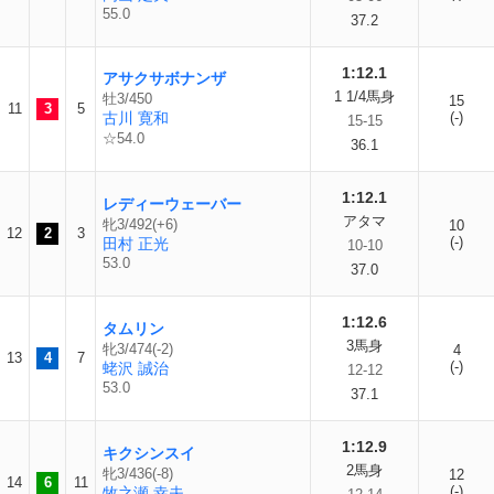
55.0
37.2
1:12.1
アサクサボナンザ
1 1/4馬身
牡3/450
15
11
3
5
古川 寛和
(-)
15-15
☆54.0
36.1
1:12.1
レディーウェーバー
アタマ
牝3/492(+6)
10
12
2
3
(-)
田村 正光
10-10
53.0
37.0
1:12.6
タムリン
3馬身
牝3/474(-2)
4
13
4
7
(-)
蛯沢 誠治
12-12
53.0
37.1
1:12.9
キクシンスイ
2馬身
牝3/436(-8)
12
14
6
11
(-)
牧之瀬 幸夫