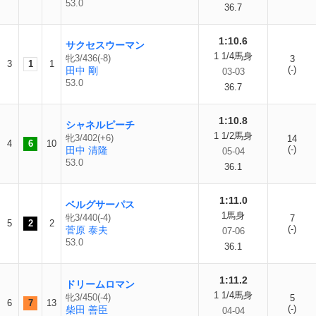
53.0
36.7
1:10.6
サクセスウーマン
1 1/4馬身
牝3/436(-8)
3
3
1
1
(-)
田中 剛
03-03
53.0
36.7
1:10.8
シャネルピーチ
1 1/2馬身
牝3/402(+6)
14
4
6
10
(-)
田中 清隆
05-04
53.0
36.1
1:11.0
ベルグサーパス
1馬身
牝3/440(-4)
7
5
2
2
(-)
菅原 泰夫
07-06
53.0
36.1
1:11.2
ドリームロマン
1 1/4馬身
牝3/450(-4)
5
6
7
13
(-)
柴田 善臣
04-04