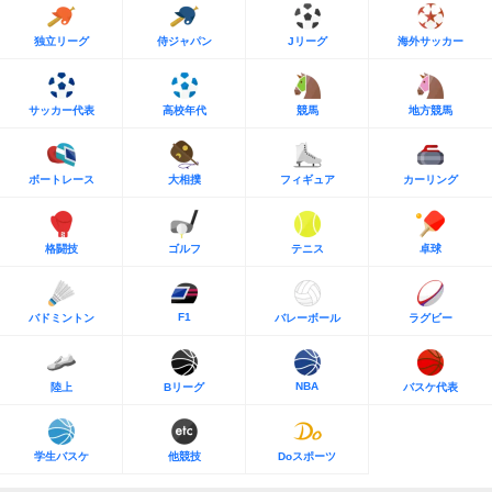
独立リーグ
侍ジャパン
Jリーグ
海外サッカー
サッカー代表
高校年代
競馬
地方競馬
ボートレース
大相撲
フィギュア
カーリング
格闘技
ゴルフ
テニス
卓球
F1
バドミントン
バレーボール
ラグビー
NBA
陸上
Bリーグ
バスケ代表
学生バスケ
他競技
Doスポーツ