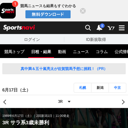
競馬ニュースも結果もすぐわかる
閉じる
スポーツナビ
検索
通知
i
ログイン
ID新規取得
競馬トップ
日程・結果
動画
ニュース
コラム
公式情
真中満＆五十嵐亮太が佐賀競馬予想に挑戦！（PR）
札幌
新潟
中京
6月17日（土）
1989年6月17日（土）
2回新潟1日
11:00発走
3R サラ系3歳未勝利