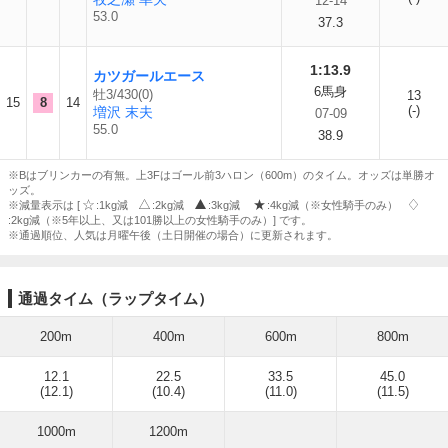
12-14
53.0
37.3
1:13.9
カツガールエース
6馬身
牡3/430(0)
13
15
8
14
(-)
増沢 末夫
07-09
55.0
38.9
※Bはブリンカーの有無。上3Fはゴール前3ハロン（600m）のタイム。オッズは単勝オ
ッズ。
※減量表示は [
:1kg減
:2kg減
:3kg減
:4kg減（※女性騎手のみ）
:2kg減（※5年以上、又は101勝以上の女性騎手のみ）] です。
※通過順位、人気は月曜午後（土日開催の場合）に更新されます。
通過タイム（ラップタイム）
200m
400m
600m
800m
12.1
22.5
33.5
45.0
(12.1)
(10.4)
(11.0)
(11.5)
1000m
1200m