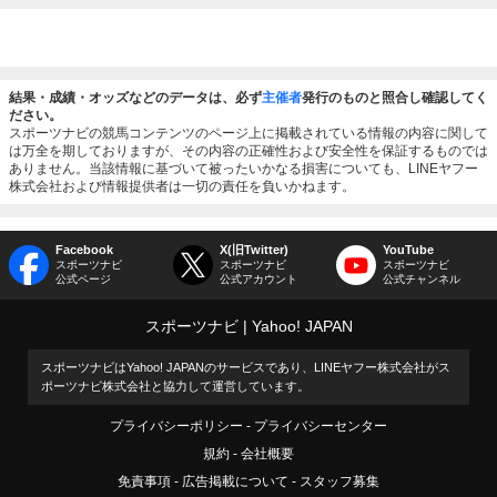
結果・成績・オッズなどのデータは、必ず
主催者
発行のものと照合し確認してく
ださい。
スポーツナビの競馬コンテンツのページ上に掲載されている情報の内容に関して
は万全を期しておりますが、その内容の正確性および安全性を保証するものでは
ありません。当該情報に基づいて被ったいかなる損害についても、LINEヤフー
株式会社および情報提供者は一切の責任を負いかねます。
Facebook
X(旧Twitter)
YouTube
スポーツナビ
スポーツナビ
スポーツナビ
公式ページ
公式アカウント
公式チャンネル
スポーツナビ
Yahoo! JAPAN
スポーツナビはYahoo! JAPANのサービスであり、LINEヤフー株式会社がス
ポーツナビ株式会社と協力して運営しています。
プライバシーポリシー
プライバシーセンター
規約
会社概要
免責事項
広告掲載について
スタッフ募集