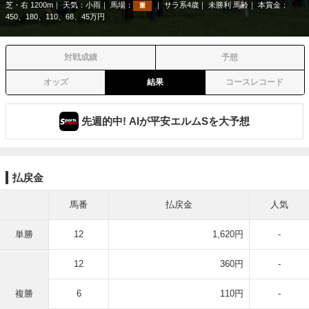
芝・右 1200m
天気：
小雨
馬場：
サラ系4歳
未勝利 馬齢
本賞金：
重
450、180、110、68、45万円
対戦成績
予想
オッズ
結果
コースレコード
先週的中! AIが平安エルムSを大予想
払戻金
馬番
払戻金
人気
単勝
12
1,620円
-
12
360円
-
複勝
6
110円
-