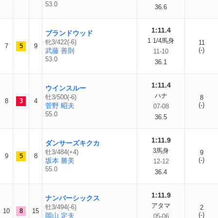
53.0
36.6
1:11.4
ブランドウッド
1 1/4馬身
牝3/422(-6)
11
7
5
9
(-)
武藤 善則
11-10
53.0
36.1
1:11.4
ウインスルー
ハナ
牡3/500(-6)
8
8
3
4
(-)
菅野 昭夫
07-08
55.0
36.5
1:11.9
ダンサーズキクカ
3馬身
牡3/484(+4)
9
9
5
8
(-)
坂本 勝美
12-12
55.0
36.4
1:11.9
ナンバーシックス
アタマ
牡3/494(-6)
2
10
8
15
(-)
岡山 定夫
05-06