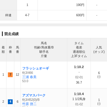
1
190円
-
枠連
4-7
600円
-
競走成績
馬名
タイム
着
枠
馬
性齢/馬体重/B
着差
人気
順
番
番
騎手名
通過順位
(オッズ)
斤量
上3Fタイム
1:10.2
フラッシュオーギ
-
牝3/466
6
1
7
12
(-)
三浦 春美
02-01
53.0
36.7
1:10.4
アズマスパーク
1 1/2馬身
牝3/452(0)/B
1
2
4
6
(-)
竹原 啓二
01-02