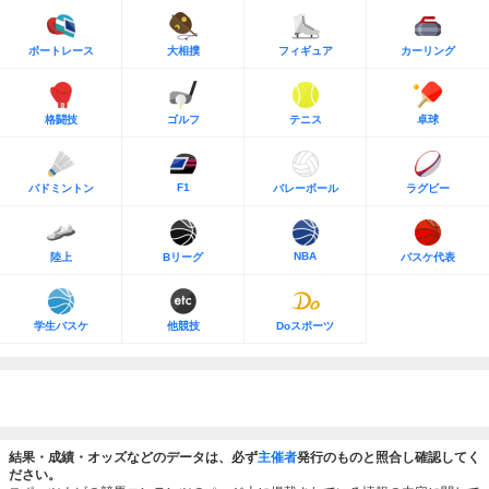
ボートレース
大相撲
フィギュア
カーリング
格闘技
ゴルフ
テニス
卓球
F1
バドミントン
バレーボール
ラグビー
NBA
陸上
Bリーグ
バスケ代表
学生バスケ
他競技
Doスポーツ
結果・成績・オッズなどのデータは、必ず
主催者
発行のものと照合し確認してく
ださい。