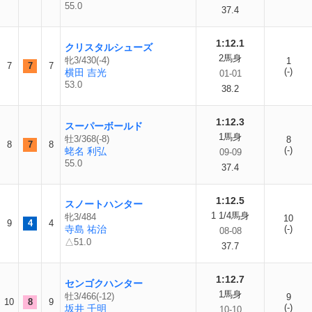
55.0
37.4
1:12.1
クリスタルシューズ
2馬身
牝3/430(-4)
1
7
7
7
(-)
横田 吉光
01-01
53.0
38.2
1:12.3
スーパーボールド
1馬身
牡3/368(-8)
8
8
7
8
(-)
蛯名 利弘
09-09
55.0
37.4
1:12.5
スノートハンター
1 1/4馬身
牝3/484
10
9
4
4
寺島 祐治
(-)
08-08
△51.0
37.7
1:12.7
センゴクハンター
1馬身
牡3/466(-12)
9
10
8
9
(-)
坂井 千明
10-10