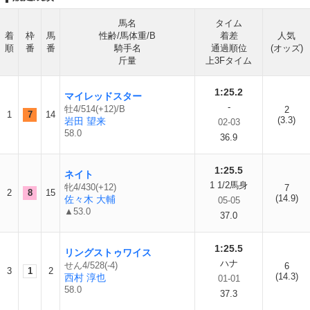
馬名
タイム
着
枠
馬
性齢/馬体重/B
着差
人気
順
番
番
騎手名
通過順位
(オッズ)
斤量
上3Fタイム
1:25.2
マイレッドスター
-
牡4/514(+12)/B
2
1
7
14
(3.3)
岩田 望来
02-03
58.0
36.9
1:25.5
ネイト
1 1/2馬身
牝4/430(+12)
7
2
8
15
(14.9)
佐々木 大輔
05-05
▲53.0
37.0
1:25.5
リングストゥワイス
ハナ
せん4/528(-4)
6
3
1
2
(14.3)
西村 淳也
01-01
58.0
37.3