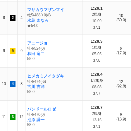
1:26.1
マサカウマザンマイ
2馬身
牡5/488(+9)/B
10
8
2
4
永島 まなみ
(50.9)
10-09
★54.0
37.1
1:26.3
アニージョ
1馬身
牡4/524(0)
8
9
5
9
(17.9)
和田 竜二
05-05
58.0
37.8
1:26.4
ヒメカミノイタダキ
1/2馬身
牡4/474(-6)
12
10
4
8
(92.8)
古川 吉洋
08-08
58.0
37.7
1:26.7
バンドールロゼ
2馬身
牡4/470(0)
5
11
6
12
(13.9)
池添 謙一
13-16
58.0
37.1