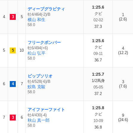
1:25.6
ディープグラビティ
クビ
牡4/464(-2)/B
1
4
3
5
(2.6)
横山 和生
02-02
58.0
37.3
1:25.6
フリークボンバー
クビ
牡6/494(+6)
4
5
5
10
(12.2)
松山 弘平
09-11
58.0
36.7
1:25.7
ビップソリオ
1/2馬身
牡4/528(-6)/B
3
6
4
7
(7.6)
鮫島 克駿
05-05
58.0
37.2
1:25.8
アイファーファイト
クビ
牡4/430(-4)
9
7
3
6
(24.6)
秋山 真一郎
10-09
58.0
36.8