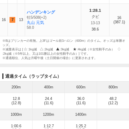
1:28.1
ハンデンキング
クビ
牡5/508(+2)
16
16
7
13
(387.1)
丸山 元気
13-13
58.0
38.6
※Bはブリンカーの有無。上3Fはゴール前3ハロン（600m）のタイム。オッズは単勝オ
ッズ。
※減量表示は [
:1kg減
:2kg減
:3kg減
:4kg減（※女性騎手のみ）
:2kg減（※5年以上、又は101勝以上の女性騎手のみ）] です。
※通過順位、人気は月曜午後（土日開催の場合）に更新されます。
通過タイム（ラップタイム）
200m
400m
600m
800m
12.8
24.4
36.0
48.2
(12.8)
(11.6)
(11.6)
(12.2)
1000m
1200m
1400m
1:00.6
1:12.7
1:25.2