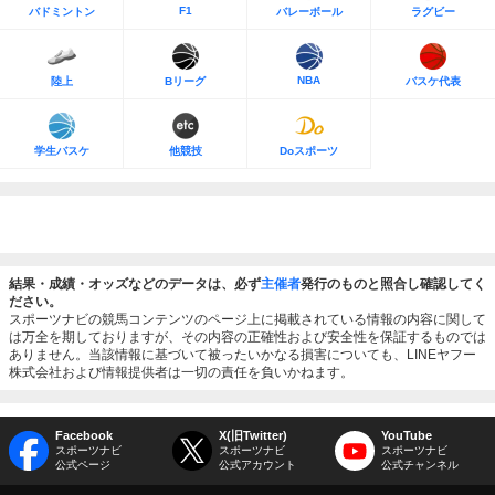
F1
バドミントン
バレーボール
ラグビー
NBA
陸上
Bリーグ
バスケ代表
学生バスケ
他競技
Doスポーツ
結果・成績・オッズなどのデータは、必ず
主催者
発行のものと照合し確認してく
ださい。
スポーツナビの競馬コンテンツのページ上に掲載されている情報の内容に関して
は万全を期しておりますが、その内容の正確性および安全性を保証するものでは
ありません。当該情報に基づいて被ったいかなる損害についても、LINEヤフー
株式会社および情報提供者は一切の責任を負いかねます。
Facebook
X(旧Twitter)
YouTube
スポーツナビ
スポーツナビ
スポーツナビ
公式ページ
公式アカウント
公式チャンネル