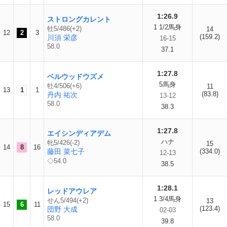
1:26.9
ストロングカレント
1 1/2馬身
牡5/486(+2)
14
12
2
3
(159.2)
川須 栄彦
16-15
58.0
37.1
1:27.8
ベルウッドウズメ
5馬身
牡4/506(+6)
11
13
1
1
(83.8)
丹内 祐次
13-12
58.0
38.3
1:27.8
エイシンディアデム
ハナ
牝5/426(-2)
15
14
8
16
藤田 菜七子
(334.0)
12-13
◇54.0
38.5
1:28.1
レッドアウレア
1 3/4馬身
せん5/494(+2)
13
15
6
11
(123.4)
団野 大成
02-03
58.0
39.8