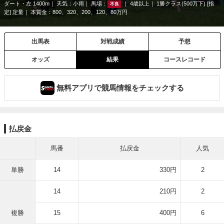
ダート・左 1400m
天気：
小雨
馬場：
4歳以上
1勝クラス(500万下) [指
不良
定] 定量
本賞金：800、320、200、120、80万円
出馬表
対戦成績
予想
オッズ
結果
コースレコード
無料アプリで競馬情報をチェックする
払戻金
馬番
払戻金
人気
単勝
14
330円
2
14
210円
2
複勝
15
400円
6