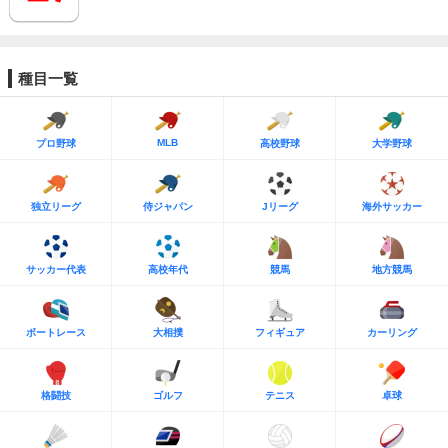
種目一覧
MLB
プロ野球
高校野球
大学野球
独立リーグ
侍ジャパン
Jリーグ
海外サッカー
サッカー代表
高校年代
競馬
地方競馬
ボートレース
大相撲
フィギュア
カーリング
格闘技
ゴルフ
テニス
卓球