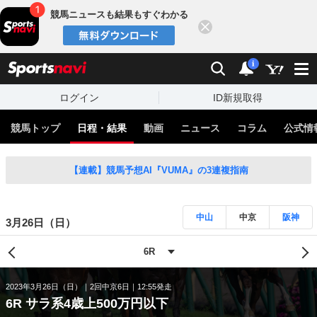
競馬ニュースも結果もすぐわかる
閉じる
スポーツナビ
検索
通知
i
ログイン
ID新規取得
競馬トップ
日程・結果
動画
ニュース
コラム
公式情
【連載】競馬予想AI『VUMA』の3連複指南
中山
中京
阪神
3月26日（日）
2023年3月26日（日）
2回中京6日
12:55発走
6R サラ系4歳上500万円以下