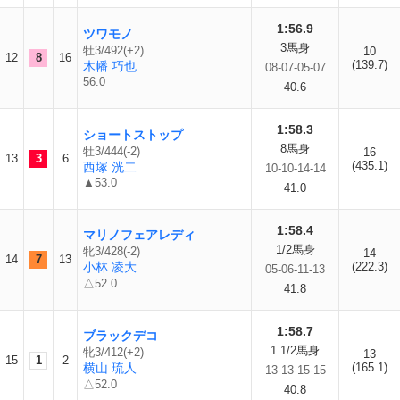
1:56.9
ツワモノ
3馬身
牡3/492(+2)
10
12
8
16
(139.7)
木幡 巧也
08-07-05-07
56.0
40.6
1:58.3
ショートストップ
8馬身
牡3/444(-2)
16
13
3
6
(435.1)
西塚 洸二
10-10-14-14
▲53.0
41.0
1:58.4
マリノフェアレディ
1/2馬身
牝3/428(-2)
14
14
7
13
小林 凌大
(222.3)
05-06-11-13
△52.0
41.8
1:58.7
ブラックデコ
1 1/2馬身
牝3/412(+2)
13
15
1
2
横山 琉人
(165.1)
13-13-15-15
△52.0
40.8