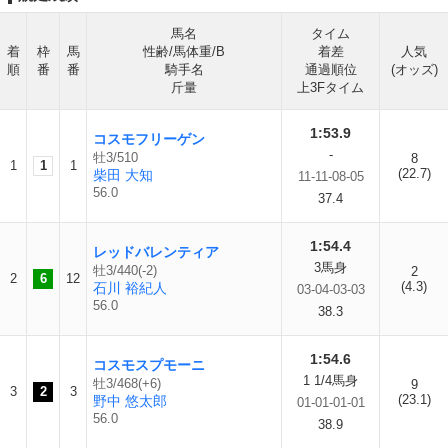
馬名
タイム
着
枠
馬
性齢/馬体重/B
着差
人気
順
番
番
騎手名
通過順位
(オッズ)
斤量
上3Fタイム
1:53.9
コスモフリーゲン
-
牡3/510
8
1
1
1
(22.7)
柴田 大知
11-11-08-05
56.0
37.4
1:54.4
レッドバレンティア
3馬身
牡3/440(-2)
2
2
6
12
(4.3)
石川 裕紀人
03-04-03-03
56.0
38.3
1:54.6
コスモスプモーニ
1 1/4馬身
牡3/468(+6)
9
3
2
3
(23.1)
野中 悠太郎
01-01-01-01
56.0
38.9