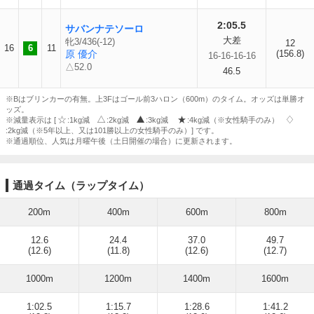
2:05.5
サバンナテソーロ
大差
牝3/436(-12)
12
16
6
11
原 優介
(156.8)
16-16-16-16
△52.0
46.5
※Bはブリンカーの有無。上3Fはゴール前3ハロン（600m）のタイム。オッズは単勝オ
ッズ。
※減量表示は [
:1kg減
:2kg減
:3kg減
:4kg減（※女性騎手のみ）
:2kg減（※5年以上、又は101勝以上の女性騎手のみ）] です。
※通過順位、人気は月曜午後（土日開催の場合）に更新されます。
通過タイム（ラップタイム）
200m
400m
600m
800m
12.6
24.4
37.0
49.7
(12.6)
(11.8)
(12.6)
(12.7)
1000m
1200m
1400m
1600m
1:02.5
1:15.7
1:28.6
1:41.2