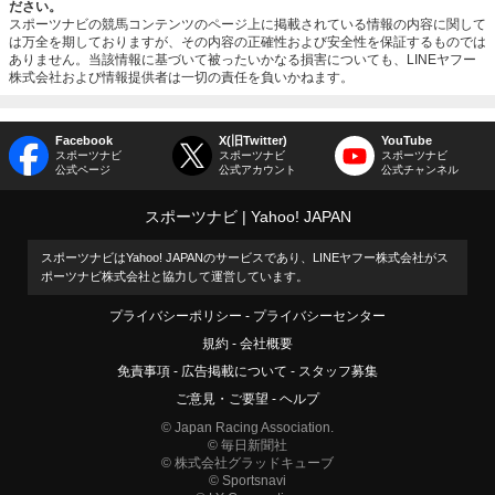
ださい。
スポーツナビの競馬コンテンツのページ上に掲載されている情報の内容に関して
は万全を期しておりますが、その内容の正確性および安全性を保証するものでは
ありません。当該情報に基づいて被ったいかなる損害についても、LINEヤフー
株式会社および情報提供者は一切の責任を負いかねます。
Facebook
X(旧Twitter)
YouTube
スポーツナビ
スポーツナビ
スポーツナビ
公式ページ
公式アカウント
公式チャンネル
スポーツナビ
Yahoo! JAPAN
スポーツナビはYahoo! JAPANのサービスであり、LINEヤフー株式会社がス
ポーツナビ株式会社と協力して運営しています。
プライバシーポリシー
プライバシーセンター
規約
会社概要
免責事項
広告掲載について
スタッフ募集
ご意見・ご要望
ヘルプ
© Japan Racing Association.
© 毎日新聞社
© 株式会社グラッドキューブ
© Sportsnavi