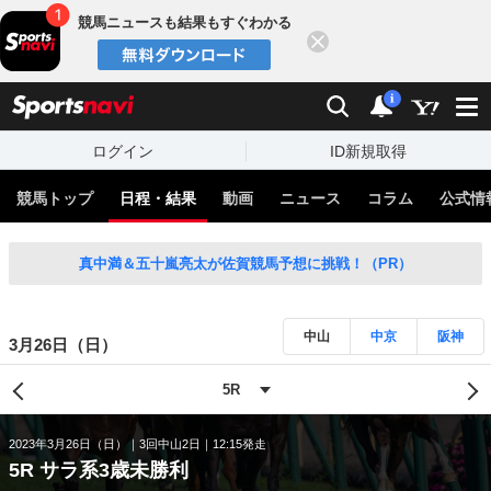
競馬ニュースも結果もすぐわかる
閉じる
スポーツナビ
検索
通知
i
ログイン
ID新規取得
競馬トップ
日程・結果
動画
ニュース
コラム
公式情
真中満＆五十嵐亮太が佐賀競馬予想に挑戦！（PR）
中山
中京
阪神
3月26日（日）
2023年3月26日（日）
3回中山2日
12:15発走
5R サラ系3歳未勝利