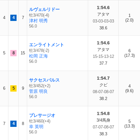
1:54.6
ルヴェルリドー
アタマ
牡3/470(-4)
1
4
4
7
(2.0)
津村 明秀
03-03-03-03
56.0
38.6
1:54.6
エンライトメント
アタマ
牡3/478(-2)
6
5
8
15
(17.3)
松岡 正海
15-15-13-12
56.0
37.7
1:54.7
サクセスパルス
クビ
牡3/452(+2)
4
6
5
9
(9.6)
菅原 明良
08-07-08-07
56.0
38.2
1:54.8
プレサージオ
3/4馬身
牡3/460(+4)
5
7
4
8
(13.3)
幸 英明
07-07-08-07
56.0
38.3