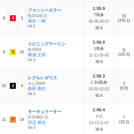
1:55.9
ファンシーカラー
7馬身
牝3/416(-2)
15
8
3
5
(376.1)
菊沢 一樹
05-05-05-07
54.0
39.6
1:56.0
スピニングマーリン
1馬身
牝3/504
11
9
5
10
(142.5)
勝浦 正樹
11-11-05-05
54.0
39.8
1:56.3
レグルレガリス
1 3/4馬身
せん3/444
3
10
2
4
(9.0)
柴田 善臣
02-02-02-02
56.0
40.4
1:56.4
サーキュラーキー
クビ
牡3/480(+2)
7
11
7
14
(18.2)
田辺 裕信
14-13-11-07
56.0
39.8