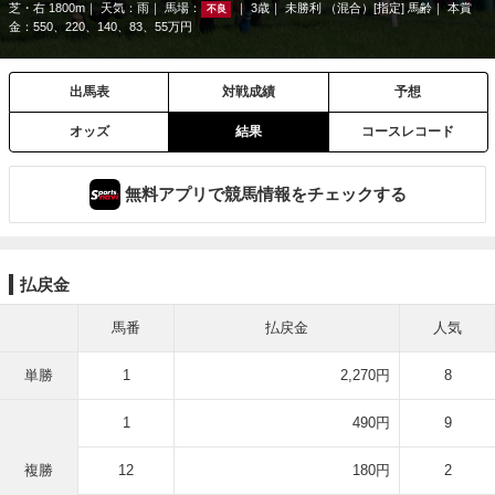
芝・右 1800m
天気：
雨
馬場：
3歳
未勝利 （混合）[指定] 馬齢
本賞
不良
金：550、220、140、83、55万円
出馬表
対戦成績
予想
オッズ
結果
コースレコード
無料アプリで競馬情報をチェックする
払戻金
馬番
払戻金
人気
単勝
1
2,270円
8
1
490円
9
複勝
12
180円
2