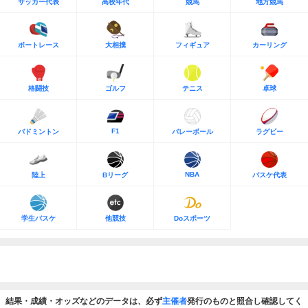
サッカー代表
高校年代
競馬
地方競馬
ボートレース
大相撲
フィギュア
カーリング
格闘技
ゴルフ
テニス
卓球
F1
バドミントン
バレーボール
ラグビー
NBA
陸上
Bリーグ
バスケ代表
学生バスケ
他競技
Doスポーツ
結果・成績・オッズなどのデータは、必ず
主催者
発行のものと照合し確認してく