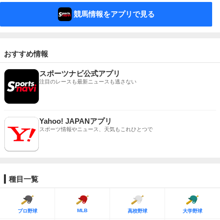
競馬情報をアプリで見る
おすすめ情報
スポーツナビ公式アプリ
注目のレースも最新ニュースも逃さない
Yahoo! JAPANアプリ
スポーツ情報やニュース、天気もこれひとつで
種目一覧
MLB
プロ野球
高校野球
大学野球