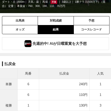
ダート・左 1800m
天気：
曇
馬場：
3歳以上
1勝クラス(500万下) （混
不良
合） 定量
本賞金：760、300、190、110、76万円
出馬表
対戦成績
予想
オッズ
結果
コースレコード
先週的中! AIが日曜重賞を大予想
払戻金
馬番
払戻金
人気
単勝
6
240円
1
6
110円
1
複勝
1
130円
3