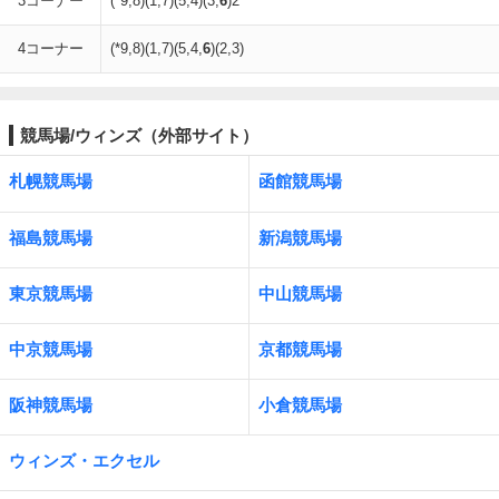
3コーナー
(*9,8)(1,7)(5,4)(3,
6
)2
4コーナー
(*9,8)(1,7)(5,4,
6
)(2,3)
競馬場/ウィンズ（外部サイト）
札幌競馬場
函館競馬場
福島競馬場
新潟競馬場
東京競馬場
中山競馬場
中京競馬場
京都競馬場
阪神競馬場
小倉競馬場
ウィンズ・エクセル