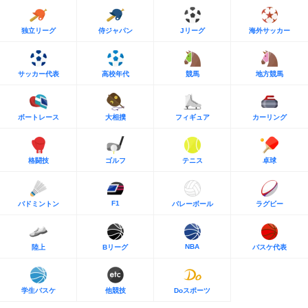
独立リーグ
侍ジャパン
Jリーグ
海外サッカー
サッカー代表
高校年代
競馬
地方競馬
ボートレース
大相撲
フィギュア
カーリング
格闘技
ゴルフ
テニス
卓球
F1
バドミントン
バレーボール
ラグビー
NBA
陸上
Bリーグ
バスケ代表
学生バスケ
他競技
Doスポーツ