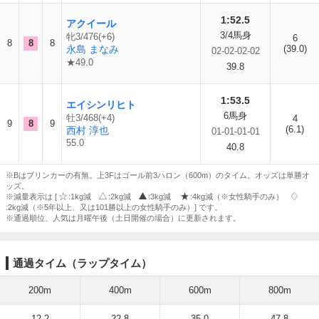
1:52.5
アクイール
3/4馬身
牝3/476(+6)
6
8
8
8
永島 まなみ
(39.0)
02-02-02-02
★49.0
39.8
1:53.5
エイシンリヒト
6馬身
牡3/468(+4)
4
9
8
9
(6.1)
西村 淳也
01-01-01-01
55.0
40.8
※Bはブリンカーの有無。上3Fはゴール前3ハロン（600m）のタイム。オッズは単勝オ
ッズ。
※減量表示は [
:1kg減
:2kg減
:3kg減
:4kg減（※女性騎手のみ）
:2kg減（※5年以上、又は101勝以上の女性騎手のみ）] です。
※通過順位、人気は月曜午後（土日開催の場合）に更新されます。
通過タイム（ラップタイム）
200m
400m
600m
800m
12.2
22.8
35.0
47.8