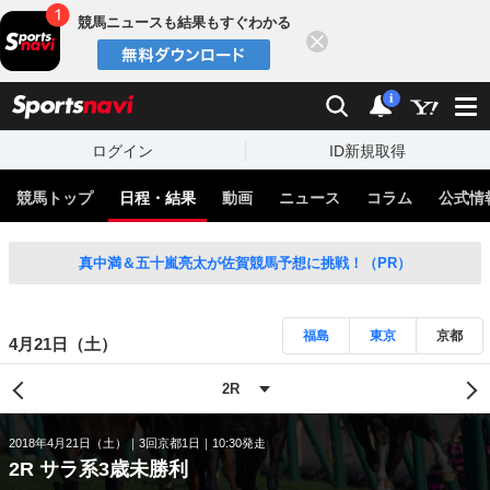
競馬ニュースも結果もすぐわかる
閉じる
スポーツナビ
検索
通知
i
ログイン
ID新規取得
競馬トップ
日程・結果
動画
ニュース
コラム
公式情
真中満＆五十嵐亮太が佐賀競馬予想に挑戦！（PR）
福島
東京
京都
4月21日（土）
2018年4月21日（土）
3回京都1日
10:30発走
2R サラ系3歳未勝利