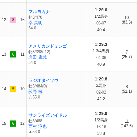
1:29.0
マルヨカナ
1/2馬身
牝3/478
10
12
8
16
(83.3)
幸 英明
06-07
54.0
40.4
1:29.3
アメリカンドミンゴ
1 3/4馬身
牝3/398(-12)
7
13
6
11
(25.7)
岩田 康誠
04-06
54.0
40.9
1:29.8
ラジオタイソウ
3馬身
牡3/484(0)
8
14
5
10
荻野 極
(51.1)
02-02
☆55.0
42.2
1:29.9
サンライズアイドル
1/2馬身
牡3/488
11
15
6
12
(147.5)
西村 淳也
16-16
▲53.0
38.8