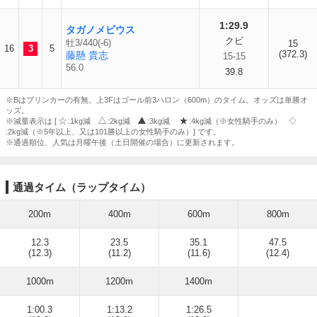
1:29.9
タガノメビウス
クビ
牡3/440(-6)
15
16
3
5
(372.3)
藤懸 貴志
15-15
56.0
39.8
※Bはブリンカーの有無。上3Fはゴール前3ハロン（600m）のタイム。オッズは単勝オ
ッズ。
※減量表示は [
:1kg減
:2kg減
:3kg減
:4kg減（※女性騎手のみ）
:2kg減（※5年以上、又は101勝以上の女性騎手のみ）] です。
※通過順位、人気は月曜午後（土日開催の場合）に更新されます。
通過タイム（ラップタイム）
200m
400m
600m
800m
12.3
23.5
35.1
47.5
(12.3)
(11.2)
(11.6)
(12.4)
1000m
1200m
1400m
1:00.3
1:13.2
1:26.5