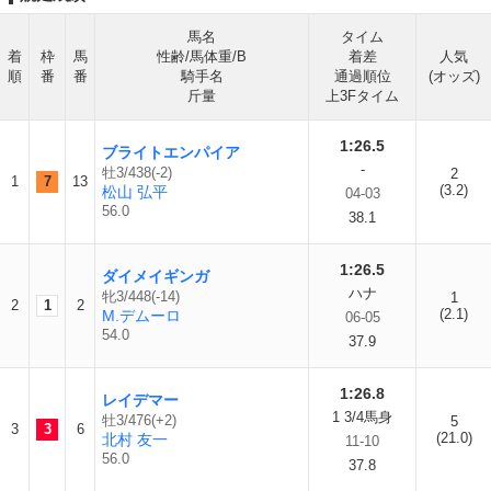
馬名
タイム
着
枠
馬
性齢/馬体重/B
着差
人気
順
番
番
騎手名
通過順位
(オッズ)
斤量
上3Fタイム
1:26.5
ブライトエンパイア
-
牡3/438(-2)
2
1
7
13
(3.2)
松山 弘平
04-03
56.0
38.1
1:26.5
ダイメイギンガ
ハナ
牝3/448(-14)
1
2
1
2
(2.1)
M.デムーロ
06-05
54.0
37.9
1:26.8
レイデマー
1 3/4馬身
牡3/476(+2)
5
3
3
6
(21.0)
北村 友一
11-10
56.0
37.8