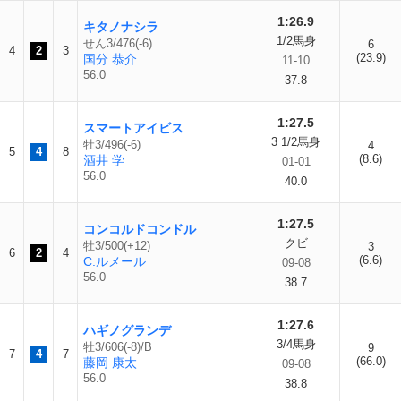
1:26.9
キタノナシラ
1/2馬身
せん3/476(-6)
6
4
2
3
(23.9)
国分 恭介
11-10
56.0
37.8
1:27.5
スマートアイビス
3 1/2馬身
牡3/496(-6)
4
5
4
8
(8.6)
酒井 学
01-01
56.0
40.0
1:27.5
コンコルドコンドル
クビ
牡3/500(+12)
3
6
2
4
(6.6)
C.ルメール
09-08
56.0
38.7
1:27.6
ハギノグランデ
3/4馬身
牡3/606(-8)/B
9
7
4
7
(66.0)
藤岡 康太
09-08
56.0
38.8