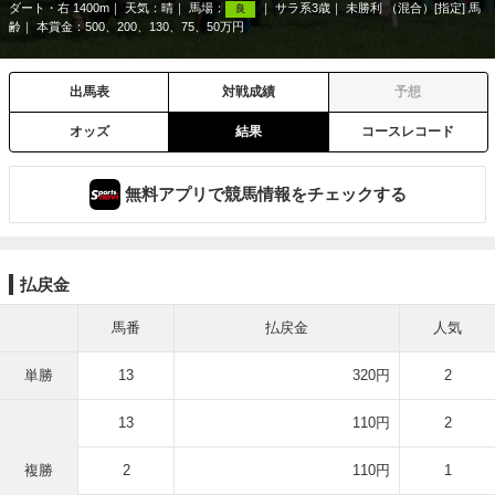
ダート・右 1400m
天気：
晴
馬場：
サラ系3歳
未勝利 （混合）[指定] 馬
良
齢
本賞金：500、200、130、75、50万円
出馬表
対戦成績
予想
オッズ
結果
コースレコード
無料アプリで競馬情報をチェックする
払戻金
馬番
払戻金
人気
単勝
13
320円
2
13
110円
2
複勝
2
110円
1