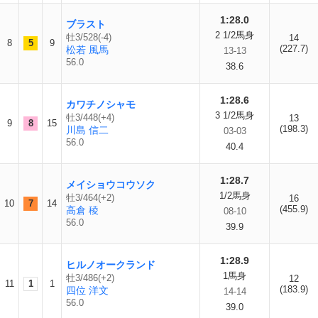
1:28.0
ブラスト
2 1/2馬身
牡3/528(-4)
14
8
5
9
(227.7)
松若 風馬
13-13
56.0
38.6
1:28.6
カワチノシャモ
3 1/2馬身
牡3/448(+4)
13
9
8
15
(198.3)
川島 信二
03-03
56.0
40.4
1:28.7
メイショウコウソク
1/2馬身
牡3/464(+2)
16
10
7
14
(455.9)
高倉 稜
08-10
56.0
39.9
1:28.9
ヒルノオークランド
1馬身
牡3/486(+2)
12
11
1
1
(183.9)
四位 洋文
14-14
56.0
39.0