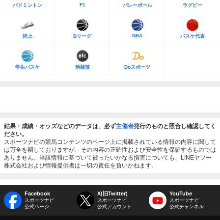
F1
バドミントン
バレーボール
ラグビー
NBA
陸上
Bリーグ
バスケ代表
学生バスケ
他競技
Doスポーツ
結果・成績・オッズなどのデータは、必ず
主催者
発行のものと照合し確認してく
ださい。
スポーツナビの競馬コンテンツのページ上に掲載されている情報の内容に関して
は万全を期しておりますが、その内容の正確性および安全性を保証するものでは
ありません。当該情報に基づいて被ったいかなる損害についても、LINEヤフー
株式会社および情報提供者は一切の責任を負いかねます。
Facebook
X(旧Twitter)
YouTube
スポーツナビ
スポーツナビ
スポーツナビ
公式ページ
公式アカウント
公式チャンネル