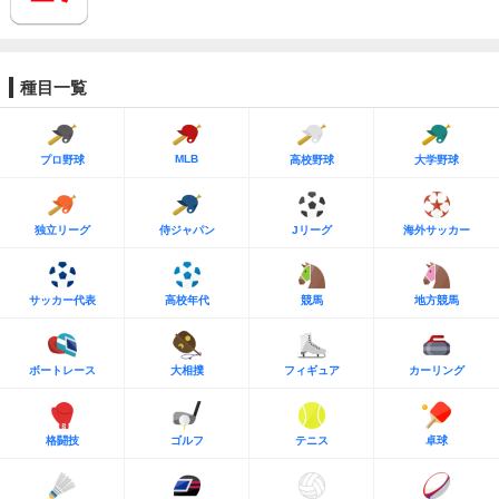
種目一覧
MLB
プロ野球
高校野球
大学野球
独立リーグ
侍ジャパン
Jリーグ
海外サッカー
サッカー代表
高校年代
競馬
地方競馬
ボートレース
大相撲
フィギュア
カーリング
格闘技
ゴルフ
テニス
卓球