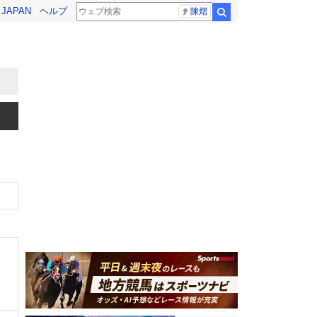
! JAPAN
ヘルプ
陳熠
検索