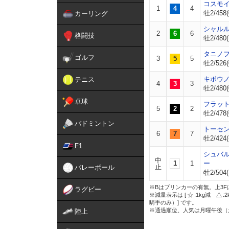
コスモ
1
4
4
牡2/458(
カーリング
シャル
2
6
6
格闘技
牡2/480(
タニノ
ゴルフ
3
5
5
牡2/526(
キボウ
テニス
4
3
3
牡2/480(
卓球
フラッ
5
2
2
牡2/478(
バドミントン
トーセ
6
7
7
牡2/424(
F1
シュバ
中
1
1
ー
止
バレーボール
牡2/504(
※Bはブリンカーの有無。上3F
ラグビー
※減量表示は [
:1kg減
:
騎手のみ）] です。
※通過順位、人気は月曜午後（
陸上