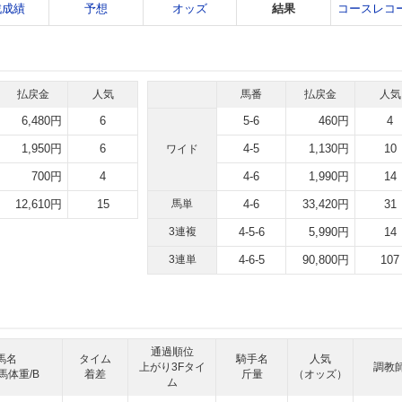
戦成績
予想
オッズ
結果
コースレコ
払戻金
人気
馬番
払戻金
人気
6,480円
6
5-6
460円
4
1,950円
6
4-5
1,130円
10
ワイド
700円
4
4-6
1,990円
14
12,610円
15
馬単
4-6
33,420円
31
3連複
4-5-6
5,990円
14
3連単
4-6-5
90,800円
107
通過順位
馬名
タイム
騎手名
人気
上がり3Fタイ
調教
馬体重/B
着差
斤量
（オッズ）
ム