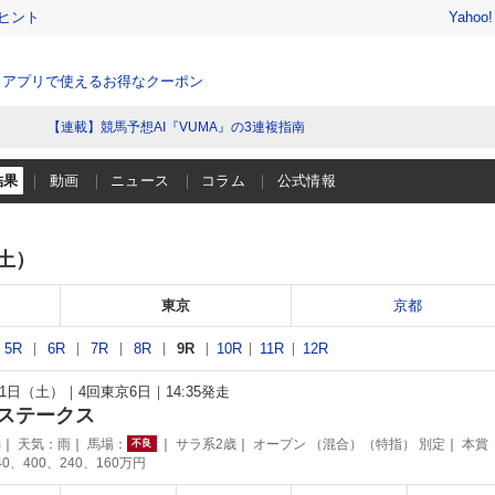
ヒント
Yahoo
、アプリで使えるお得なクーポン
【連載】競馬予想AI『VUMA』の3連複指南
結果
動画
ニュース
コラム
公式情報
（土）
東京
京都
5R
6R
7R
8R
9R
10R
11R
12R
月21日（土）
4回東京6日
14:35発走
ステークス
m
天気：
雨
馬場：
サラ系2歳
オープン （混合）（特指） 別定
本賞
不良
40、400、240、160万円