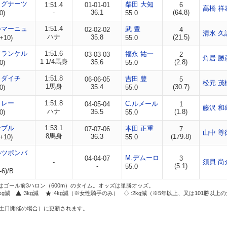
イグナーツ
柴田 大知
1:51.4
01-01-01
6
高橋 祥
-
36.1
(64.8)
0)
55.0
ルマーニュ
1:51.4
武 豊
02-02-02
4
清水 久
ハナ
35.8
(21.5)
+10)
55.0
フランケル
1:51.6
福永 祐一
03-03-03
2
角居 勝
1 1/4馬身
35.6
(2.8)
0)
55.0
ノダイチ
1:51.8
吉田 豊
06-06-05
5
松元 茂
1馬身
35.4
(30.7)
0)
55.0
トレー
1:51.8
C.ルメール
04-05-04
1
藤沢 和
ハナ
35.5
(1.8)
0)
55.0
ンブル
1:53.1
本田 正重
07-07-06
7
山中 尊
8馬身
36.3
(179.8)
+10)
55.0
ルツボンバ
M.デムーロ
04-04-07
3
-
須貝 尚
-
(5.1)
55.0
-6)/B
はゴール前3ハロン（600m）のタイム。オッズは単勝オッズ。
2kg減
:3kg減
:4kg減（※女性騎手のみ）
:2kg減（※5年以上、又は101勝以上
土日開催の場合）に更新されます。