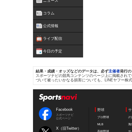
ニュース
コラム
公式情報
ライブ配信
今日の予定
結果・成績・オッズなどのデータは、必ず
主催者
発行の
スポーツナビの競馬コンテンツのページ上に掲載されて
づいて被ったいかなる損害についても、LINEヤフー株
Facebook
野球
サ
スポーツナビ
プロ野球
J
公式ページ
MLB
海
X（旧Twitter）
高校野球
サ