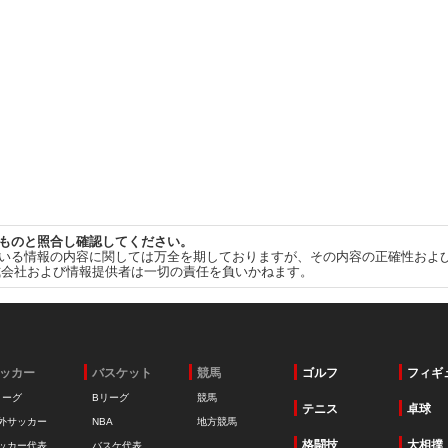
ものと照合し確認してください。
いる情報の内容に関しては万全を期しておりますが、その内容の正確性およ
式会社および情報提供者は一切の責任を負いかねます。
ッカー
バスケット
競馬
ゴルフ
フィギ
リーグ
Bリーグ
競馬
テニス
卓球
外サッカー
NBA
地方競馬
格闘技
大相撲
ッカー代表
バスケ代表