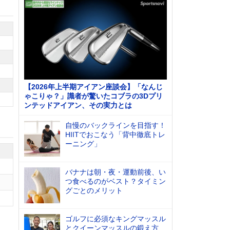
【2026年上半期アイアン座談会】「なんじ
ゃこりゃ？」識者が驚いたコブラの3Dプリ
ンテッドアイアン、その実力とは
自慢のバックラインを目指す！
HIITでおこなう「背中徹底トレ
ーニング」
バナナは朝・夜・運動前後、い
つ食べるのがベスト？タイミン
グごとのメリット
ゴルフに必須なキングマッスル
とクイーンマッスルの鍛え方