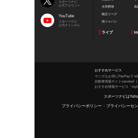
スポーツナビ
公式アカウント
大学野球
高
独立リーグ
YouTube
スポーツナビ
侍ジャパン
公式チャンネル
ライブ
to
おすすめサービス
マンガもお得にPayPayで eboo
自動車情報サイトcarview!
おすすめ情報サービス「mybe
スポーツナビはYah
プライバシーポリシー
-
プライバシーセ