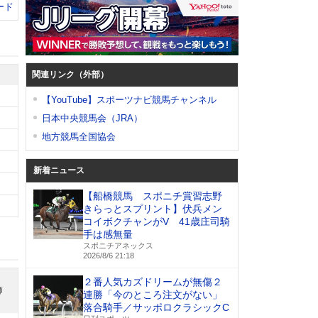
ード
関連リンク（外部）
【YouTube】スポーツナビ競馬チャンネル
日本中央競馬会（JRA）
地方競馬全国協会
新着ニュース
【船橋競馬 スポニチ賞習志野
きらっとスプリント】伏兵メン
コイボクチャンがV 41歳庄司騎
手は感無量
スポニチアネックス
2026/8/6 21:18
２番人気カズドリームが無傷２
師
連勝「今のところ注文がない」
落合騎手／サッポロクラシックC