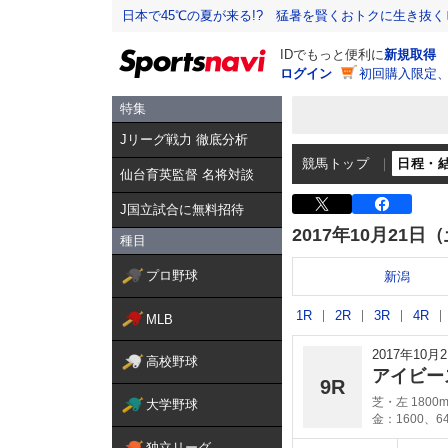
日本で45℃の夏が来る!? 猛暑を賢くおトクに生き抜く
IDでもっと便利に
新規取得
ログイン
初回購入限定
特集
Jリーグ戦力 徹底分析
競馬トップ
日程・
仙台育英監督 名将対談
J国立試合に無料招待
2017年10月21日
種目
プロ野球
新潟
1R
2R
3R
4R
MLB
2017年10
高校野球
アイビー
9R
芝・左 1800
大学野球
金：1600、6
独立リーグ