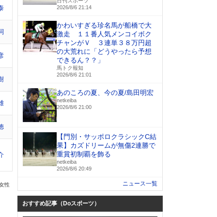
日刊スポーツ
泰
2026/8/6 21:14
かわいすぎる珍名馬が船橋で大
詞
激走 １１番人気メンコイボク
チャンがＶ ３連単３８万円超
の大荒れに「どうやったら予想
彦
できるん？？」
馬トク報知
2026/8/6 21:01
樹
あのころの夏、今の夏/島田明宏
netkeiba
雄
2026/8/6 21:00
徳
【門別・サッポロクラシックC結
果】カズドリームが無傷2連勝で
重賞初制覇を飾る
介
netkeiba
2026/8/6 20:49
ニュース一覧
の女性
おすすめ記事（Doスポーツ）