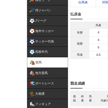
出馬表
対
侍ジャパン
払戻金
Jリーグ
馬番
海外サッカー
4
単勝
4
サッカー代表
複勝
6
高校年代
馬連
4-6
競馬
地方競馬
競走成績
ボートレース
大相撲
着
枠
馬
順
番
番
性齢/
フィギュア