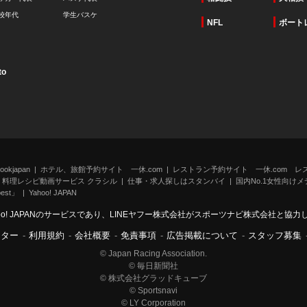
校年代
学生バスケ
NFL
ボート
to
kjapan
ホテル、旅館予約サイト 一休.com
レストラン予約サイト 一休.com レ
料理レシピ動画サービス クラシル
仕事・求人探しはスタンバイ
国内No.1女性向けメデ
st」
Yahoo! JAPAN
oo! JAPANのサービスであり、LINEヤフー株式会社がスポーツナビ株式会社と協
ンター
-
利用規約
-
会社概要
-
免責事項
-
広告掲載について
-
スタッフ募集
© Japan Racing Association.
© 毎日新聞社
© 株式会社グラッドキューブ
© Sportsnavi
© LY Corporation