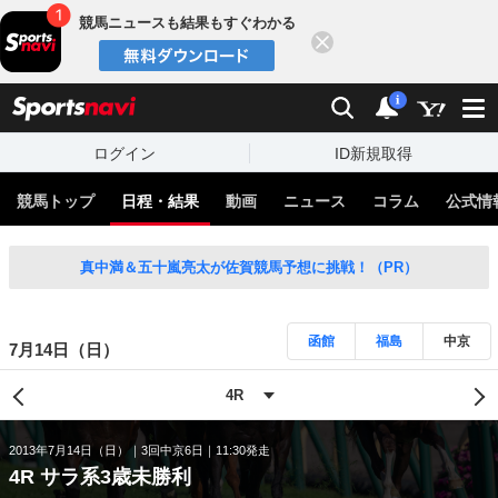
競馬ニュースも結果もすぐわかる
閉じる
スポーツナビ
検索
通知
i
ログイン
ID新規取得
競馬トップ
日程・結果
動画
ニュース
コラム
公式情
真中満＆五十嵐亮太が佐賀競馬予想に挑戦！（PR）
函館
福島
中京
7月14日（日）
2013年7月14日（日）
3回中京6日
11:30発走
4R サラ系3歳未勝利