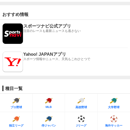
おすすめ情報
スポーツナビ公式アプリ
注目のレースも最新ニュースも逃さない
Yahoo! JAPANアプリ
スポーツ情報やニュース、天気もこれひとつで
種目一覧
MLB
プロ野球
高校野球
大学野球
独立リーグ
侍ジャパン
Jリーグ
海外サッカー