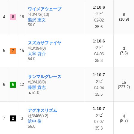
1:10.6
ワイメアウェーブ
クビ
牡3/472(-10)
6
4
8
18
(10.9)
熊沢 重文
02-02
56.0
35.6
1:10.6
スズカサファイヤ
クビ
牝3/394(0)
3
5
7
15
(7.3)
太宰 啓介
04-06
54.0
35.3
1:10.7
サンマルグレース
クビ
牝3/418(0)
16
6
6
12
(227.2)
藤懸 貴志
04-04
▲51.0
35.5
1:10.7
アグネスリズム
クビ
牡3/466(+2)
4
7
2
3
(8.7)
浜中 俊
07-07
56.0
35.3