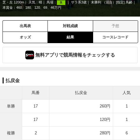
芝・左 1200m
天気：
晴
馬場：
サラ系3歳
未勝利 （混合）[指定] 馬齢
良
本賞金：460、180、120、69、46万円
出馬表
対戦成績
予想
オッズ
結果
コースレコード
無料アプリで競馬情報をチェックする
払戻金
馬番
払戻金
人気
単勝
17
260円
1
17
120円
1
複勝
2
280円
6