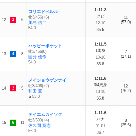
1:11.3
コリエドペルル
クビ
牝3/456(+6)
11
12
3
6
(57.0)
川島 信二
12-10
54.0
35.5
1:11.5
ハッピーポケット
1馬身
牝3/456(0)
7
13
4
8
(17.1)
国分 優作
10-10
54.0
35.8
1:11.6
メイショウゲンナイ
3/4馬身
牡3/406(+2)
12
14
3
5
(76.2)
和田 翼
13-10
▲53.0
35.8
1:11.6
テイエムカイソク
ハナ
牡3/500(+4)
8
15
6
11
(25.6)
佐久間 寛志
01-01
56.0
36.7