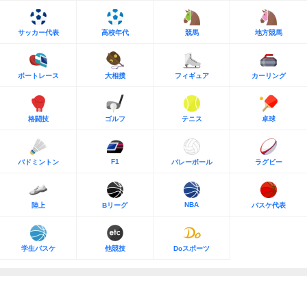
サッカー代表
高校年代
競馬
地方競馬
ボートレース
大相撲
フィギュア
カーリング
格闘技
ゴルフ
テニス
卓球
F1
バドミントン
バレーボール
ラグビー
NBA
陸上
Bリーグ
バスケ代表
学生バスケ
他競技
Doスポーツ