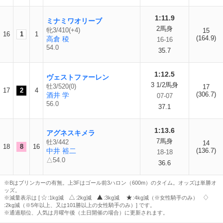
1:11.9
ミナミワオリーブ
2馬身
牝3/410(+4)
15
16
1
1
(164.9)
高倉 稜
16-16
54.0
35.7
1:12.5
ヴェストファーレン
3 1/2馬身
牡3/520(0)
17
17
2
4
(306.7)
酒井 学
07-07
56.0
37.1
1:13.6
アグネスキメラ
7馬身
牡3/442
14
18
8
16
中井 裕二
(136.7)
18-18
△54.0
36.6
※Bはブリンカーの有無。上3Fはゴール前3ハロン（600m）のタイム。オッズは単勝オ
ッズ。
※減量表示は [
:1kg減
:2kg減
:3kg減
:4kg減（※女性騎手のみ）
:2kg減（※5年以上、又は101勝以上の女性騎手のみ）] です。
※通過順位、人気は月曜午後（土日開催の場合）に更新されます。