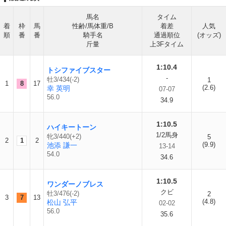
馬名
タイム
着
枠
馬
性齢/馬体重/B
着差
人気
順
番
番
騎手名
通過順位
(オッズ)
斤量
上3Fタイム
1:10.4
トシファイブスター
-
牡3/434(-2)
1
1
8
17
(2.6)
幸 英明
07-07
56.0
34.9
1:10.5
ハイキートーン
1/2馬身
牝3/440(+2)
5
2
1
2
(9.9)
池添 謙一
13-14
54.0
34.6
1:10.5
ワンダーノブレス
クビ
牡3/476(-2)
2
3
7
13
(4.8)
松山 弘平
02-02
56.0
35.6