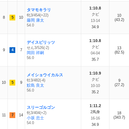
1:10.8
タマモキラリ
クビ
牝3/454(+22)
10
8
5
10
(43.2)
藤岡 康太
13-14
54.0
34.9
1:10.8
デイスピリッツ
クビ
せん3/526(-2)
13
9
4
7
(82.5)
岡田 祥嗣
04-04
56.0
35.7
1:10.9
メイショウイカルス
クビ
牡3/482(-4)
9
10
5
9
(27.2)
鮫島 良太
10-10
56.0
35.2
1:11.2
スリーゴルゴン
2馬身
牝3/404(+2)
18
11
7
14
(343.7)
小坂 忠士
16-16
54.0
34.9