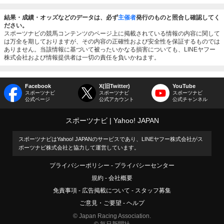
結果・成績・オッズなどのデータは、必ず
主催者
発行のものと照合し確認してく
ださい。
スポーツナビの競馬コンテンツのページ上に掲載されている情報の内容に関して
は万全を期しておりますが、その内容の正確性および安全性を保証するものでは
ありません。当該情報に基づいて被ったいかなる損害についても、LINEヤフー
株式会社および情報提供者は一切の責任を負いかねます。
Facebook
X(旧Twitter)
YouTube
スポーツナビ
スポーツナビ
スポーツナビ
公式ページ
公式アカウント
公式チャンネル
スポーツナビ
Yahoo! JAPAN
スポーツナビはYahoo! JAPANのサービスであり、LINEヤフー株式会社がス
ポーツナビ株式会社と協力して運営しています。
プライバシーポリシー
プライバシーセンター
規約
会社概要
免責事項
広告掲載について
スタッフ募集
ご意見・ご要望
ヘルプ
© Japan Racing Association.