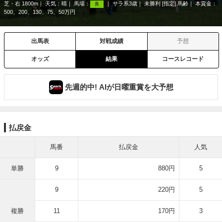
芝・右 1800m
天気：
晴
馬場：
サラ系3歳
未勝利 [指定] 馬齢
本賞金：
良
500、200、130、75、50万円
出馬表
対戦成績
予想
オッズ
結果
コースレコード
先週的中! AIが日曜重賞を大予想
払戻金
馬番
払戻金
人気
単勝
9
880円
5
9
220円
5
複勝
11
170円
3