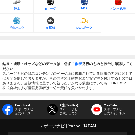
NBA
陸上
Bリーグ
バスケ代表
学生バスケ
他競技
Doスポーツ
結果・成績・オッズなどのデータは、必ず
主催者
発行のものと照合し確認してく
ださい。
スポーツナビの競馬コンテンツのページ上に掲載されている情報の内容に関して
は万全を期しておりますが、その内容の正確性および安全性を保証するものでは
ありません。当該情報に基づいて被ったいかなる損害についても、LINEヤフー
株式会社および情報提供者は一切の責任を負いかねます。
Facebook
X(旧Twitter)
YouTube
スポーツナビ
スポーツナビ
スポーツナビ
公式ページ
公式アカウント
公式チャンネル
スポーツナビ
Yahoo! JAPAN