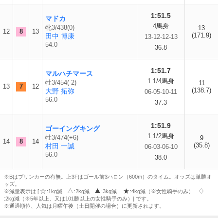
1:51.5
マドカ
4馬身
牝3/438(0)
13
12
8
13
(171.9)
田中 博康
13-12-12-13
54.0
36.8
1:51.7
マルハチマース
1 1/4馬身
牡3/454(-2)
11
13
7
12
(138.7)
大野 拓弥
06-05-10-11
56.0
37.3
1:51.9
ゴーイングキング
1 1/2馬身
牡3/474(+6)
9
14
8
14
(35.8)
村田 一誠
06-03-06-10
56.0
38.0
※Bはブリンカーの有無。上3Fはゴール前3ハロン（600m）のタイム。オッズは単勝オ
ッズ。
※減量表示は [
:1kg減
:2kg減
:3kg減
:4kg減（※女性騎手のみ）
:2kg減（※5年以上、又は101勝以上の女性騎手のみ）] です。
※通過順位、人気は月曜午後（土日開催の場合）に更新されます。