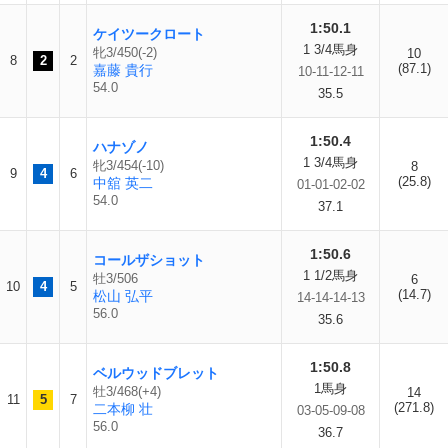
1:50.1
ケイツークロート
1 3/4馬身
牝3/450(-2)
10
8
2
2
(87.1)
嘉藤 貴行
10-11-12-11
54.0
35.5
1:50.4
ハナゾノ
1 3/4馬身
牝3/454(-10)
8
9
4
6
(25.8)
中舘 英二
01-01-02-02
54.0
37.1
1:50.6
コールザショット
1 1/2馬身
牡3/506
6
10
4
5
(14.7)
松山 弘平
14-14-14-13
56.0
35.6
1:50.8
ベルウッドブレット
1馬身
牡3/468(+4)
14
11
5
7
(271.8)
二本柳 壮
03-05-09-08
56.0
36.7