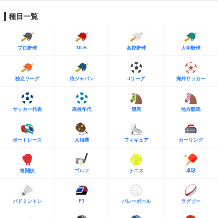
種目一覧
MLB
プロ野球
高校野球
大学野球
独立リーグ
侍ジャパン
Jリーグ
海外サッカー
サッカー代表
高校年代
競馬
地方競馬
ボートレース
大相撲
フィギュア
カーリング
格闘技
ゴルフ
テニス
卓球
F1
バドミントン
バレーボール
ラグビー