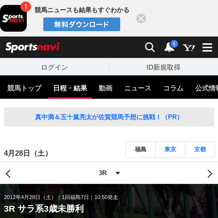
競馬ニュースも結果もすぐわかる
閉じる
スポーツナビ
検索
通知
i
ログイン
ID新規取得
競馬トップ
日程・結果
動画
ニュース
コラム
公式情
真中満＆五十嵐亮太が佐賀競馬予想に挑戦！（PR）
福島
東京
京都
4月28日（土）
2012年4月28日（土）
1回福島7日
10:50発走
3R サラ系3歳未勝利