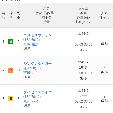
馬名
タイム
着
枠
馬
性齢/馬体重/B
着差
人気
順
番
番
騎手名
通過順位
(オッズ)
斤量
上3Fタイム
1:49.0
コスモユウチャン
-
牡3/460(-2)
5
1
6
9
(8.8)
丹内 祐次
03-03-03-03
56.0
35.5
1:49.2
シングンタイガー
1馬身
牡3/468(+4)
4
2
7
11
(6.3)
宮崎 北斗
10-08-01-01
56.0
35.9
1:49.2
タイセイスナイパー
ハナ
牡3/470(+2)
1
3
5
8
(3.3)
丸田 恭介
02-02-03-03
56.0
35.6