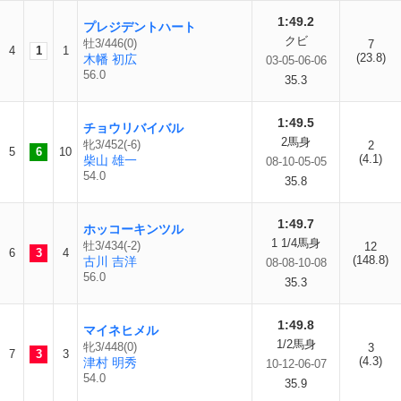
1:49.2
プレジデントハート
クビ
牡3/446(0)
7
4
1
1
(23.8)
木幡 初広
03-05-06-06
56.0
35.3
1:49.5
チョウリバイバル
2馬身
牝3/452(-6)
2
5
6
10
(4.1)
柴山 雄一
08-10-05-05
54.0
35.8
1:49.7
ホッコーキンツル
1 1/4馬身
牡3/434(-2)
12
6
3
4
(148.8)
古川 吉洋
08-08-10-08
56.0
35.3
1:49.8
マイネヒメル
1/2馬身
牝3/448(0)
3
7
3
3
(4.3)
津村 明秀
10-12-06-07
54.0
35.9