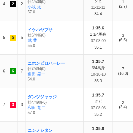
クビ
牡4/508(0)
1
4
2
2
(2.7)
小牧 太
11-11-11
57.0
34.4
1:35.6
イケハヤブサ
1 1/4馬身
牡5/446(0)
3
5
5
5
(6.5)
武 豊
07-08-09
55.0
35.1
1:35.7
ニホンピロハーレー
3/4馬身
牡7/494(0)
7
6
6
7
(16.0)
角田 晃一
10-10-10
54.0
35.0
1:35.7
ダンツジャッジ
クビ
牡4/490(-6)
2
7
3
3
(3.4)
和田 竜二
07-08-06
57.0
35.2
1:35.8
ニシノシタン