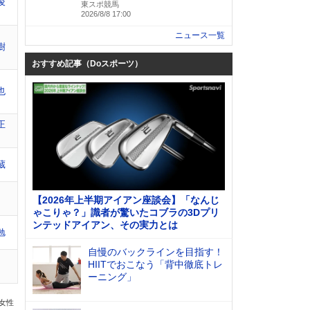
俊
東スポ競馬
2026/8/8 17:00
ニュース一覧
樹
おすすめ記事（Doスポーツ）
也
正
蔵
【2026年上半期アイアン座談会】「なんじ
ゃこりゃ？」識者が驚いたコブラの3Dプリ
ンテッドアイアン、その実力とは
勉
自慢のバックラインを目指す！
HIITでおこなう「背中徹底トレ
ーニング」
の女性