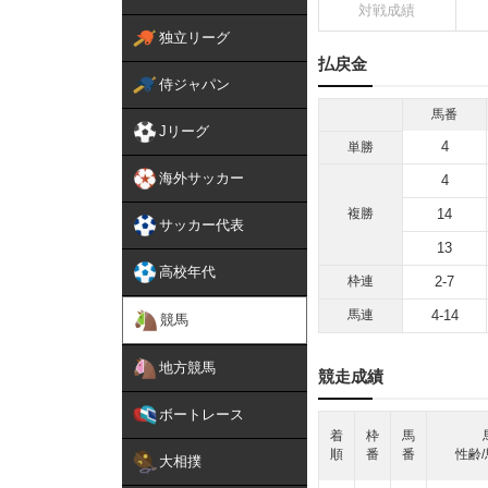
対戦成績
独立リーグ
払戻金
侍ジャパン
馬番
Jリーグ
4
単勝
海外サッカー
4
複勝
14
サッカー代表
13
高校年代
枠連
2-7
馬連
4-14
競馬
地方競馬
競走成績
ボートレース
着
枠
馬
順
番
番
性齢/
大相撲