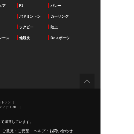
ュア
F1
バレー
バドミントン
カーリング
ラグビー
陸上
レース
他競技
Doスポーツ
ストラン
ィア TRILL
力して運営しています。
-
ご意見・ご要望
-
ヘルプ・お問い合わせ