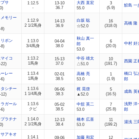
ヤブサ
大西 直宏
1:12.5
13-10
3
鮫島 一
-
36.7
(5.9)
0)
55.0
トメモリー
1:12.9
白坂 聡
14-13
16
高橋 隆
2 1/2馬身
36.9
(318.0)
☆52.0
-8)
秋山 真一
カリボン
1:13.0
04-04
6
中村 好
郎
3/4馬身
38.0
(20.0)
-8)
53.0
ムマイコ
1:13.2
中谷 雄太
15-13
10
西園 正
1馬身
37.0
(191.7)
-22)
△51.0
ハーレー
1:13.4
橋口 弘
高橋 亮
02-01
1
1馬身
38.5
(1.9)
-6)
53.0
郎
スタシチー
1:13.6
梶 晃啓
06-06
5
成島 英
1 1/4馬身
38.3
(16.5)
-12)
▲52.0
レラガール
1:13.6
浅野 洋
中舘 英二
05-02
7
クビ
38.5
(25.8)
-6)
53.0
郎
ンプラチナ
1:14.0
橋本 広喜
12-13
11
湯浅 三
2 1/2馬身
38.4
(199.2)
0)
53.0
マサアキオ
1:14.1
加藤 和宏
09-06
12