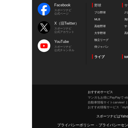
Facebook
野球
サ
スポーツナビ
プロ野球
J
公式ページ
MLB
海
X（旧Twitter）
高校野球
サ
スポーツナビ
公式アカウント
大学野球
高
独立リーグ
YouTube
スポーツナビ
侍ジャパン
公式チャンネル
ライブ
to
おすすめサービス
マンガもお得にPayPayで eboo
自動車情報サイトcarview!
おすすめ情報サービス「mybe
スポーツナビはYah
プライバシーポリシー
-
プライバシーセ