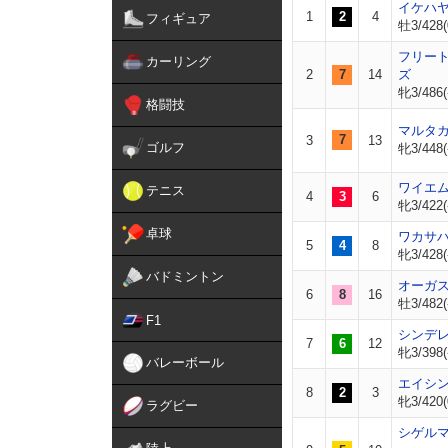
イケハ
1
2
4
フィギュア
牡3/428(
フリー
カーリング
2
7
14
ズ
牝3/486(
格闘技
マルタ
7
3
13
ゴルフ
牝3/448(
ワイエ
テニス
4
3
6
牝3/422(
卓球
ワカサ
5
4
8
牝3/428(
バドミントン
オーガ
6
8
16
牡3/482(
F1
シンデ
7
6
12
牝3/398(
バレーボール
エイシ
8
2
3
牝3/420(
ラグビー
シゲル