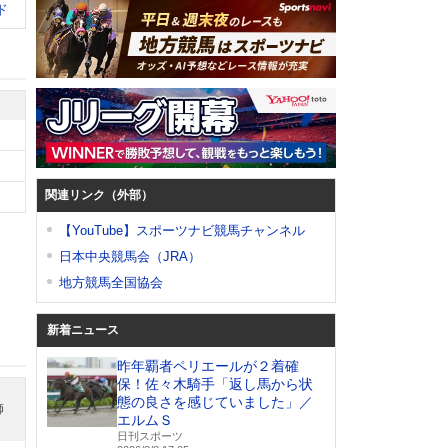
ド
関連リンク（外部）
【YouTube】スポーツナビ競馬チャンネル
日本中央競馬会（JRA）
地方競馬全国協会
新着ニュース
昨年覇者ペリエールが２着確
保！佐々木騎手「返し馬から状
態の良さを感じていました」／
師
エルムＳ
日刊スポーツ