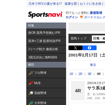
日本で45℃の夏が来る!? 猛暑を賢くおトクに生き抜く
IDでもっと便利に
新規取得
ログイン
ボーナスセレク
特集
燕OB 競馬予想挑む/PR
競馬トップ
日程・
髙津×三浦 監督対談/PR
Jリーグ戦力 徹底分析
2001年2月17日（
J国立試合に無料招待
種目
東京
プロ野球
1R
2R
3R
4R
MLB
2001年2月
サラ系3
4R
高校野球
芝・右 1200
240、150、
大学野球