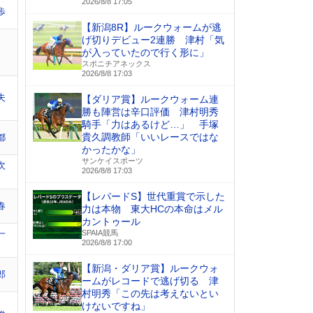
2026/8/8 17:05
歩
【新潟8R】ルークウォームが逃
げ切りデビュー2連勝 津村「気
が入っていたので行く形に」
スポニチアネックス
2026/8/8 17:03
夫
【ダリア賞】ルークウォーム連
勝も陣営は辛口評価 津村明秀
騎手「力はあるけど…」 手塚
貴久調教師「いいレースではな
都
かったかな」
サンケイスポーツ
次
2026/8/8 17:03
【レパードS】世代重賞で示した
春
力は本物 東大HCの本命はメル
カントゥール
一
SPAIA競馬
2026/8/8 17:00
【新潟・ダリア賞】ルークウォ
郎
ームがレコードで逃げ切る 津
村明秀「この先は考えないとい
けないですね」