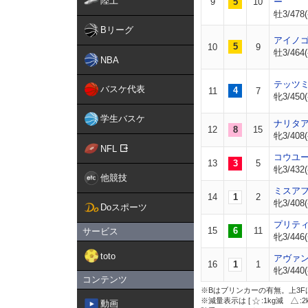
陸上
9
5
10
ー
牡3/478(
Bリーグ
アイノ
5
10
9
牡3/464(
NBA
テッツ
バスケ代表
4
11
7
牝3/450(
学生バスケ
ナリタ
12
8
15
牝3/408(
NFL
コウユ
13
3
5
牝3/432(
他競技
ミスア
14
1
2
牝3/408(
Doスポーツ
プリテ
15
6
11
サービス
牝3/446(
toto
アヴァ
16
1
1
牝3/440(
コンテンツ
※Bはブリンカーの有無。上3F
※減量表示は [
:1kg減
:
動画