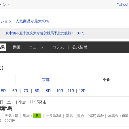
ヒント
Yahoo
ション 人気商品が最大40％
真中満＆五十嵐亮太が佐賀競馬予想に挑戦！（PR）
結果
動画
ニュース
コラム
公式情報
土）
京都
小倉
5R
6R
7R
8R
9R
10R
11R
12R
17日（土）
小倉
11:15発走
歳新馬
m
天気：
晴
馬場：
サラ系3歳
新馬 （混合）[指定] 馬齢
本賞金：600
良
90、60万円