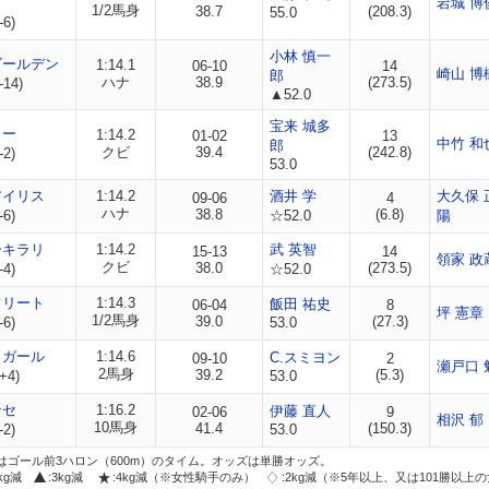
岩城 博
1/2馬身
38.7
(208.3)
55.0
-6)
小林 慎一
ゴールデン
1:14.1
06-10
14
崎山 博
郎
ハナ
38.9
(273.5)
-14)
▲52.0
宝来 城多
ミー
1:14.2
01-02
13
中竹 和
郎
クビ
39.4
(242.8)
-2)
53.0
アイリス
1:14.2
酒井 学
大久保 
09-06
4
ハナ
38.8
(6.8)
-6)
☆52.0
陽
ーキラリ
1:14.2
武 英智
15-13
14
領家 政
クビ
38.0
(273.5)
-4)
☆52.0
フリート
1:14.3
飯田 祐史
06-04
8
坪 憲章
1/2馬身
39.0
(27.3)
-6)
53.0
ィガール
1:14.6
C.スミヨン
09-10
2
瀬戸口 
2馬身
39.2
(5.3)
+4)
53.0
ンセ
1:16.2
伊藤 直人
02-06
9
相沢 郁
10馬身
41.4
(150.3)
-2)
53.0
はゴール前3ハロン（600m）のタイム。オッズは単勝オッズ。
2kg減
:3kg減
:4kg減（※女性騎手のみ）
:2kg減（※5年以上、又は101勝以上