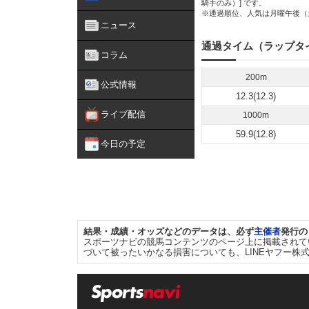
騎手のみ）] です。
※通過順位、人気は月曜午後（
ニュース
通過タイム（ラップタ
コラム
200m
公式情報
12.3(12.3)
ライブ配信
1000m
59.9(12.8)
今日の予定
結果・成績・オッズなどのデータは、必ず
主催者
発行の
スポーツナビの競馬コンテンツのページ上に掲載されて
づいて被ったいかなる損害についても、LINEヤフー株