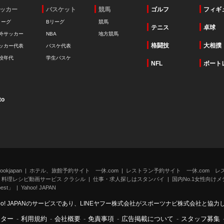
ッカー
バスケット
競馬
ゴルフ
フィギ
リーグ
Bリーグ
競馬
テニス
卓球
外サッカー
NBA
地方競馬
格闘技
大相撲
ッカー代表
バスケ代表
校年代
学生バスケ
NFL
ボート
to
kjapan
ホテル、旅館予約サイト 一休.com
レストラン予約サイト 一休.com レ
料理レシピ動画サービス クラシル
仕事・求人探しはスタンバイ
国内No.1女性向けメデ
st」
Yahoo! JAPAN
oo! JAPANのサービスであり、LINEヤフー株式会社がスポーツナビ株式会社と協
ンター
-
利用規約
-
会社概要
-
免責事項
-
広告掲載について
-
スタッフ募集