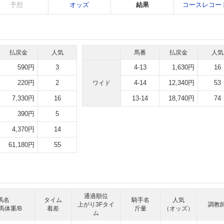
予想
オッズ
結果
コースレコー
払戻金
人気
馬番
払戻金
人気
590円
3
4-13
1,630円
16
220円
2
4-14
12,340円
53
ワイド
7,330円
16
13-14
18,740円
74
390円
5
4,370円
14
61,180円
55
通過順位
馬名
タイム
騎手名
人気
上がり3Fタイ
調教
馬体重/B
着差
斤量
（オッズ）
ム