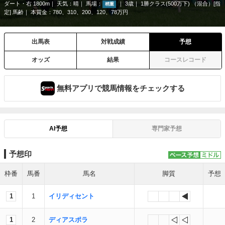
ダート・右 1800m
天気：
晴
馬場：
3歳
1勝クラス(500万下) （混合）[指
稍重
定] 馬齢
本賞金：780、310、200、120、78万円
出馬表
対戦成績
予想
オッズ
結果
コースレコード
無料アプリで競馬情報をチェックする
AI予想
専門家予想
予想印
枠番
馬番
馬名
脚質
予想
1
1
イリディセント
1
2
ディアスポラ