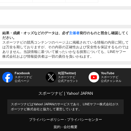
結果・成績・オッズなどのデータは、必ず
主催者
発行のものと照合し確認してく
ださい。
スポーツナビの競馬コンテンツのページ上に掲載されている情報の内容に関して
は万全を期しておりますが、その内容の正確性および安全性を保証するものでは
ありません。当該情報に基づいて被ったいかなる損害についても、LINEヤフー
株式会社および情報提供者は一切の責任を負いかねます。
Facebook
X(旧Twitter)
YouTube
スポーツナビ
スポーツナビ
スポーツナビ
公式ページ
公式アカウント
公式チャンネル
スポーツナビ
Yahoo! JAPAN
スポーツナビはYahoo! JAPANのサービスであり、LINEヤフー株式会社がス
ポーツナビ株式会社と協力して運営しています。
プライバシーポリシー
プライバシーセンター
規約
会社概要