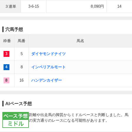
３連単
3-6-15
8,090円
14
穴馬予想
枠番
馬番
馬名
3
5
ダイヤモンドナイツ
4
8
インペリアルモート
8
16
ハンデンカイザー
AIペース予想
ペース予想ミドル
距離や出走馬の脚質からミドルペースと判断しました。馬
の実力通りのレースになる可能性があります。