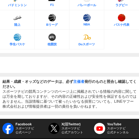
F1
バドミントン
バレーボール
ラグビー
NBA
陸上
Bリーグ
バスケ代表
学生バスケ
他競技
Doスポーツ
結果・成績・オッズなどのデータは、必ず
主催者
発行のものと照合し確認してく
ださい。
スポーツナビの競馬コンテンツのページ上に掲載されている情報の内容に関して
は万全を期しておりますが、その内容の正確性および安全性を保証するものでは
ありません。当該情報に基づいて被ったいかなる損害についても、LINEヤフー
株式会社および情報提供者は一切の責任を負いかねます。
Facebook
X(旧Twitter)
YouTube
スポーツナビ
スポーツナビ
スポーツナビ
公式ページ
公式アカウント
公式チャンネル