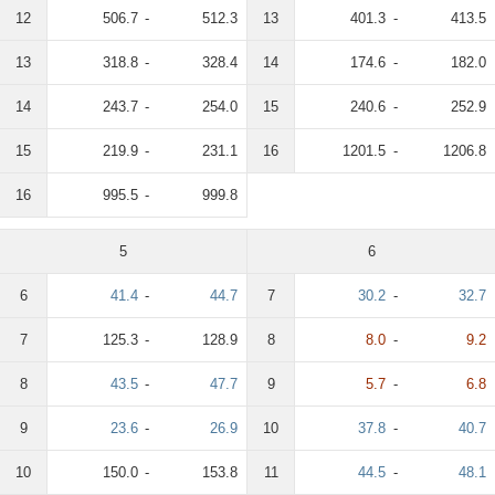
12
506.7
-
512.3
13
401.3
-
413.5
13
318.8
-
328.4
14
174.6
-
182.0
14
243.7
-
254.0
15
240.6
-
252.9
15
219.9
-
231.1
16
1201.5
-
1206.8
16
995.5
-
999.8
5
6
6
41.4
-
44.7
7
30.2
-
32.7
7
125.3
-
128.9
8
8.0
-
9.2
8
43.5
-
47.7
9
5.7
-
6.8
9
23.6
-
26.9
10
37.8
-
40.7
10
150.0
-
153.8
11
44.5
-
48.1