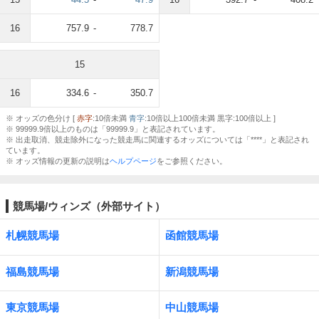
16
757.9
-
778.7
15
16
334.6
-
350.7
※ オッズの色分け [
赤字
:10倍未満
青字
:10倍以上100倍未満 黒字:100倍以上 ]
※ 99999.9倍以上のものは「99999.9」と表記されています。
※ 出走取消、競走除外になった競走馬に関連するオッズについては「****」と表記され
ています。
※ オッズ情報の更新の説明は
ヘルプページ
をご参照ください。
競馬場/ウィンズ（外部サイト）
札幌競馬場
函館競馬場
福島競馬場
新潟競馬場
東京競馬場
中山競馬場