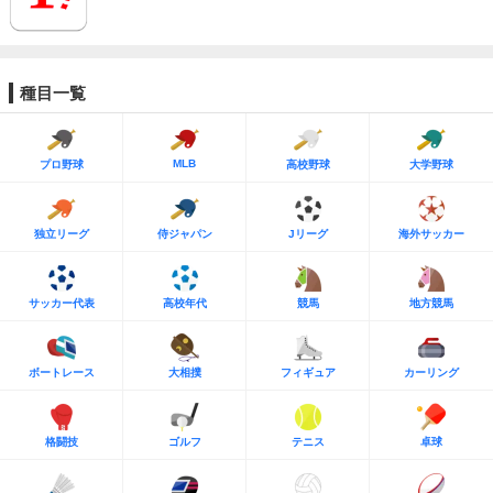
種目一覧
MLB
プロ野球
高校野球
大学野球
独立リーグ
侍ジャパン
Jリーグ
海外サッカー
サッカー代表
高校年代
競馬
地方競馬
ボートレース
大相撲
フィギュア
カーリング
格闘技
ゴルフ
テニス
卓球