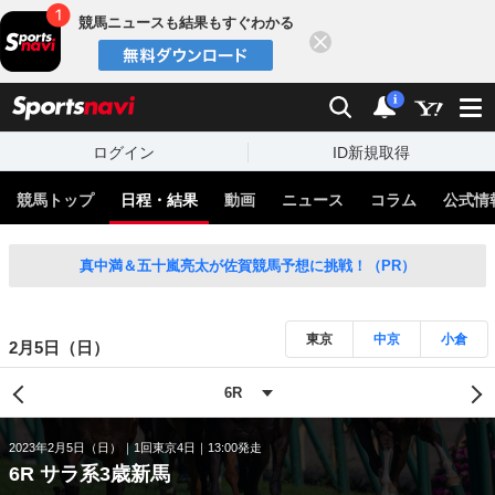
競馬ニュースも結果もすぐわかる
閉じる
スポーツナビ
検索
通知
i
ログイン
ID新規取得
競馬トップ
日程・結果
動画
ニュース
コラム
公式情
真中満＆五十嵐亮太が佐賀競馬予想に挑戦！（PR）
東京
中京
小倉
2月5日（日）
2023年2月5日（日）
1回東京4日
13:00発走
6R サラ系3歳新馬