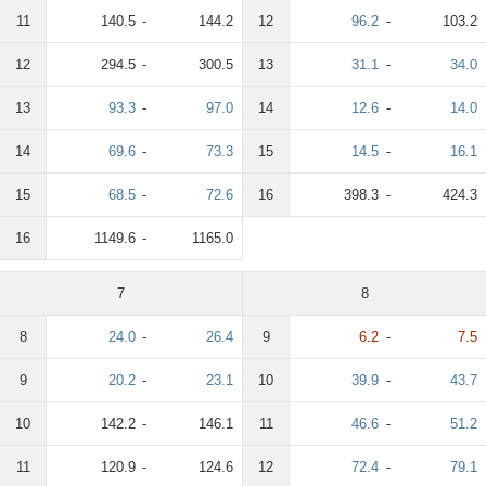
11
140.5
-
144.2
12
96.2
-
103.2
12
294.5
-
300.5
13
31.1
-
34.0
13
93.3
-
97.0
14
12.6
-
14.0
14
69.6
-
73.3
15
14.5
-
16.1
15
68.5
-
72.6
16
398.3
-
424.3
16
1149.6
-
1165.0
7
8
8
24.0
-
26.4
9
6.2
-
7.5
9
20.2
-
23.1
10
39.9
-
43.7
10
142.2
-
146.1
11
46.6
-
51.2
11
120.9
-
124.6
12
72.4
-
79.1