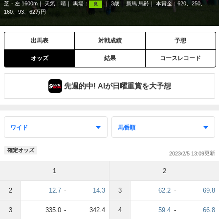
芝・左 1600m
天気：
晴
馬場：
3歳
新馬 馬齢
本賞金：620、250、
良
160、93、62万円
出馬表
対戦成績
予想
オッズ
結果
コースレコード
先週的中! AIが日曜重賞を大予想
確定オッズ
2023/2/5 13:09
1
2
2
12.7
-
14.3
3
62.2
-
69.8
3
335.0
-
342.4
4
59.4
-
66.8