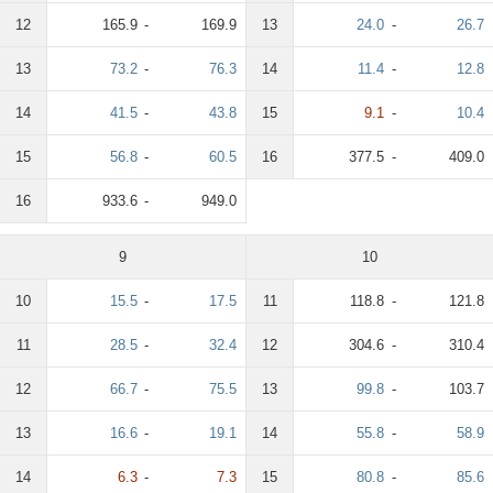
12
165.9
-
169.9
13
24.0
-
26.7
13
73.2
-
76.3
14
11.4
-
12.8
14
41.5
-
43.8
15
9.1
-
10.4
15
56.8
-
60.5
16
377.5
-
409.0
16
933.6
-
949.0
9
10
10
15.5
-
17.5
11
118.8
-
121.8
11
28.5
-
32.4
12
304.6
-
310.4
12
66.7
-
75.5
13
99.8
-
103.7
13
16.6
-
19.1
14
55.8
-
58.9
14
6.3
-
7.3
15
80.8
-
85.6