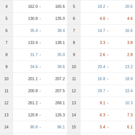
4
162.0
-
165.6
5
18.2
-
20.6
5
130.8
-
135.0
6
4.0
-
4.6
6
35.4
-
38.4
7
14.7
-
16.6
7
133.4
-
138.1
8
3.3
-
3.8
8
31.7
-
35.0
9
2.6
-
2.8
9
34.6
-
39.6
10
20.4
-
23.2
10
201.1
-
207.2
11
16.8
-
18.9
11
200.8
-
207.5
12
29.7
-
33.4
12
261.2
-
268.1
13
9.1
-
10.3
13
120.8
-
126.3
14
6.3
-
7.3
14
90.8
-
96.1
15
5.4
-
6.1