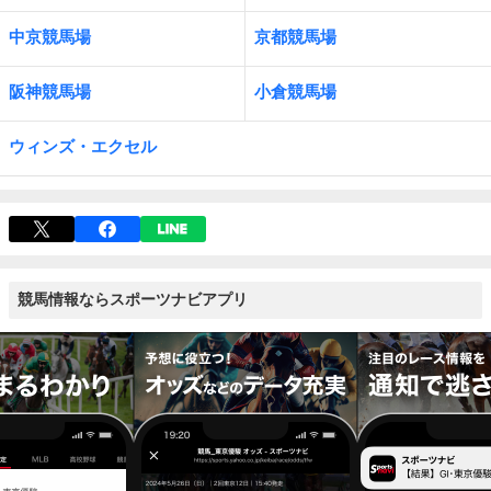
中京競馬場
京都競馬場
阪神競馬場
小倉競馬場
ウィンズ・エクセル
競馬情報ならスポーツナビアプリ