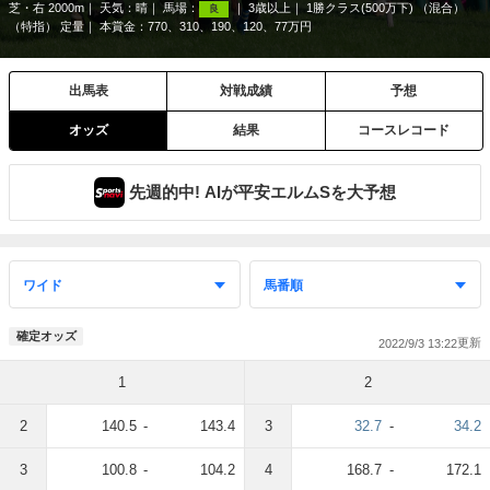
芝・右 2000m
天気：
晴
馬場：
3歳以上
1勝クラス(500万下) （混合）
良
（特指） 定量
本賞金：770、310、190、120、77万円
出馬表
対戦成績
予想
オッズ
結果
コースレコード
先週的中! AIが平安エルムSを大予想
確定オッズ
2022/9/3 13:22
1
2
2
140.5
-
143.4
3
32.7
-
34.2
3
100.8
-
104.2
4
168.7
-
172.1