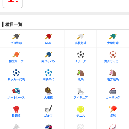
種目一覧
MLB
プロ野球
高校野球
大学野球
独立リーグ
侍ジャパン
Jリーグ
海外サッカー
サッカー代表
高校年代
競馬
地方競馬
ボートレース
大相撲
フィギュア
カーリング
格闘技
ゴルフ
テニス
卓球