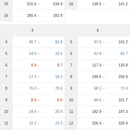
15
531.6
-
534.9
16
138.5
-
141.2
16
280.4
-
281.8
3
4
4
90.7
-
93.8
5
97.5
-
101.2
5
14.6
-
15.5
6
61.9
-
65.7
6
8.9
-
9.7
7
117.0
-
120.8
7
17.3
-
18.3
8
248.6
-
250.9
8
76.0
-
78.6
9
68.1
-
72.4
9
8.0
-
8.6
10
99.6
-
101.7
10
24.6
-
25.8
11
182.9
-
187.3
11
22.2
-
23.3
12
326.4
-
329.4