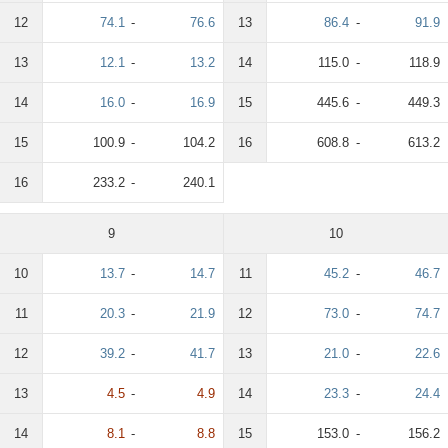
12
74.1
-
76.6
13
86.4
-
91.9
13
12.1
-
13.2
14
115.0
-
118.9
14
16.0
-
16.9
15
445.6
-
449.3
15
100.9
-
104.2
16
608.8
-
613.2
16
233.2
-
240.1
9
10
10
13.7
-
14.7
11
45.2
-
46.7
11
20.3
-
21.9
12
73.0
-
74.7
12
39.2
-
41.7
13
21.0
-
22.6
13
4.5
-
4.9
14
23.3
-
24.4
14
8.1
-
8.8
15
153.0
-
156.2