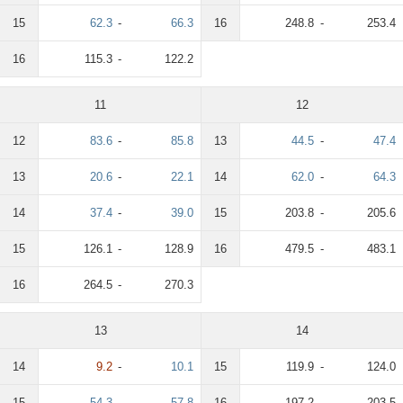
15
62.3
-
66.3
16
248.8
-
253.4
16
115.3
-
122.2
11
12
12
83.6
-
85.8
13
44.5
-
47.4
13
20.6
-
22.1
14
62.0
-
64.3
14
37.4
-
39.0
15
203.8
-
205.6
15
126.1
-
128.9
16
479.5
-
483.1
16
264.5
-
270.3
13
14
14
9.2
-
10.1
15
119.9
-
124.0
15
54.3
-
57.8
16
197.2
-
203.5