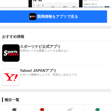
競馬情報をアプリで見る
おすすめ情報
スポーツナビ公式アプリ
注目のレースも最新ニュースも逃さない
Yahoo! JAPANアプリ
スポーツ情報やニュース、天気もこれひとつで
種目一覧