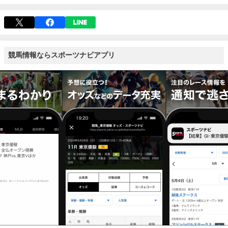
競馬情報ならスポーツナビアプリ