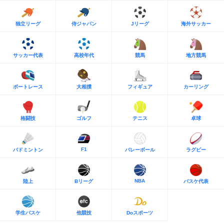
独立リーグ
侍ジャパン
Jリーグ
海外サッカー
サッカー代表
高校年代
競馬
地方競馬
ボートレース
大相撲
フィギュア
カーリング
格闘技
ゴルフ
テニス
卓球
F1
バドミントン
バレーボール
ラグビー
NBA
陸上
Bリーグ
バスケ代表
学生バスケ
他競技
Doスポーツ