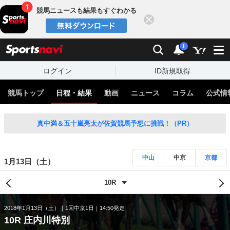
競馬ニュースも結果もすぐわかる
閉じる
スポーツナビ
検索
通知
i
ログイン
ID新規取得
競馬トップ
日程・結果
動画
ニュース
コラム
公式情
真中満＆五十嵐亮太が佐賀競馬予想に挑戦！（PR）
中山
中京
京都
1月13日（土）
2018年1月13日（土）
1回中京1日
14:50発走
10R 庄内川特別