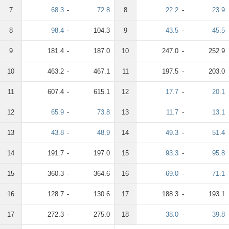
7
68.3
-
72.8
8
22.2
-
23.9
8
98.4
-
104.3
9
43.5
-
45.5
9
181.4
-
187.0
10
247.0
-
252.9
10
463.2
-
467.1
11
197.5
-
203.0
11
607.4
-
615.1
12
17.7
-
20.1
12
65.9
-
73.8
13
11.7
-
13.1
13
43.8
-
48.9
14
49.3
-
51.4
14
191.7
-
197.0
15
93.3
-
95.8
15
360.3
-
364.6
16
69.0
-
71.1
16
128.7
-
130.6
17
188.3
-
193.1
17
272.3
-
275.0
18
38.0
-
39.8