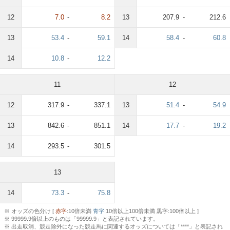
12
7.0
-
8.2
13
207.9
-
212.6
13
53.4
-
59.1
14
58.4
-
60.8
14
10.8
-
12.2
11
12
12
317.9
-
337.1
13
51.4
-
54.9
13
842.6
-
851.1
14
17.7
-
19.2
14
293.5
-
301.5
13
14
73.3
-
75.8
※ オッズの色分け [
赤字
:10倍未満
青字
:10倍以上100倍未満 黒字:100倍以上 ]
※ 99999.9倍以上のものは「99999.9」と表記されています。
※ 出走取消、競走除外になった競走馬に関連するオッズについては「****」と表記され