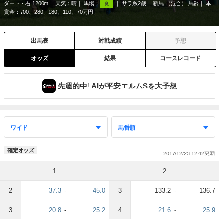
ダート・右 1200m
天気：
晴
馬場：
サラ系2歳
新馬 （混合） 馬齢
本
良
賞金：700、280、180、110、70万円
出馬表
対戦成績
予想
オッズ
結果
コースレコード
先週的中! AIが平安エルムSを大予想
確定オッズ
2017/12/23 12:42
1
2
2
37.3
-
45.0
3
133.2
-
136.7
3
20.8
-
25.2
4
21.6
-
25.9