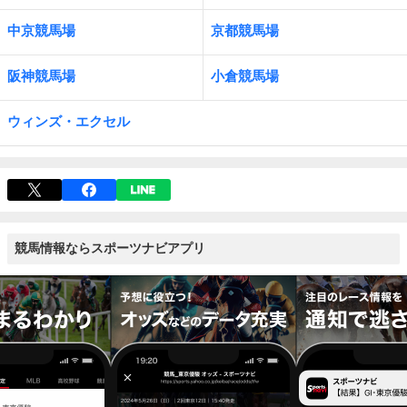
中京競馬場
京都競馬場
阪神競馬場
小倉競馬場
ウィンズ・エクセル
競馬情報ならスポーツナビアプリ