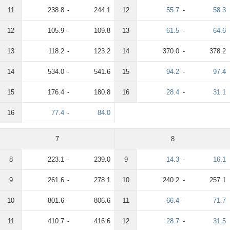
11
238.8
-
244.1
12
55.7
-
58.3
12
105.9
-
109.8
13
61.5
-
64.6
13
118.2
-
123.2
14
370.0
-
378.2
14
534.0
-
541.6
15
94.2
-
97.4
15
176.4
-
180.8
16
28.4
-
31.1
16
77.4
-
84.0
7
8
8
223.1
-
239.0
9
14.3
-
16.1
9
261.6
-
278.1
10
240.2
-
257.1
10
801.6
-
806.6
11
66.4
-
71.7
11
410.7
-
416.6
12
28.7
-
31.5