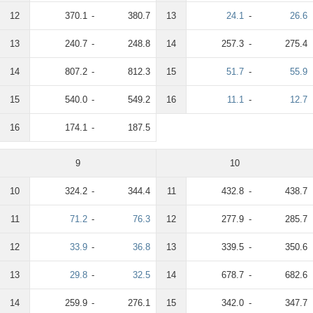
12
370.1
-
380.7
13
24.1
-
26.6
13
240.7
-
248.8
14
257.3
-
275.4
14
807.2
-
812.3
15
51.7
-
55.9
15
540.0
-
549.2
16
11.1
-
12.7
16
174.1
-
187.5
9
10
10
324.2
-
344.4
11
432.8
-
438.7
11
71.2
-
76.3
12
277.9
-
285.7
12
33.9
-
36.8
13
339.5
-
350.6
13
29.8
-
32.5
14
678.7
-
682.6
14
259.9
-
276.1
15
342.0
-
347.7