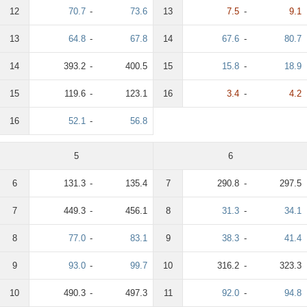
12
70.7
-
73.6
13
7.5
-
9.1
13
64.8
-
67.8
14
67.6
-
80.7
14
393.2
-
400.5
15
15.8
-
18.9
15
119.6
-
123.1
16
3.4
-
4.2
16
52.1
-
56.8
5
6
6
131.3
-
135.4
7
290.8
-
297.5
7
449.3
-
456.1
8
31.3
-
34.1
8
77.0
-
83.1
9
38.3
-
41.4
9
93.0
-
99.7
10
316.2
-
323.3
10
490.3
-
497.3
11
92.0
-
94.8