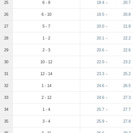
25
6 - 9
19.4
-
20.7
26
6 - 10
19.5
-
20.8
27
5 - 7
20.0
-
21.8
28
1 - 2
20.1
-
22.2
29
2 - 3
20.6
-
22.6
30
10 - 12
22.0
-
23.2
31
12 - 14
23.3
-
25.2
32
1 - 14
24.6
-
26.5
33
2 - 12
24.6
-
27.3
34
1 - 4
25.7
-
27.7
35
3 - 4
25.9
-
27.8