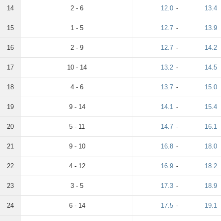
14
2 - 6
12.0
-
13.4
15
1 - 5
12.7
-
13.9
16
2 - 9
12.7
-
14.2
17
10 - 14
13.2
-
14.5
18
4 - 6
13.7
-
15.0
19
9 - 14
14.1
-
15.4
20
5 - 11
14.7
-
16.1
21
9 - 10
16.8
-
18.0
22
4 - 12
16.9
-
18.2
23
3 - 5
17.3
-
18.9
24
6 - 14
17.5
-
19.1