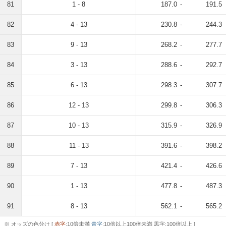
81
1 - 8
187.0
-
191.5
82
4 - 13
230.8
-
244.3
83
9 - 13
268.2
-
277.7
84
3 - 13
288.6
-
292.7
85
6 - 13
298.3
-
307.7
86
12 - 13
299.8
-
306.3
87
10 - 13
315.9
-
326.9
88
11 - 13
391.6
-
398.2
89
7 - 13
421.4
-
426.6
90
1 - 13
477.8
-
487.3
91
8 - 13
562.1
-
565.2
※ オッズの色分け [
赤字
:10倍未満
青字
:10倍以上100倍未満 黒字:100倍以上 ]