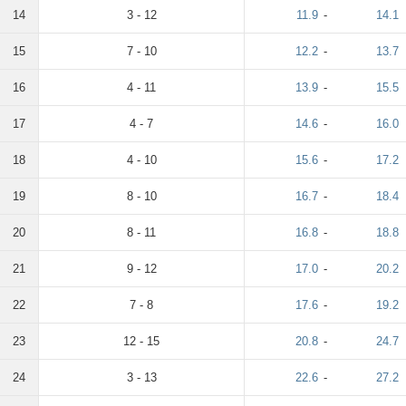
14
3 - 12
11.9
-
14.1
15
7 - 10
12.2
-
13.7
16
4 - 11
13.9
-
15.5
17
4 - 7
14.6
-
16.0
18
4 - 10
15.6
-
17.2
19
8 - 10
16.7
-
18.4
20
8 - 11
16.8
-
18.8
21
9 - 12
17.0
-
20.2
22
7 - 8
17.6
-
19.2
23
12 - 15
20.8
-
24.7
24
3 - 13
22.6
-
27.2