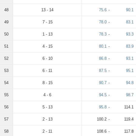
48
13 - 14
75.6
-
90.1
49
7 - 15
78.0
-
83.1
50
1 - 13
78.3
-
93.3
51
4 - 15
80.1
-
83.9
52
6 - 10
86.8
-
93.1
53
6 - 11
87.5
-
95.1
54
8 - 15
90.7
-
94.8
55
4 - 6
94.5
-
98.7
56
5 - 13
95.8
-
114.1
57
2 - 13
100.2
-
119.4
58
2 - 11
108.6
-
117.8