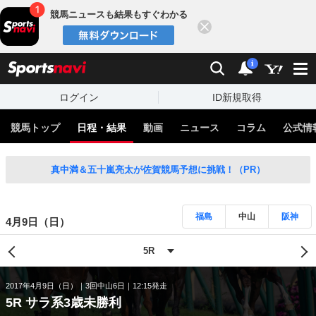
競馬ニュースも結果もすぐわかる
閉じる
スポーツナビ
検索
通知
i
ログイン
ID新規取得
競馬トップ
日程・結果
動画
ニュース
コラム
公式情
真中満＆五十嵐亮太が佐賀競馬予想に挑戦！（PR）
福島
中山
阪神
4月9日（日）
2017年4月9日（日）
3回中山6日
12:15発走
5R サラ系3歳未勝利