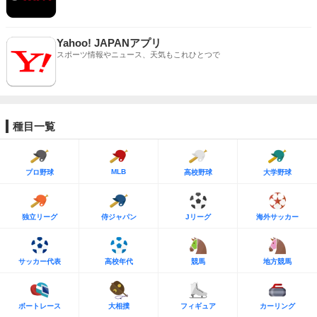
Yahoo! JAPANアプリ
スポーツ情報やニュース、天気もこれひとつで
種目一覧
MLB
プロ野球
高校野球
大学野球
独立リーグ
侍ジャパン
Jリーグ
海外サッカー
サッカー代表
高校年代
競馬
地方競馬
ボートレース
大相撲
フィギュア
カーリング