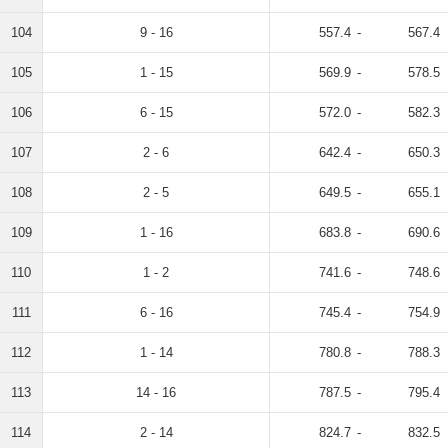
104
9 - 16
557.4
-
567.4
105
1 - 15
569.9
-
578.5
106
6 - 15
572.0
-
582.3
107
2 - 6
642.4
-
650.3
108
2 - 5
649.5
-
655.1
109
1 - 16
683.8
-
690.6
110
1 - 2
741.6
-
748.6
111
6 - 16
745.4
-
754.9
112
1 - 14
780.8
-
788.3
113
14 - 16
787.5
-
795.4
114
2 - 14
824.7
-
832.5