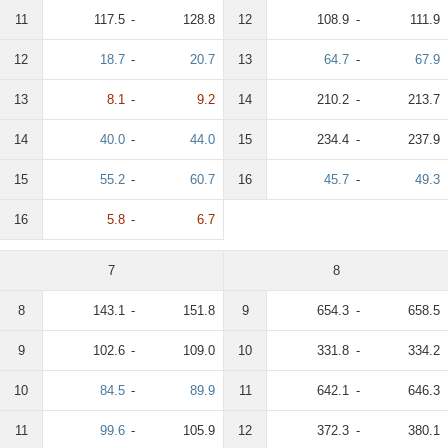
11
117.5
-
128.8
12
108.9
-
111.9
12
18.7
-
20.7
13
64.7
-
67.9
13
8.1
-
9.2
14
210.2
-
213.7
14
40.0
-
44.0
15
234.4
-
237.9
15
55.2
-
60.7
16
45.7
-
49.3
16
5.8
-
6.7
7
8
8
143.1
-
151.8
9
654.3
-
658.5
9
102.6
-
109.0
10
331.8
-
334.2
10
84.5
-
89.9
11
642.1
-
646.3
11
99.6
-
105.9
12
372.3
-
380.1