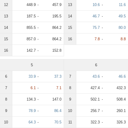
12
448.9
-
457.9
13
10.6
-
11.6
13
187.5
-
195.5
14
46.7
-
49.5
14
855.5
-
864.2
15
75.7
-
80.0
15
857.0
-
864.2
16
7.8
-
8.8
16
142.7
-
152.8
5
6
6
33.9
-
37.3
7
43.6
-
46.6
7
6.1
-
7.1
8
427.4
-
432.3
8
134.3
-
147.0
9
502.1
-
508.4
9
78.9
-
86.4
10
256.7
-
260.1
10
64.3
-
70.5
11
322.3
-
326.3