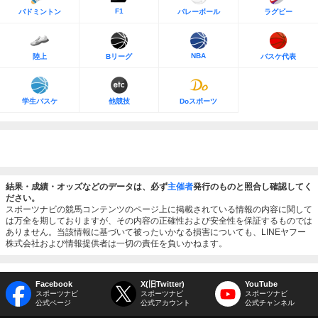
F1
バドミントン
バレーボール
ラグビー
NBA
陸上
Bリーグ
バスケ代表
学生バスケ
他競技
Doスポーツ
結果・成績・オッズなどのデータは、必ず
主催者
発行のものと照合し確認してく
ださい。
スポーツナビの競馬コンテンツのページ上に掲載されている情報の内容に関して
は万全を期しておりますが、その内容の正確性および安全性を保証するものでは
ありません。当該情報に基づいて被ったいかなる損害についても、LINEヤフー
株式会社および情報提供者は一切の責任を負いかねます。
Facebook
X(旧Twitter)
YouTube
スポーツナビ
スポーツナビ
スポーツナビ
公式ページ
公式アカウント
公式チャンネル