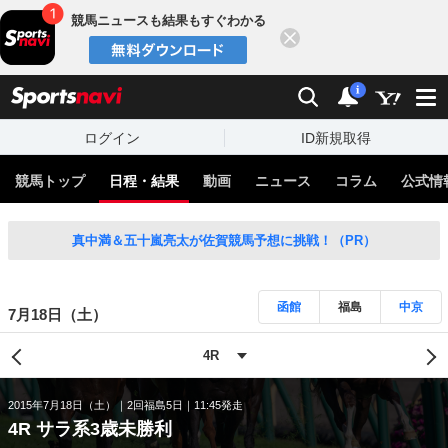
競馬ニュースも結果もすぐわかる
閉じる
スポーツナビ
検索
通知
i
ログイン
ID新規取得
競馬トップ
日程・結果
動画
ニュース
コラム
公式情
真中満＆五十嵐亮太が佐賀競馬予想に挑戦！（PR）
函館
福島
中京
7月18日（土）
2015年7月18日（土）
2回福島5日
11:45発走
4R サラ系3歳未勝利