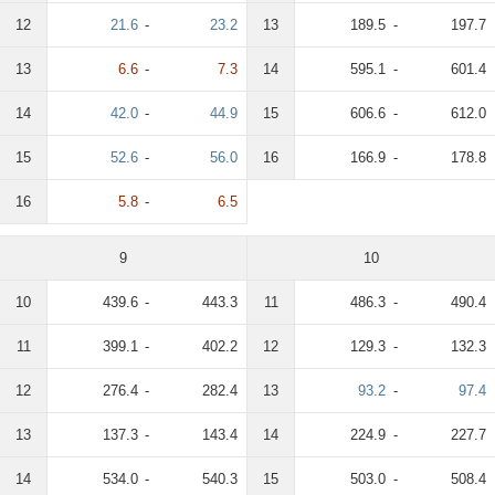
12
21.6
-
23.2
13
189.5
-
197.7
13
6.6
-
7.3
14
595.1
-
601.4
14
42.0
-
44.9
15
606.6
-
612.0
15
52.6
-
56.0
16
166.9
-
178.8
16
5.8
-
6.5
9
10
10
439.6
-
443.3
11
486.3
-
490.4
11
399.1
-
402.2
12
129.3
-
132.3
12
276.4
-
282.4
13
93.2
-
97.4
13
137.3
-
143.4
14
224.9
-
227.7
14
534.0
-
540.3
15
503.0
-
508.4