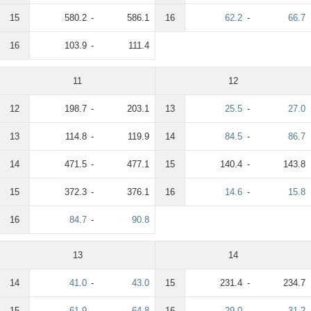
15
580.2
-
586.1
16
62.2
-
66.7
16
103.9
-
111.4
11
12
12
198.7
-
203.1
13
25.5
-
27.0
13
114.8
-
119.9
14
84.5
-
86.7
14
471.5
-
477.1
15
140.4
-
143.8
15
372.3
-
376.1
16
14.6
-
15.8
16
84.7
-
90.8
13
14
14
41.0
-
43.0
15
231.4
-
234.7
15
61.9
-
64.8
16
29.0
-
31.2