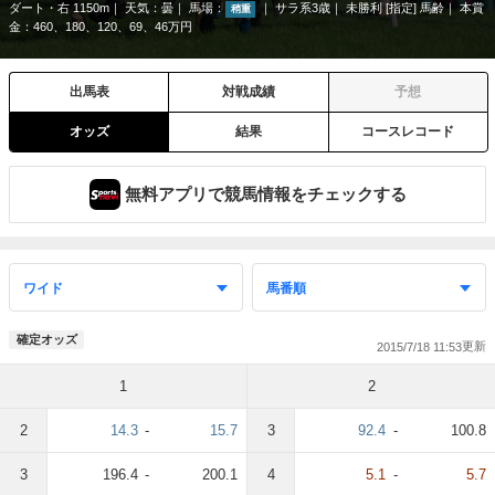
ダート・右 1150m
天気：
曇
馬場：
サラ系3歳
未勝利 [指定] 馬齢
本賞
稍重
金：460、180、120、69、46万円
出馬表
対戦成績
予想
オッズ
結果
コースレコード
無料アプリで競馬情報をチェックする
確定オッズ
2015/7/18 11:53
1
2
2
14.3
-
15.7
3
92.4
-
100.8
3
196.4
-
200.1
4
5.1
-
5.7