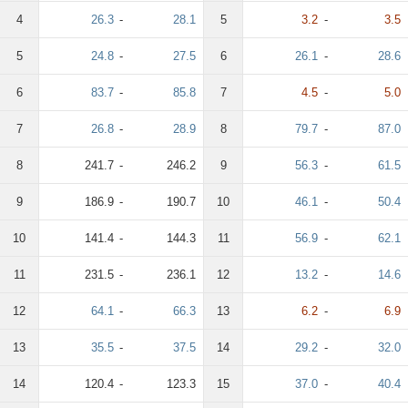
4
26.3
-
28.1
5
3.2
-
3.5
5
24.8
-
27.5
6
26.1
-
28.6
6
83.7
-
85.8
7
4.5
-
5.0
7
26.8
-
28.9
8
79.7
-
87.0
8
241.7
-
246.2
9
56.3
-
61.5
9
186.9
-
190.7
10
46.1
-
50.4
10
141.4
-
144.3
11
56.9
-
62.1
11
231.5
-
236.1
12
13.2
-
14.6
12
64.1
-
66.3
13
6.2
-
6.9
13
35.5
-
37.5
14
29.2
-
32.0
14
120.4
-
123.3
15
37.0
-
40.4