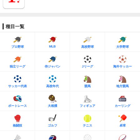
種目一覧
MLB
プロ野球
高校野球
大学野球
独立リーグ
侍ジャパン
Jリーグ
海外サッカー
サッカー代表
高校年代
競馬
地方競馬
ボートレース
大相撲
フィギュア
カーリング
格闘技
ゴルフ
テニス
卓球