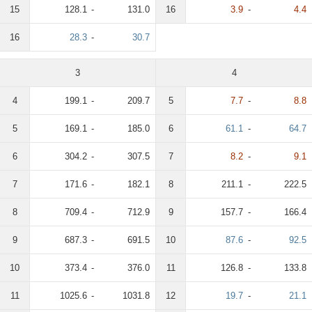
15
128.1
-
131.0
16
3.9
-
4.4
16
28.3
-
30.7
3
4
4
199.1
-
209.7
5
7.7
-
8.8
5
169.1
-
185.0
6
61.1
-
64.7
6
304.2
-
307.5
7
8.2
-
9.1
7
171.6
-
182.1
8
211.1
-
222.5
8
709.4
-
712.9
9
157.7
-
166.4
9
687.3
-
691.5
10
87.6
-
92.5
10
373.4
-
376.0
11
126.8
-
133.8
11
1025.6
-
1031.8
12
19.7
-
21.1