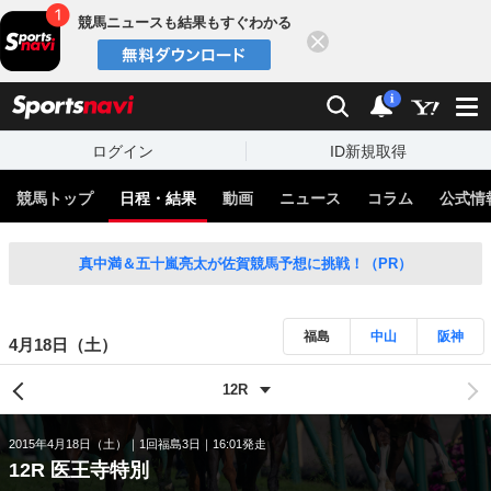
競馬ニュースも結果もすぐわかる
閉じる
スポーツナビ
検索
通知
i
ログイン
ID新規取得
競馬トップ
日程・結果
動画
ニュース
コラム
公式情
真中満＆五十嵐亮太が佐賀競馬予想に挑戦！（PR）
福島
中山
阪神
4月18日（土）
2015年4月18日（土）
1回福島3日
16:01発走
12R 医王寺特別