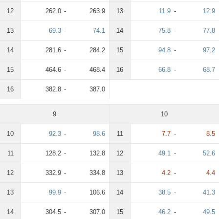
12
262.0
-
263.9
13
11.9
-
12.9
13
69.3
-
74.1
14
75.8
-
77.8
14
281.6
-
284.2
15
94.8
-
97.2
15
464.6
-
468.4
16
66.8
-
68.7
16
382.8
-
387.0
9
10
10
92.3
-
98.6
11
7.7
-
8.5
11
128.2
-
132.8
12
49.1
-
52.6
12
332.9
-
334.8
13
4.2
-
4.4
13
99.9
-
106.6
14
38.5
-
41.3
14
304.5
-
307.0
15
46.2
-
49.5