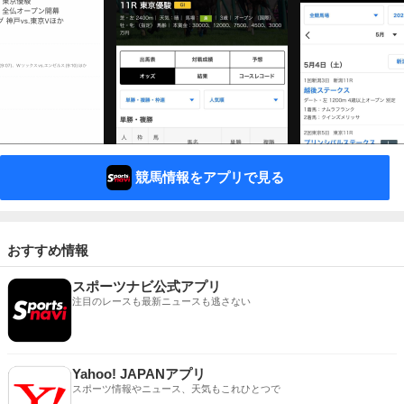
競馬情報をアプリで見る
おすすめ情報
スポーツナビ公式アプリ
注目のレースも最新ニュースも逃さない
Yahoo! JAPANアプリ
スポーツ情報やニュース、天気もこれひとつで