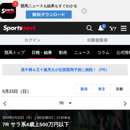
競馬ニュースも結果もすぐわかる
閉じる
スポーツナビ
検索
通知
i
ログイン
ID新規取得
競馬トップ
日程・結果
動画
ニュース
コラム
公式情
真中満＆五十嵐亮太が佐賀競馬予想に挑戦！（PR）
新潟
東京
京都
5月23日（日）
2010年5月23日（日）
4回京都2日
13:40発走
7R サラ系4歳上500万円以下