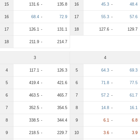
15
131.6
-
135.8
16
45.3
-
48.4
16
68.4
-
72.9
17
55.3
-
57.6
17
126.1
-
131.1
18
127.6
-
129.7
18
211.9
-
214.7
3
4
4
117.1
-
126.3
5
64.3
-
69.3
5
419.4
-
421.6
6
71.8
-
77.5
6
463.5
-
465.7
7
57.2
-
61.7
7
352.5
-
354.5
8
14.8
-
16.1
8
338.5
-
344.4
9
6.1
-
6.8
9
218.5
-
229.7
10
3.6
-
3.9