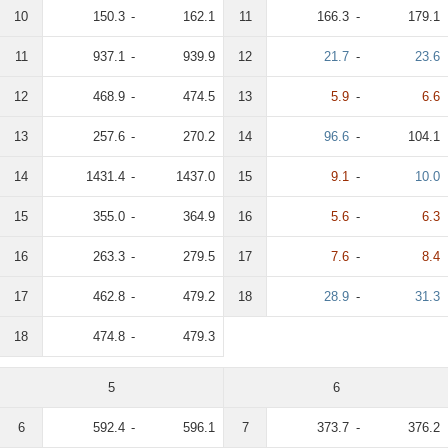
10
150.3
-
162.1
11
166.3
-
179.1
11
937.1
-
939.9
12
21.7
-
23.6
12
468.9
-
474.5
13
5.9
-
6.6
13
257.6
-
270.2
14
96.6
-
104.1
14
1431.4
-
1437.0
15
9.1
-
10.0
15
355.0
-
364.9
16
5.6
-
6.3
16
263.3
-
279.5
17
7.6
-
8.4
17
462.8
-
479.2
18
28.9
-
31.3
18
474.8
-
479.3
5
6
6
592.4
-
596.1
7
373.7
-
376.2