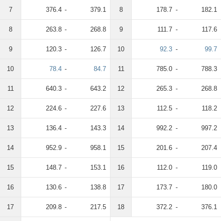
7
376.4
-
379.1
8
178.7
-
182.1
8
263.8
-
268.8
9
111.7
-
117.6
9
120.3
-
126.7
10
92.3
-
99.7
10
78.4
-
84.7
11
785.0
-
788.3
11
640.3
-
643.2
12
265.3
-
268.8
12
224.6
-
227.6
13
112.5
-
118.2
13
136.4
-
143.3
14
992.2
-
997.2
14
952.9
-
958.1
15
201.6
-
207.4
15
148.7
-
153.1
16
112.0
-
119.0
16
130.6
-
138.8
17
173.7
-
180.0
17
209.8
-
217.5
18
372.2
-
376.1