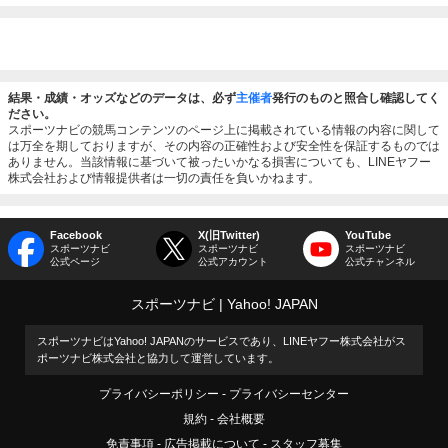
結果・成績・オッズなどのデータは、必ず
主催者
発行のものと照合し確認してく
ださい。
スポーツナビの競馬コンテンツのページ上に掲載されている情報の内容に関して
は万全を期しておりますが、その内容の正確性および安全性を保証するものでは
ありません。当該情報に基づいて被ったいかなる損害についても、LINEヤフー
株式会社および情報提供者は一切の責任を負いかねます。
Facebook
X(旧Twitter)
YouTube
スポーツナビ
スポーツナビ
スポーツナビ
公式ページ
公式アカウント
公式チャンネル
スポーツナビ
Yahoo! JAPAN
スポーツナビはYahoo! JAPANのサービスであり、LINEヤフー株式会社がス
ポーツナビ株式会社と協力して運営しています。
プライバシーポリシー
プライバシーセンター
規約
会社概要
免責事項
広告掲載について
スタッフ募集