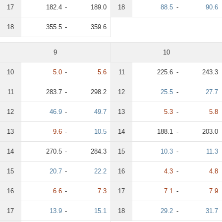
17
182.4
-
189.0
18
88.5
-
90.6
18
355.5
-
359.6
9
10
10
5.0
-
5.6
11
225.6
-
243.3
11
283.7
-
298.2
12
25.5
-
27.7
12
46.9
-
49.7
13
5.3
-
5.8
13
9.6
-
10.5
14
188.1
-
203.0
14
270.5
-
284.3
15
10.3
-
11.3
15
20.7
-
22.2
16
4.3
-
4.8
16
6.6
-
7.3
17
7.1
-
7.9
17
13.9
-
15.1
18
29.2
-
31.7