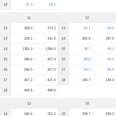
18
47.3
-
50.1
11
12
12
369.0
-
373.2
13
42.1
-
44.5
13
326.1
-
341.8
14
392.6
-
397.5
14
1391.3
-
1396.0
15
38.7
-
40.1
15
396.6
-
407.4
16
40.6
-
43.3
16
346.5
-
367.5
17
63.3
-
66.0
17
407.2
-
421.4
18
146.7
-
149.4
18
484.6
-
488.9
13
14
14
240.4
-
252.2
15
339.7
-
349.3