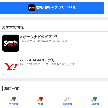
競馬情報をアプリで見る
おすすめ情報
スポーツナビ公式アプリ
注目のレースも最新ニュースも逃さない
Yahoo! JAPANアプリ
スポーツ情報やニュース、天気もこれひとつで
種目一覧
MLB
プロ野球
高校野球
大学野球