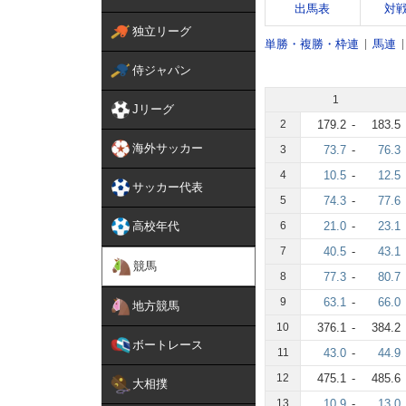
出馬表
対
独立リーグ
単勝・複勝・枠連
馬連
侍ジャパン
1
Jリーグ
2
179.2
-
183.5
海外サッカー
3
73.7
-
76.3
4
10.5
-
12.5
サッカー代表
5
74.3
-
77.6
高校年代
6
21.0
-
23.1
7
40.5
-
43.1
競馬
8
77.3
-
80.7
9
63.1
-
66.0
地方競馬
10
376.1
-
384.2
ボートレース
11
43.0
-
44.9
12
475.1
-
485.6
大相撲
13
10.9
-
13.0