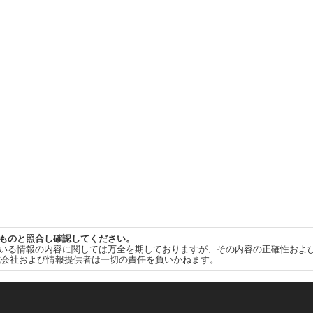
ものと照合し確認してください。
いる情報の内容に関しては万全を期しておりますが、その内容の正確性およ
式会社および情報提供者は一切の責任を負いかねます。