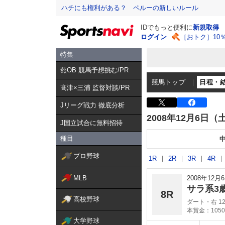
ハチにも権利がある？ ペルーの新しいルール
IDでもっと便利に
新規取得
ログイン
［おトク］10
特集
燕OB 競馬予想挑む/PR
競馬トップ
日程・
髙津×三浦 監督対談/PR
Jリーグ戦力 徹底分析
2008年12月6日（
J国立試合に無料招待
種目
プロ野球
1R
2R
3R
4R
MLB
2008年12
サラ系3
8R
高校野球
ダート・右 12
本賞金：1050
大学野球