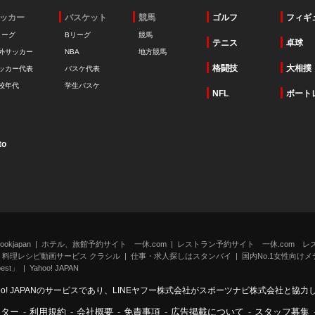
ッカー
バスケット
競馬
ゴルフ
フィギ
リーグ
Bリーグ
競馬
テニス
卓球
外サッカー
NBA
地方競馬
格闘技
大相撲
ッカー代表
バスケ代表
校年代
学生バスケ
NFL
ボート
to
kjapan
ホテル、旅館予約サイト 一休.com
レストラン予約サイト 一休.com レ
料理レシピ動画サービス クラシル
仕事・求人探しはスタンバイ
国内No.1女性向けメデ
st」
Yahoo! JAPAN
oo! JAPANのサービスであり、LINEヤフー株式会社がスポーツナビ株式会社と協
ンター
-
利用規約
-
会社概要
-
免責事項
-
広告掲載について
-
スタッフ募集