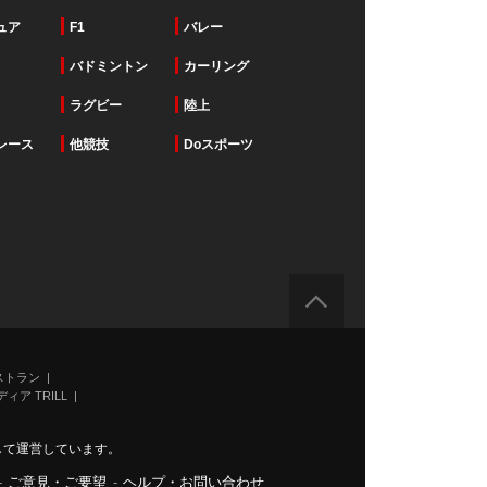
ュア
F1
バレー
バドミントン
カーリング
ラグビー
陸上
レース
他競技
Doスポーツ
ストラン
ィア TRILL
力して運営しています。
-
ご意見・ご要望
-
ヘルプ・お問い合わせ