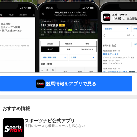
競馬情報をアプリで見る
おすすめ情報
スポーツナビ公式アプリ
注目のレースも最新ニュースも逃さない