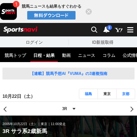
競馬ニュースも結果もすぐわかる
閉じる
スポーツナビ
検索
通知
i
ログイン
ID新規取得
競馬トップ
日程・結果
動画
ニュース
コラム
公式情
【連載】競馬予想AI『VUMA』の3連複指南
福島
東京
京都
10月22日（土）
2005年10月22日（土）
東京
11:00発走
3R サラ系2歳新馬