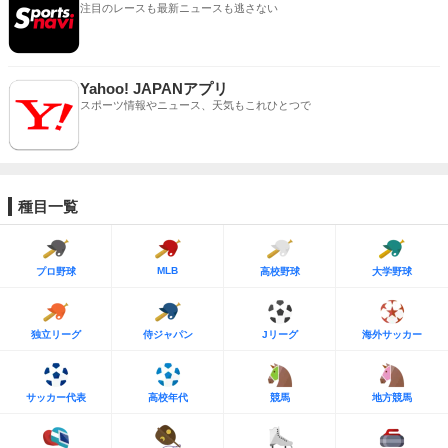
注目のレースも最新ニュースも逃さない
Yahoo! JAPANアプリ
スポーツ情報やニュース、天気もこれひとつで
種目一覧
MLB
プロ野球
高校野球
大学野球
独立リーグ
侍ジャパン
Jリーグ
海外サッカー
サッカー代表
高校年代
競馬
地方競馬