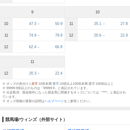
9
10
10
47.3
-
50.9
11
25.1
-
27.8
11
74.9
-
79.9
12
20.6
-
22.9
12
62.4
-
66.8
11
12
20.3
-
22.4
※ オッズの色分け [
赤字
:10倍未満
青字
:10倍以上100倍未満 黒字:100倍以上 ]
※ 99999.9倍以上のものは「99999.9」と表記されています。
※ 出走取消、競走除外になった競走馬に関連するオッズについては「****」と表記され
ています。
※ オッズ情報の更新の説明は
ヘルプページ
をご参照ください。
競馬場/ウィンズ（外部サイト）