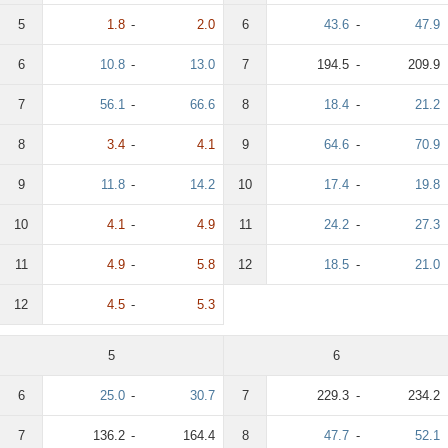
5
1.8
-
2.0
6
43.6
-
47.9
6
10.8
-
13.0
7
194.5
-
209.9
7
56.1
-
66.6
8
18.4
-
21.2
8
3.4
-
4.1
9
64.6
-
70.9
9
11.8
-
14.2
10
17.4
-
19.8
10
4.1
-
4.9
11
24.2
-
27.3
11
4.9
-
5.8
12
18.5
-
21.0
12
4.5
-
5.3
5
6
6
25.0
-
30.7
7
229.3
-
234.2
7
136.2
-
164.4
8
47.7
-
52.1