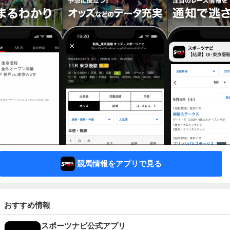
競馬情報をアプリで見る
おすすめ情報
スポーツナビ公式アプリ