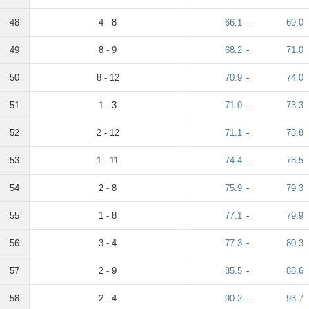
48
4 - 8
66.1
-
69.0
49
8 - 9
68.2
-
71.0
50
8 - 12
70.9
-
74.0
51
1 - 3
71.0
-
73.3
52
2 - 12
71.1
-
73.8
53
1 - 11
74.4
-
78.5
54
2 - 8
75.9
-
79.3
55
1 - 8
77.1
-
79.9
56
3 - 4
77.3
-
80.3
57
2 - 9
85.5
-
88.6
58
2 - 4
90.2
-
93.7