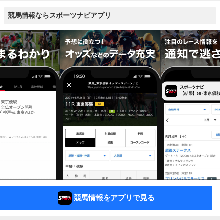
競馬情報ならスポーツナビアプリ
競馬情報をアプリで見る