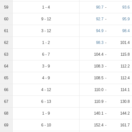
59
1 - 4
90.7
-
93.6
60
9 - 12
92.7
-
95.9
61
3 - 12
94.9
-
98.4
62
1 - 2
98.3
-
101.4
63
6 - 7
104.4
-
115.8
64
3 - 9
108.3
-
112.2
65
4 - 9
108.5
-
112.4
66
4 - 12
110.0
-
114.1
67
6 - 13
110.9
-
130.8
68
1 - 9
140.1
-
144.2
69
6 - 10
152.4
-
161.7