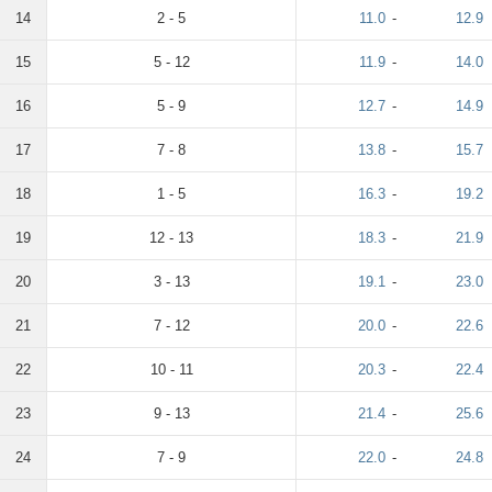
14
2 - 5
11.0
-
12.9
15
5 - 12
11.9
-
14.0
16
5 - 9
12.7
-
14.9
17
7 - 8
13.8
-
15.7
18
1 - 5
16.3
-
19.2
19
12 - 13
18.3
-
21.9
20
3 - 13
19.1
-
23.0
21
7 - 12
20.0
-
22.6
22
10 - 11
20.3
-
22.4
23
9 - 13
21.4
-
25.6
24
7 - 9
22.0
-
24.8