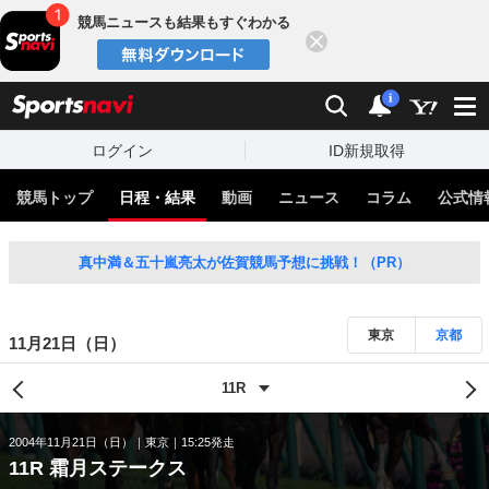
競馬ニュースも結果もすぐわかる
閉じる
スポーツナビ
検索
通知
i
ログイン
ID新規取得
競馬トップ
日程・結果
動画
ニュース
コラム
公式情
真中満＆五十嵐亮太が佐賀競馬予想に挑戦！（PR）
東京
京都
11月21日（日）
2004年11月21日（日）
東京
15:25発走
11R 霜月ステークス