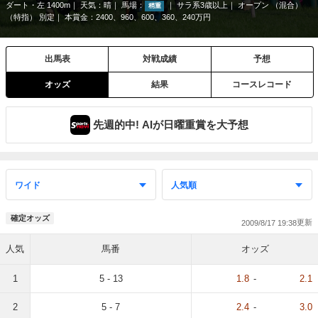
ダート・左 1400m
天気：
晴
馬場：
サラ系3歳以上
オープン （混合）
稍重
（特指） 別定
本賞金：2400、960、600、360、240万円
出馬表
対戦成績
予想
オッズ
結果
コースレコード
先週的中! AIが日曜重賞を大予想
確定オッズ
2009/8/17 19:38
人気
馬番
オッズ
1
5 - 13
1.8
-
2.1
2
5 - 7
2.4
-
3.0