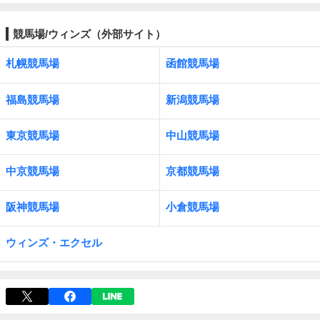
競馬場/ウィンズ（外部サイト）
札幌競馬場
函館競馬場
福島競馬場
新潟競馬場
東京競馬場
中山競馬場
中京競馬場
京都競馬場
阪神競馬場
小倉競馬場
ウィンズ・エクセル