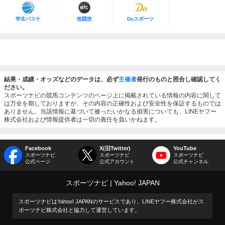
学生バスケ
他競技
Doスポーツ
結果・成績・オッズなどのデータは、必ず
主催者
発行のものと照合し確認してく
ださい。
スポーツナビの競馬コンテンツのページ上に掲載されている情報の内容に関して
は万全を期しておりますが、その内容の正確性および安全性を保証するものでは
ありません。当該情報に基づいて被ったいかなる損害についても、LINEヤフー
株式会社および情報提供者は一切の責任を負いかねます。
Facebook
X(旧Twitter)
YouTube
スポーツナビ
スポーツナビ
スポーツナビ
公式ページ
公式アカウント
公式チャンネル
スポーツナビ
Yahoo! JAPAN
スポーツナビはYahoo! JAPANのサービスであり、LINEヤフー株式会社がス
ポーツナビ株式会社と協力して運営しています。