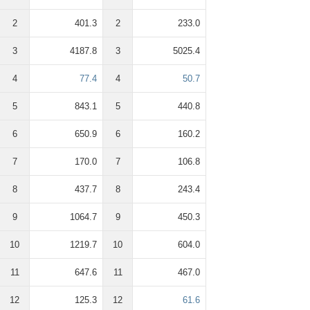
2
401.3
2
233.0
3
4187.8
3
5025.4
4
77.4
4
50.7
5
843.1
5
440.8
6
650.9
6
160.2
7
170.0
7
106.8
8
437.7
8
243.4
9
1064.7
9
450.3
10
1219.7
10
604.0
11
647.6
11
467.0
12
125.3
12
61.6