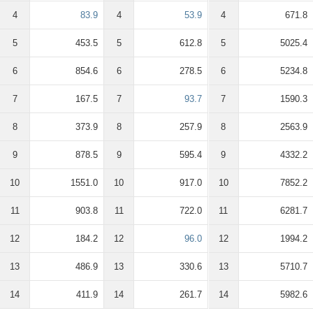
4
83.9
4
53.9
4
671.8
5
453.5
5
612.8
5
5025.4
6
854.6
6
278.5
6
5234.8
7
167.5
7
93.7
7
1590.3
8
373.9
8
257.9
8
2563.9
9
878.5
9
595.4
9
4332.2
10
1551.0
10
917.0
10
7852.2
11
903.8
11
722.0
11
6281.7
12
184.2
12
96.0
12
1994.2
13
486.9
13
330.6
13
5710.7
14
411.9
14
261.7
14
5982.6