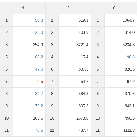
4
5
6
1
50.3
1
519.1
1
1064.7
2
29.0
2
403.9
2
314.0
3
354.9
3
3221.4
3
5234.8
5
68.2
4
115.4
4
96.6
6
47.0
6
837.5
5
826.5
7
9.6
7
164.2
7
187.2
8
34.7
8
584.3
8
370.6
9
79.2
9
805.3
9
843.1
10
165.5
10
2673.0
10
450.3
11
78.5
11
437.7
11
1111.8