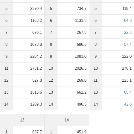
5
2370.4
5
734.7
5
119.4
6
1163.2
6
1131.8
6
64.9
7
679.1
7
267.8
7
22.3
8
1073.8
8
686.5
8
57.4
9
2284.2
9
1083.0
9
122.0
11
2731.2
10
2026.3
10
270.1
12
527.8
12
269.0
11
123.1
13
1513.6
13
661.2
13
65.4
14
1269.0
14
496.5
14
42.8
13
14
1
637.7
1
451.9