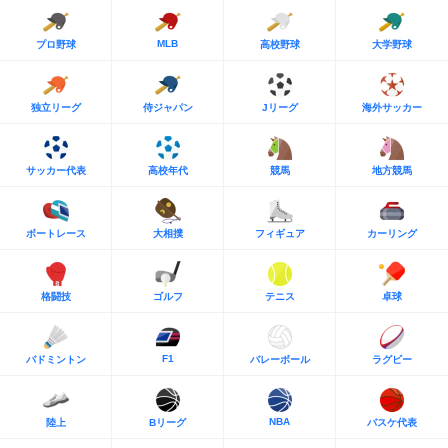
MLB
プロ野球
高校野球
大学野球
独立リーグ
侍ジャパン
Jリーグ
海外サッカー
サッカー代表
高校年代
競馬
地方競馬
ボートレース
大相撲
フィギュア
カーリング
格闘技
ゴルフ
テニス
卓球
F1
バドミントン
バレーボール
ラグビー
NBA
陸上
Bリーグ
バスケ代表