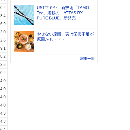
USTマミヤ、新技術「TAMO
0.2
Tec」搭載の「ATTAS RX
3.4
PURE BLUE」新発売
6.9
3.0
やせない原因、実は栄養不足が
原因かも・・・
2.6
9.1
8.2
記事一覧
2.5
0.2
4.0
4.0
4.0
4.0
4.3
4.3
6.4