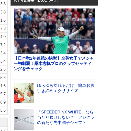
おすすめ記事（Doスポーツ）
3.8
3.8
1.6
7.8
4.0
7.2
3.4
【日本勢2年連続の快挙】全英女子でメジャ
3.4
ー初制覇！桑木志帆プロのクラブセッティ
ングをチェック
2.5
5.6
ゆらゆら揺れるだけ！簡単お腹
1.6
引き締めエクササイズ
5.7
6.9
5.6
「SPEEDER NX WHITE」なら
当たり負けしない？ フジクラ
の新たな先中調子シャフト
7.2