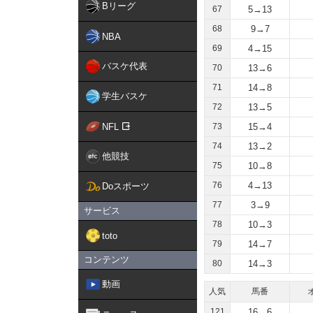
Bリーグ
67
5→13
68
9→7
NBA
69
4→15
バスケ代表
70
13→6
71
14→8
学生バスケ
72
13→5
NFL
73
15→4
74
13→2
他競技
75
10→8
76
4→13
Doスポーツ
77
3→9
サービス
78
10→3
toto
79
14→7
コンテンツ
80
14→3
動画
人気
馬番
121
16→6