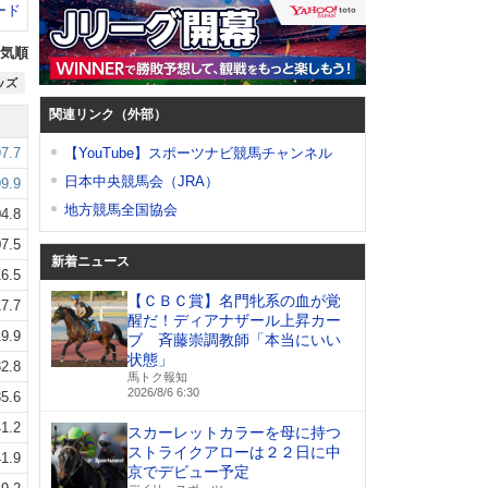
ード
気順
ッズ
関連リンク（外部）
97.7
【YouTube】スポーツナビ競馬チャンネル
日本中央競馬会（JRA）
99.9
地方競馬全国協会
4.8
7.5
新着ニュース
16.5
【ＣＢＣ賞】名門牝系の血が覚
17.7
醒だ！ディアナザール上昇カー
19.9
ブ 斉藤崇調教師「本当にいい
状態」
2.8
馬トク報知
2026/8/6 6:30
5.6
1.2
スカーレットカラーを母に持つ
ストライクアローは２２日に中
1.9
京でデビュー予定