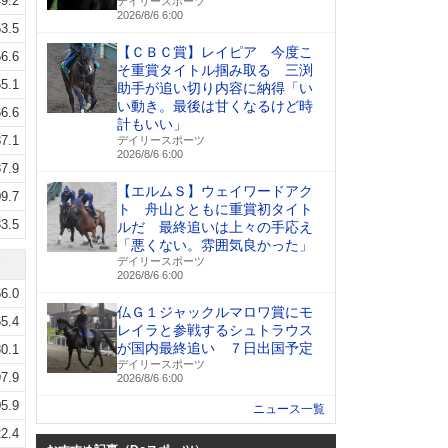
9.2
デイリースポーツ
2026/8/6 6:00
3.5
【ＣＢＣ賞】レイピア 今度こ
6.6
そ重賞タイトル掴み取る 三渕
5.1
助手が追い切り内容に納得「い
い動き。最後は甘くなるけど時
6.6
計もいい」
7.1
デイリースポーツ
2026/8/6 6:00
7.9
【エルムＳ】ウェイワードアク
9.7
ト 舟山とともに重賞初タイト
3.5
ルだ 最終追いは上々の手応え
「悪くない。雰囲気良かった」
デイリースポーツ
2026/8/6 6:00
6.0
仏Ｇ１ジャックルマロワ賞にモ
5.4
レイラと参戦するシュトラウス
が国内最終追い ７日出国予定
0.1
デイリースポーツ
7.9
2026/8/6 6:00
5.9
ニュース一覧
2.4