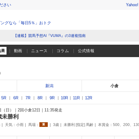
ださい
Yahoo
ングなら「毎日5％」おトク
【連載】競馬予想AI『VUMA』の3連複指南
結果
動画
ニュース
コラム
公式情報
）
新潟
小倉
5R
6R
7R
8R
9R
10R
11R
12R
1日（日）
2回小倉12日
11:35発走
歳未勝利
m
天気：
小雨
馬場：
3歳
未勝利 [指定] 馬齢
本賞金：500、200、13
重