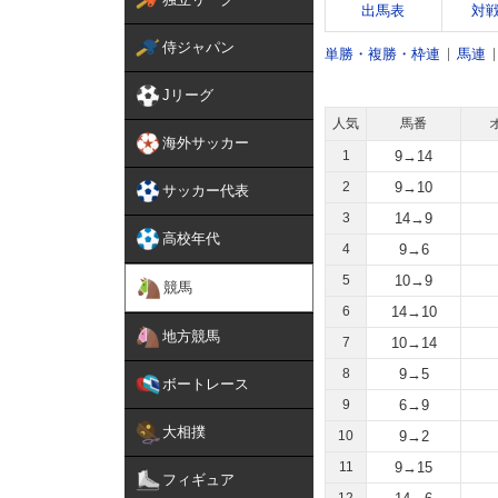
出馬表
対
侍ジャパン
単勝・複勝・枠連
馬連
Jリーグ
人気
馬番
海外サッカー
1
9→14
2
9→10
サッカー代表
3
14→9
高校年代
4
9→6
5
10→9
競馬
6
14→10
地方競馬
7
10→14
8
9→5
ボートレース
9
6→9
大相撲
10
9→2
11
9→15
フィギュア