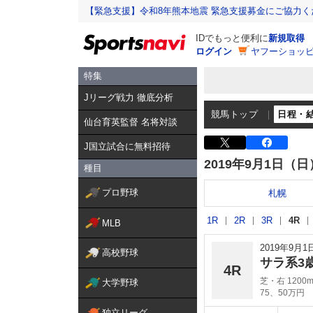
【緊急支援】令和8年熊本地震 緊急支援募金にご協力く
IDでもっと便利に
新規取得
ログイン
ヤフーショッピ
特集
Jリーグ戦力 徹底分析
競馬トップ
日程・
仙台育英監督 名将対談
J国立試合に無料招待
2019年9月1日（日
種目
プロ野球
札幌
1R
2R
3R
4R
MLB
2019年9月
高校野球
サラ系3
4R
芝・右 1200
大学野球
75、50万円
独立リーグ