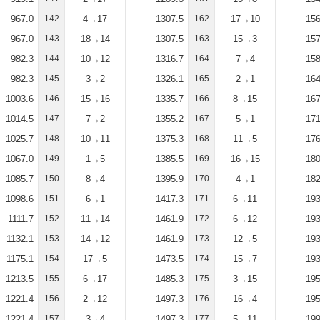
967.0
142
4→17
1307.5
162
17→10
156
967.0
143
18→14
1307.5
163
15→3
157
982.3
144
10→12
1316.7
164
7→4
158
982.3
145
3→2
1326.1
165
2→1
164
1003.6
146
15→16
1335.7
166
8→15
167
1014.5
147
7→2
1355.2
167
5→1
171
1025.7
148
10→11
1375.3
168
11→5
176
1067.0
149
1→5
1385.5
169
16→15
180
1085.7
150
8→4
1395.9
170
4→1
182
1098.6
151
6→1
1417.3
171
6→11
193
1111.7
152
11→14
1461.9
172
6→12
193
1132.1
153
14→12
1461.9
173
12→5
193
1175.1
154
17→5
1473.5
174
15→7
193
1213.5
155
6→17
1485.3
175
3→15
195
1221.4
156
2→12
1497.3
176
16→4
195
1221.4
157
3→4
1497.3
177
5→11
199