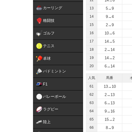
12
14→6
カーリング
13
5→9
14
9→4
格闘技
15
2→9
ゴルフ
16
10→6
17
14→5
テニス
18
2→14
19
14→2
卓球
20
6→14
バドミントン
人気
馬番
F1
61
13→10
62
2→13
バレーボール
63
6→13
ラグビー
64
9→16
65
15→2
陸上
66
8→9