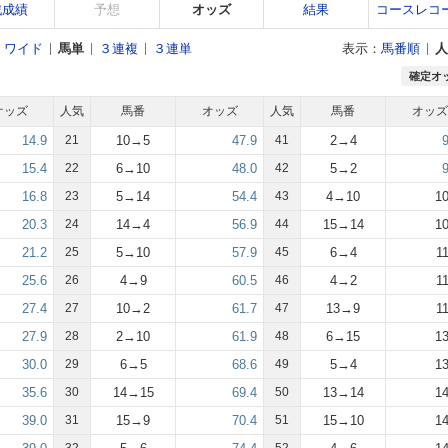
戦成績
予想
オッズ
結果
コースレコ
ワイド
馬単
３連複
３連単
表示：
馬番順
人
確定オ
オッズ
人気
馬番
オッズ
人気
馬番
オッズ
14.9
21
10→5
47.9
41
2→4
15.4
22
6→10
48.0
42
5→2
16.8
23
5→14
54.4
43
4→10
10
20.3
24
14→4
56.9
44
15→14
10
21.2
25
5→10
57.9
45
6→4
1
25.6
26
4→9
60.5
46
4→2
1
27.4
27
10→2
61.7
47
13→9
1
27.9
28
2→10
61.9
48
6→15
13
30.0
29
6→5
68.6
49
5→4
13
35.6
30
14→15
69.4
50
13→14
14
39.0
31
15→9
70.4
51
15→10
14