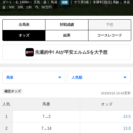
ダート・右 1400m
天気：
曇
馬場：
サラ系3歳
未勝利 [指定] 馬齢
本賞
稍重
金：500、200、130、75、50万円
出馬表
対戦成績
予想
オッズ
結果
コースレコード
先週的中! AIが平安エルムSを大予想
確定オッズ
2019/3/16 10:42
人気
馬番
オッズ
1
7→2
13.5
2
7→14
13.8