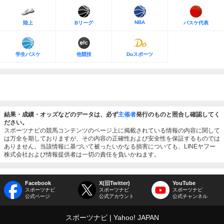
NBA
陸上
Bリーグ
バスケ代表
学生バスケ
他競技
Doスポーツ
結果・成績・オッズなどのデータは、必ず
主催者
発行のものと照合し確認してく
ださい。
スポーツナビの競馬コンテンツのページ上に掲載されている情報の内容に関して
は万全を期しておりますが、その内容の正確性および安全性を保証するものでは
ありません。当該情報に基づいて被ったいかなる損害についても、LINEヤフー
株式会社および情報提供者は一切の責任を負いかねます。
Facebook
X(旧Twitter)
YouTube
スポーツナビ
スポーツナビ
スポーツナビ
公式ページ
公式アカウント
公式チャンネル
スポーツナビ
Yahoo! JAPAN