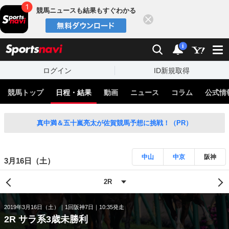
競馬ニュースも結果もすぐわかる
閉じる
スポーツナビ
検索
通知
i
ログイン
ID新規取得
競馬トップ
日程・結果
動画
ニュース
コラム
公式情
真中満＆五十嵐亮太が佐賀競馬予想に挑戦！（PR）
中山
中京
阪神
3月16日（土）
2019年3月16日（土）
1回阪神7日
10:35発走
2R サラ系3歳未勝利