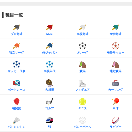
種目一覧
MLB
プロ野球
高校野球
大学野球
独立リーグ
侍ジャパン
Jリーグ
海外サッカー
サッカー代表
高校年代
競馬
地方競馬
ボートレース
大相撲
フィギュア
カーリング
格闘技
ゴルフ
テニス
卓球
F1
バドミントン
バレーボール
ラグビー