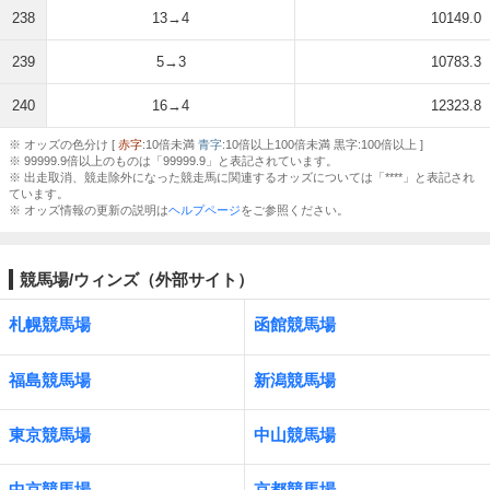
238
13→4
10149.0
239
5→3
10783.3
240
16→4
12323.8
※ オッズの色分け [
赤字
:10倍未満
青字
:10倍以上100倍未満 黒字:100倍以上 ]
※ 99999.9倍以上のものは「99999.9」と表記されています。
※ 出走取消、競走除外になった競走馬に関連するオッズについては「****」と表記され
ています。
※ オッズ情報の更新の説明は
ヘルプページ
をご参照ください。
競馬場/ウィンズ（外部サイト）
札幌競馬場
函館競馬場
福島競馬場
新潟競馬場
東京競馬場
中山競馬場
中京競馬場
京都競馬場