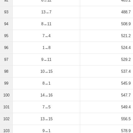
92
6→12
483.2
93
13→7
488.7
94
8→11
508.9
95
7→4
521.2
96
1→8
524.4
97
9→11
529.2
98
10→15
537.4
99
8→1
545.9
100
14→16
547.7
101
7→5
549.4
102
13→15
556.5
103
9→1
578.9