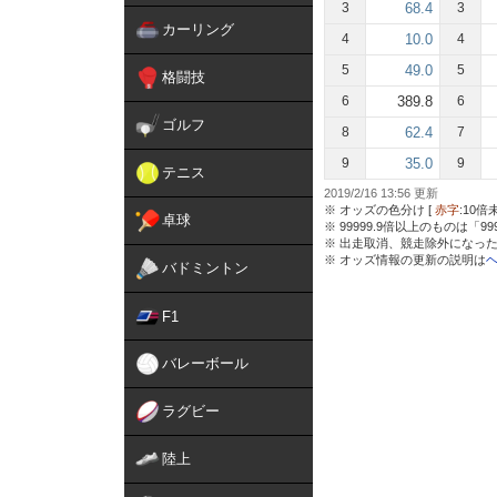
3
68.4
3
カーリング
4
10.0
4
5
49.0
5
格闘技
6
389.8
6
ゴルフ
8
62.4
7
9
35.0
9
テニス
2019/2/16 13:56 更新
※ オッズの色分け [
赤字
:10倍
卓球
※ 99999.9倍以上のものは「9
※ 出走取消、競走除外になった
※ オッズ情報の更新の説明は
バドミントン
F1
バレーボール
ラグビー
陸上