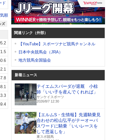
ード
気順
ッズ
関連リンク（外部）
5.2
【YouTube】スポーツナビ競馬チャンネル
1.5
日本中央競馬会（JRA）
地方競馬全国協会
0.6
2.1
新着ニュース
7.8
テイエムスパーダが退厩 小椋
8.1
師「いい子を産んでくれれば」
3.3
サンケイスポーツ
2026/8/7 12:30
9.4
【エルムS・生情報】先週騎乗見
合わせの松山弘平がテーオーパ
スワードに騎乗「いいレースを
して恩返しを」
東スポ競馬