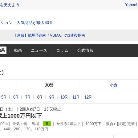
を支えよう
Yahoo
ション 人気商品が最大40％
【連載】競馬予想AI『VUMA』の3連複指南
結果
動画
ニュース
コラム
公式情報
土）
京都
小倉
5R
6R
7R
8R
9R
10R
11R
12R
16日（土）
2回京都7日
13:50発走
歳上1000万円以下
00m
天気：
曇
馬場：
サラ系4歳以上
1000万下 （混合）[指定] 定量
良
、440、280、170、110万円