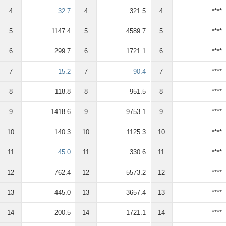
4
32.7
4
321.5
4
****
5
1147.4
5
4589.7
5
****
6
299.7
6
1721.1
6
****
7
15.2
7
90.4
7
****
8
118.8
8
951.5
8
****
9
1418.6
9
9753.1
9
****
10
140.3
10
1125.3
10
****
11
45.0
11
330.6
11
****
12
762.4
12
5573.2
12
****
13
445.0
13
3657.4
13
****
14
200.5
14
1721.1
14
****