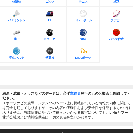
格闘技
ゴルフ
テニス
卓球
F1
バドミントン
バレーボール
ラグビー
NBA
陸上
Bリーグ
バスケ代表
学生バスケ
他競技
Doスポーツ
結果・成績・オッズなどのデータは、必ず
主催者
発行のものと照合し確認してく
ださい。
スポーツナビの競馬コンテンツのページ上に掲載されている情報の内容に関して
は万全を期しておりますが、その内容の正確性および安全性を保証するものでは
ありません。当該情報に基づいて被ったいかなる損害についても、LINEヤフー
株式会社および情報提供者は一切の責任を負いかねます。