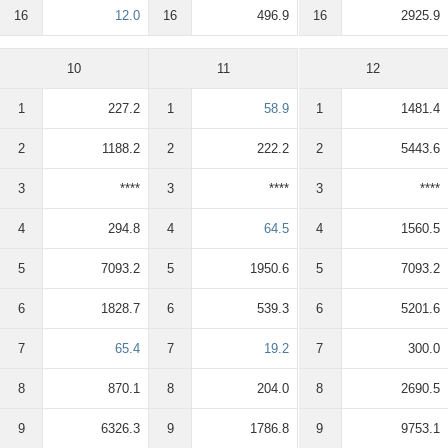
16
12.0
16
496.9
16
2925.9
10
11
12
1
227.2
1
58.9
1
1481.4
2
1188.2
2
222.2
2
5443.6
3
****
3
****
3
****
4
294.8
4
64.5
4
1560.5
5
7093.2
5
1950.6
5
7093.2
6
1828.7
6
539.3
6
5201.6
7
65.4
7
19.2
7
300.0
8
870.1
8
204.0
8
2690.5
9
6326.3
9
1786.8
9
9753.1