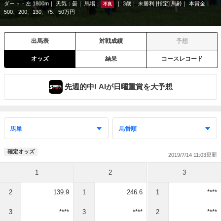
ダート・左 1800m
天気：
曇
馬場：
3歳
未勝利 [指定] 馬齢
本賞金：
不良
500、200、130、75、50万円
出馬表
対戦成績
予想
オッズ
結果
コースレコード
先週的中! AIが日曜重賞を大予想
確定オッズ
2019/7/14 11:03
1
2
3
2
139.9
1
246.6
1
****
3
****
3
****
2
****