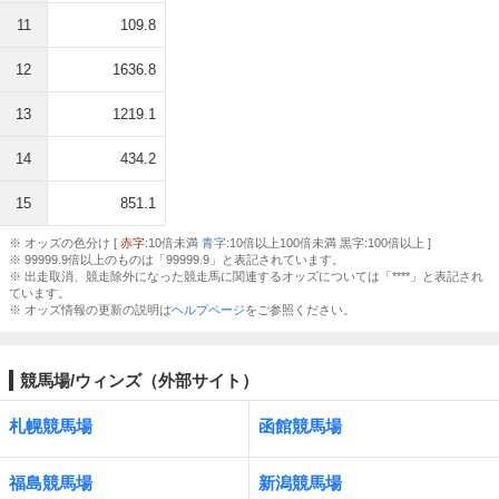
11
109.8
12
1636.8
13
1219.1
14
434.2
15
851.1
※ オッズの色分け [
赤字
:10倍未満
青字
:10倍以上100倍未満 黒字:100倍以上 ]
※ 99999.9倍以上のものは「99999.9」と表記されています。
※ 出走取消、競走除外になった競走馬に関連するオッズについては「****」と表記され
ています。
※ オッズ情報の更新の説明は
ヘルプページ
をご参照ください。
競馬場/ウィンズ（外部サイト）
札幌競馬場
函館競馬場
福島競馬場
新潟競馬場