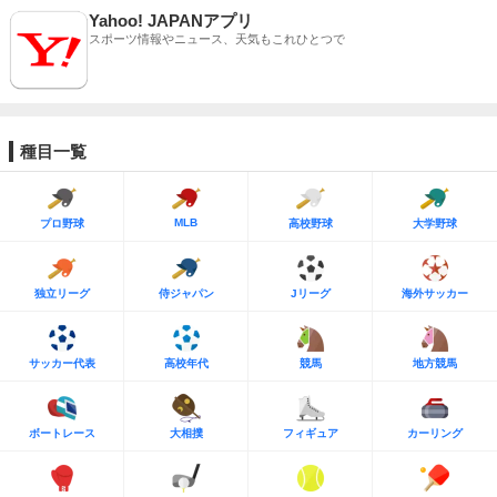
Yahoo! JAPANアプリ
スポーツ情報やニュース、天気もこれひとつで
種目一覧
MLB
プロ野球
高校野球
大学野球
独立リーグ
侍ジャパン
Jリーグ
海外サッカー
サッカー代表
高校年代
競馬
地方競馬
ボートレース
大相撲
フィギュア
カーリング