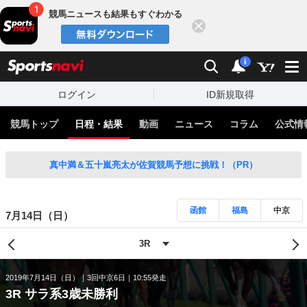
競馬ニュースも結果もすぐわかる
閉じる
スポーツナビ
検索
通知
i
ログイン
ID新規取得
競馬トップ
日程・結果
動画
ニュース
コラム
公式情
真中満＆五十嵐亮太が佐賀競馬予想に挑戦！（PR）
函館
福島
中京
7月14日（日）
2019年7月14日（日）
3回中京6日
10:55発走
3R サラ系3歳未勝利